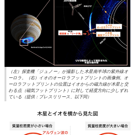
（左）探査機「ジュノー」が撮影した木星南半球の紫外線オ
ーロラ。（右）イオのオーロラフットプリントの画像例。オ
ーロラフットプリントの位置はイオからの磁力線が木星と交
わる点（磁気フットプリント）に対して経度方向に少しずれ
ている（提供：プレスリリース、以下同）