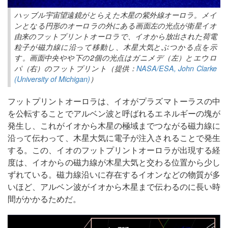
ハッブル宇宙望遠鏡がとらえた木星の紫外線オーロラ。メイ
ンとなる円形のオーロラの外にある画面左の光点が衛星イオ
由来のフットプリントオーロラで、イオから放出された荷電
粒子が磁力線に沿って移動し、木星大気とぶつかる点を示
す。画面中央やや下の2個の光点はガニメデ（左）とエウロ
パ（右）のフットプリント（提供：
NASA/ESA, John Clarke
(University of Michigan)
）
フットプリントオーロラは、イオがプラズマトーラスの中
を公転することでアルベン波と呼ばれるエネルギーの塊が
発生し、これがイオから木星の極域までつながる磁力線に
沿って伝わって、木星大気に電子が注入されることで発生
する。この、イオのフットプリントオーロラが出現する経
度は、イオからの磁力線が木星大気と交わる位置から少し
ずれている。磁力線沿いに存在するイオンなどの物質が多
いほど、アルベン波がイオから木星まで伝わるのに長い時
間がかかるためだ。