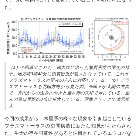
た。
（a）今回算出された、磁力線に沿った物質密度の変化の様
子。地方時3時42分に物質密度が最大となっていて、これが
プラズマトーラスの歪みの方向に対応している。（b）プラ
ズマトーラスを北極方向から見た図。画面下が太陽の方向
で、真円からの歪みの向きと量を赤の矢印で示している。歪
みの量は実際の3倍に拡大している。画像クリックで表示拡
大
今回の成果から、木星系の様々な現象を引き起こしている
プラズマトーラスの空間構造に新たな知見がもたらされ
た。生命の存在可能性があると注目されているエウロパな