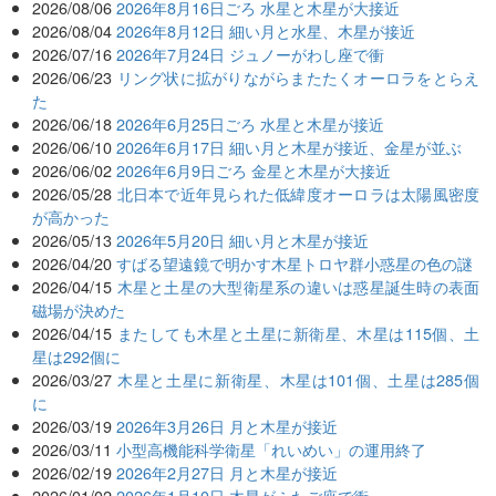
2026/08/06
2026年8月16日ごろ 水星と木星が大接近
2026/08/04
2026年8月12日 細い月と水星、木星が接近
2026/07/16
2026年7月24日 ジュノーがわし座で衝
2026/06/23
リング状に拡がりながらまたたくオーロラをとらえ
た
2026/06/18
2026年6月25日ごろ 水星と木星が接近
2026/06/10
2026年6月17日 細い月と木星が接近、金星が並ぶ
2026/06/02
2026年6月9日ごろ 金星と木星が大接近
2026/05/28
北日本で近年見られた低緯度オーロラは太陽風密度
が高かった
2026/05/13
2026年5月20日 細い月と木星が接近
2026/04/20
すばる望遠鏡で明かす木星トロヤ群小惑星の色の謎
2026/04/15
木星と土星の大型衛星系の違いは惑星誕生時の表面
磁場が決めた
2026/04/15
またしても木星と土星に新衛星、木星は115個、土
星は292個に
2026/03/27
木星と土星に新衛星、木星は101個、土星は285個
に
2026/03/19
2026年3月26日 月と木星が接近
2026/03/11
小型高機能科学衛星「れいめい」の運用終了
2026/02/19
2026年2月27日 月と木星が接近
2026/01/02
2026年1月10日 木星がふたご座で衝