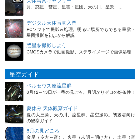
天体写真ギャラリー
月、惑星、彗星、星雲・星団、天の川、星景、…
デジタル天体写真入門
PCソフトで撮影＆処理。明るい場所でもできる星雲・
星団撮影を初歩から解説
惑星を撮影しよう
CMOSカメラで動画撮影、ステライメージで画像処理
星空ガイド
ペルセウス座流星群
8月12～13日が一番の見ごろ。月明かりゼロの好条件！
夏休み 天体観察ガイド
夏の大三角、天の川、流星群、星空撮影。初級者向け
の観察ガイド
8月の見どころ
金星（夕方～宵）、火星（未明～明け方）、土星（宵