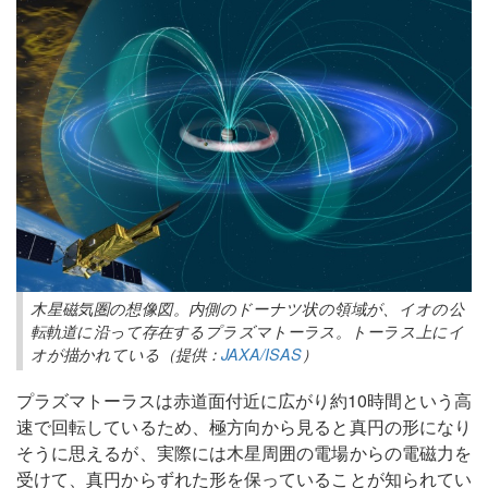
木星磁気圏の想像図。内側のドーナツ状の領域が、イオの公
転軌道に沿って存在するプラズマトーラス。トーラス上にイ
オが描かれている（提供：
JAXA/ISAS
）
プラズマトーラスは赤道面付近に広がり約10時間という高
速で回転しているため、極方向から見ると真円の形になり
そうに思えるが、実際には木星周囲の電場からの電磁力を
受けて、真円からずれた形を保っていることが知られてい