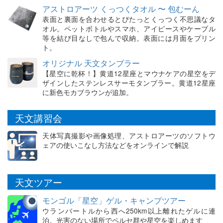
アストロアーツ くっつくタオル 〜 包むーん
表面と裏面を合わせるとぴたっとくっつく不思議なタ
オル。ペットボトルやスマホ、アイピースやケーブル
等を結び目なしで包んで収納。表面には月面をプリン
ト。
オリジナル 天文タンブラー
【星空に乾杯！】黄道12星座とマウナケアの星空をデ
ザインしたステンレスサーモタンブラー。黄道12星座
に新色モカブラウンが追加。
天文講習会
天体写真撮影や画像処理、アストロアーツのソフトウ
ェアの使いこなし方法などをオンラインで解説
天文ツアー
モンゴル「星空」ゲル・キャンプツアー
ウランバートルから西へ250km以上離れたゲルに連
泊。光害のない場所でペルセ群や星空を楽しめます