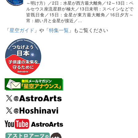
～明け方）／2日：水星が西方最大離角／12～13日：ペ
ルセウス座流星群が極大／13日未明：スペインなどで
皆既日食／15日：金星が東方最大離角／16日夕方～
宵：細い月と金星が接近／…
「
星空ガイド
」や「
特集一覧
」もご覧ください