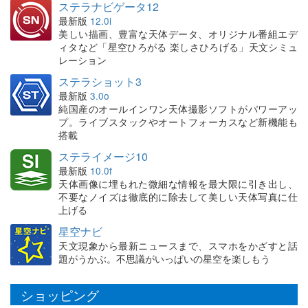
ステラナビゲータ12
最新版
12.0i
美しい描画、豊富な天体データ、オリジナル番組エデ
ィタなど「星空ひろがる 楽しさひろげる」天文シミュ
レーション
ステラショット3
最新版
3.0o
純国産のオールインワン天体撮影ソフトがパワーアッ
プ。ライブスタックやオートフォーカスなど新機能も
搭載
ステライメージ10
最新版
10.0f
天体画像に埋もれた微細な情報を最大限に引き出し、
不要なノイズは徹底的に除去して美しい天体写真に仕
上げる
星空ナビ
天文現象から最新ニュースまで、スマホをかざすと話
題がうかぶ。不思議がいっぱいの星空を楽しもう
ショッピング