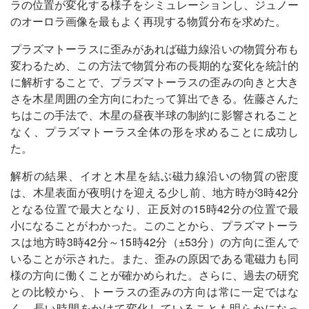
ラの位置が変化する様子をシミュレーションし、ジュノー
のオーロラ画像を最もよく再現する物質分布を求めた。
プラズマトーラスに歪みがあれば磁力線沿いの物質分布も
変わるため、この方法で物質分布の長期的な変化を統計的
に解析することで、プラズマトーラスの歪みの向きと大き
さを木星周囲の全方向にわたって算出できる。佐藤さんた
ちはこの手法で、木星の昼夜半球の制約に影響されること
なく、プラズマトーラス全体の形を求めることに成功し
た。
解析の結果、イオと木星を結ぶ磁力線沿いの物質の密度
は、木星表面が夜明けを迎える少し前、地方時が3時42分
となる位置で最大となり、正反対の15時42分の位置で最
小になることがわかった。このことから、プラズマトーラ
スは地方時3時42分～15時42分（±53分）の方向に歪んで
いることが示された。また、歪みの原因である電磁力も同
様の方向に働くことが確かめられた。さらに、過去の研究
との比較から、トーラスの歪みの方向は常に一定ではな
く、長い時間をかけて変化していることも明らかになっ