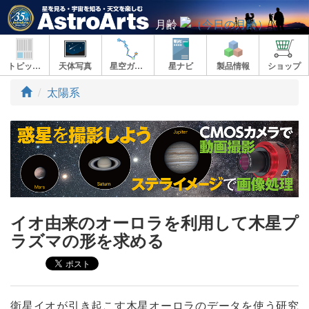
月齢
トピックス
天体写真
星空ガイド
星ナビ
製品情報
ショップ
ト
太陽系
ッ
プ
イオ由来のオーロラを利用して木星プ
ラズマの形を求める
衛星イオが引き起こす木星オーロラのデータを使う研究