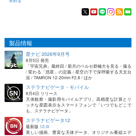
求める
製品情報
星ナビ 2026年9月号
8月5日 発売
「宇宙兄弟」最終回 / 新月のペルセ群極大を見る・撮る
/ 変わる「惑星」の定義 / 星空の下で深呼吸する天文台
浴 / TAMRON 12-20mm F2.8 / ほか
ステラナビゲータ・モバイル
8月4日 リリース
天体観察・撮影用モバイルアプリ。高精度な計算とリ
ッチな星図表示をスマートフォンで「いつでもどこで
も、ステラナビゲータ」
ステラナビゲータ12
最新版
12.0i
美しい描画、豊富な天体データ、オリジナル番組エデ