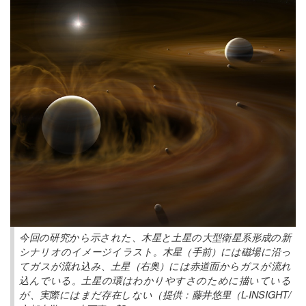
今回の研究から示された、木星と土星の大型衛星系形成の新
シナリオのイメージイラスト。木星（手前）には磁場に沿っ
てガスが流れ込み、土星（右奥）には赤道面からガスが流れ
込んでいる。土星の環はわかりやすさのために描いている
が、実際にはまだ存在しない（提供：藤井悠里（L-INSIGHT/