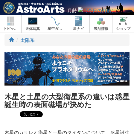
月齢
トピックス
天体写真
星空ガイド
星ナビ
製品情報
ショップ
ト
太陽系
ッ
プ
木星と土星の大型衛星系の違いは惑星
誕生時の表面磁場が決めた
木星のガリレオ衛星と土星のタイタンについて、惑星誕生