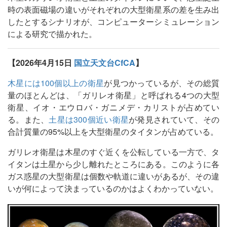
時の表面磁場の違いがそれぞれの大型衛星系の差を生み出
したとするシナリオが、コンピューターシミュレーション
による研究で描かれた。
【2026年4月15日
国立天文台CfCA
】
木星には100個以上の衛星
が見つかっているが、その総質
量のほとんどは、「ガリレオ衛星」と呼ばれる4つの大型
衛星、イオ・エウロバ・ガニメデ・カリストが占めてい
る。また、
土星は300個近い衛星
が発見されていて、その
合計質量の95%以上を大型衛星のタイタンが占めている。
ガリレオ衛星は木星のすぐ近くを公転している一方で、タ
イタンは土星から少し離れたところにある。このように各
ガス惑星の大型衛星は個数や軌道に違いがあるが、その違
いが何によって決まっているのかはよくわかっていない。