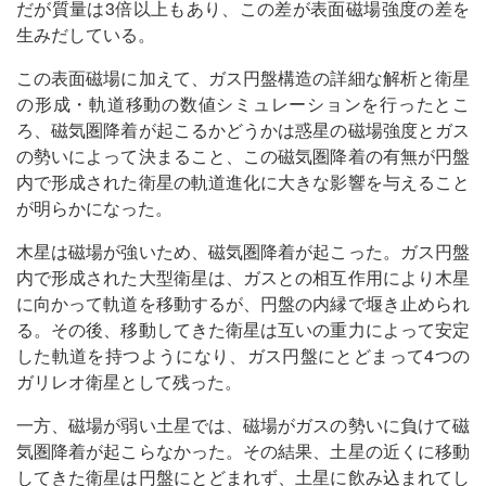
だが質量は3倍以上もあり、この差が表面磁場強度の差を
生みだしている。
この表面磁場に加えて、ガス円盤構造の詳細な解析と衛星
の形成・軌道移動の数値シミュレーションを行ったとこ
ろ、磁気圏降着が起こるかどうかは惑星の磁場強度とガス
の勢いによって決まること、この磁気圏降着の有無が円盤
内で形成された衛星の軌道進化に大きな影響を与えること
が明らかになった。
木星は磁場が強いため、磁気圏降着が起こった。ガス円盤
内で形成された大型衛星は、ガスとの相互作用により木星
に向かって軌道を移動するが、円盤の内縁で堰き止められ
る。その後、移動してきた衛星は互いの重力によって安定
した軌道を持つようになり、ガス円盤にとどまって4つの
ガリレオ衛星として残った。
一方、磁場が弱い土星では、磁場がガスの勢いに負けて磁
気圏降着が起こらなかった。その結果、土星の近くに移動
してきた衛星は円盤にとどまれず、土星に飲み込まれてし