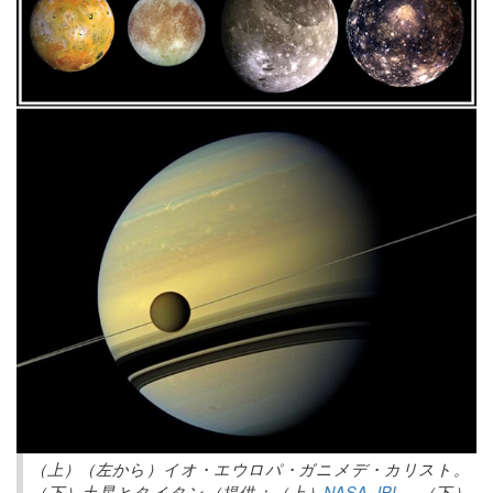
（上）（左から）イオ・エウロパ・ガニメデ・カリスト。
（下）土星とタイタン（提供：（上）
NASA JPL
、（下）