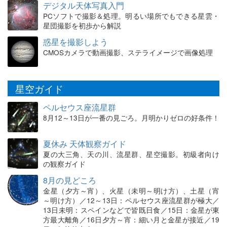
デジタル天体写真入門
PCソフトで撮影＆処理。明るい場所でもできる星雲・
星団撮影を初歩から解説
惑星を撮影しよう
CMOSカメラで動画撮影、ステライメージで画像処理
星空ガイド
ペルセウス座流星群
8月12～13日が一番の見ごろ。月明かりゼロの好条件！
夏休み 天体観察ガイド
夏の大三角、天の川、流星群、星空撮影。初級者向け
の観察ガイド
8月の見どころ
金星（夕方～宵）、火星（未明～明け方）、土星（宵
～明け方）／12～13日：ペルセウス座流星群が極大／
13日未明：スペインなどで皆既日食／15日：金星が東
方最大離角／16日夕方～宵：細い月と金星が接近／19