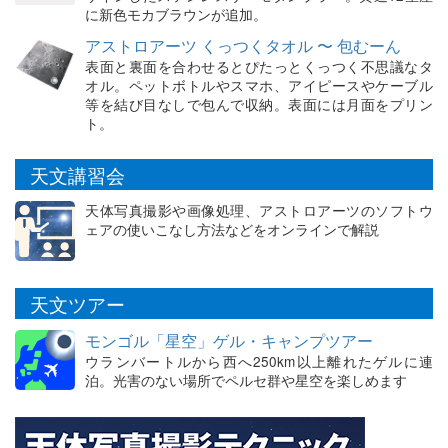
に新色モカブラウンが追加。
アストロアーツ くっつくタオル 〜 包むーん
表面と裏面を合わせるとぴたっとくっつく不思議なタ
オル。ペットボトルやスマホ、アイピースやケーブル
等を結び目なしで包んで収納。表面には月面をプリン
ト。
天文講習会
天体写真撮影や画像処理、アストロアーツのソフトウ
ェアの使いこなし方法などをオンラインで解説
天文ツアー
モンゴル「星空」ゲル・キャンプツアー
ウランバートルから西へ250km以上離れたゲルに連
泊。光害のない場所でペルセ群や星空を楽しめます