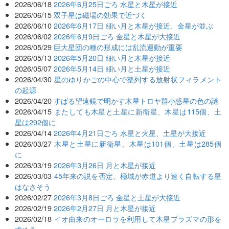
2026/06/18
2026年6月25日ごろ 水星と木星が接近
2026/06/15
双子星は磁場の効果で近づく
2026/06/10
2026年6月17日 細い月と木星が接近、金星が並ぶ
2026/06/02
2026年6月9日ごろ 金星と木星が大接近
2026/05/29
巨大星団の種の形成には乱流運動が重要
2026/05/13
2026年5月20日 細い月と木星が接近
2026/05/07
2026年5月14日 細い月と土星が接近
2026/04/30
星のゆりかごの中心で整列する放射状フィラメント
の起源
2026/04/20
すばる望遠鏡で明かす木星トロヤ群小惑星の色の謎
2026/04/15
またしても木星と土星に新衛星、木星は115個、土
星は292個に
2026/04/14
2026年4月21日ごろ 水星と火星、土星が大接近
2026/03/27
木星と土星に新衛星、木星は101個、土星は285個
に
2026/03/19
2026年3月26日 月と木星が接近
2026/03/03
45年来の説を否定、極域が赤道より速く自転する星
はなさそう
2026/02/27
2026年3月8日ごろ 金星と土星が大接近
2026/02/19
2026年2月27日 月と木星が接近
2026/02/18
イオ由来のオーロラを利用して木星プラズマの形を