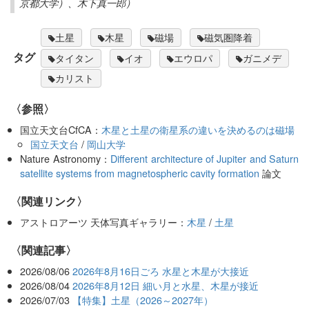
京都大学）、木下真一郎）
土星
木星
磁場
磁気圏降着
タグ
タイタン
イオ
エウロパ
ガニメデ
カリスト
〈参照〉
国立天文台CfCA：
木星と土星の衛星系の違いを決めるのは磁場
国立天文台
/
岡山大学
Nature Astronomy：
Different architecture of Jupiter and Saturn
satellite systems from magnetospheric cavity formation
論文
〈関連リンク〉
アストロアーツ 天体写真ギャラリー：
木星
/
土星
関連記事
2026/08/06
2026年8月16日ごろ 水星と木星が大接近
2026/08/04
2026年8月12日 細い月と水星、木星が接近
2026/07/03
【特集】土星（2026～2027年）