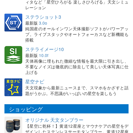
ィタなど「星空ひろがる 楽しさひろげる」天文シミュ
レーション
ステラショット3
最新版
3.0o
純国産のオールインワン天体撮影ソフトがパワーアッ
プ。ライブスタックやオートフォーカスなど新機能も
搭載
ステライメージ10
最新版
10.0f
天体画像に埋もれた微細な情報を最大限に引き出し、
不要なノイズは徹底的に除去して美しい天体写真に仕
上げる
星空ナビ
天文現象から最新ニュースまで、スマホをかざすと話
題がうかぶ。不思議がいっぱいの星空を楽しもう
ショッピング
オリジナル 天文タンブラー
【星空に乾杯！】黄道12星座とマウナケアの星空をデ
ザインしたステンレスサーモタンブラー。黄道12星座