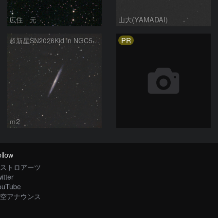
広住 元
山大(YAMADAI)
PR
超新星SN2026Kid in NGC5907
ｍ2
llow
ストロアーツ
itter
ouTube
空アナウンス