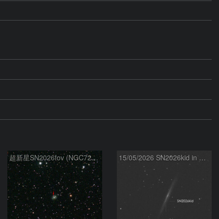
超新星SN2026fov (NGC7292) 5/17
15/05/2026 SN2026kid in NGC5907