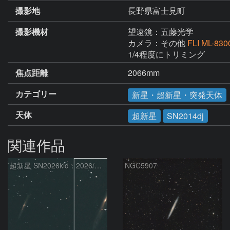
撮影地
長野県富士見町
撮影機材
望遠鏡：五藤光学
カメラ：その他
FLI ML-830
1/4程度にトリミング
焦点距離
2066mm
カテゴリー
新星・超新星・突発天体
天体
超新星
SN2014dj
関連作品
超新星 SN2026kid：2026/05/18
NGC5907