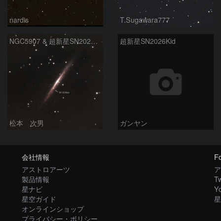
nardis
T.Sugawara777
NGC5907 & 超新星SN2026kid
超新星SN2026Kid
松本 次男
ガンヤン
会社情報
Fo
アストロアーツ
ア
製品情報
Tw
星ナビ
Y
星空ガイド
星
オンラインショップ
プライバシー・ポリシー