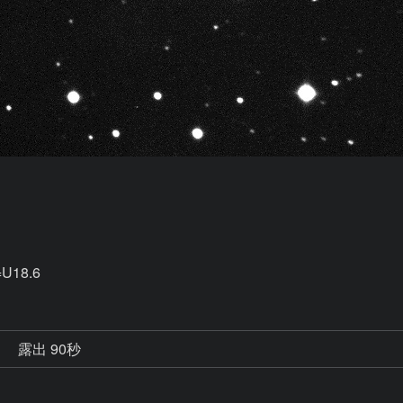
18.6
秒
露出 90秒