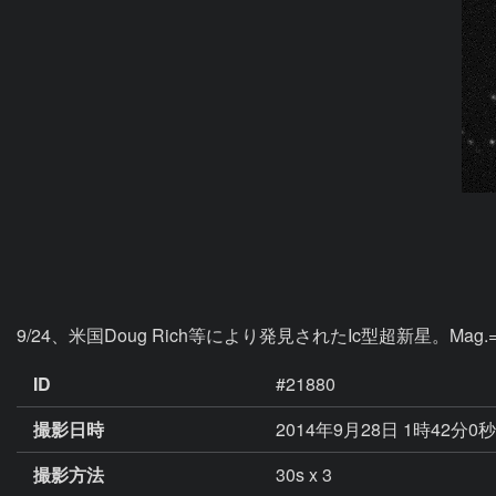
9/24、米国Doug Rich等により発見されたIc型超新星。Mag.=U
ID
#21880
撮影日時
2014年9月28日 1時42分0
撮影方法
30s x 3