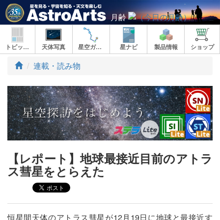
月齢
トピックス
天体写真
星空ガイド
星ナビ
製品情報
ショップ
ト
連載・読み物
ッ
プ
【レポート】地球最接近目前のアトラ
ス彗星をとらえた
恒星間天体のアトラス彗星が12月19日に地球と最接近す