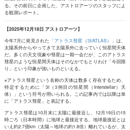
る。その前日に企画した、アストロアーツのスタッフによ
る観測レポート。
【2025年12月18日 アストロアーツ】
今年7月に発見された
「アトラス彗星（3I/ATLAS）」
は、
太陽系外からやってきて太陽系外に去っていく恒星間天体
だ。多くの天文現象や彗星は一期一会だが、このアトラス
彗星のような恒星間天体はそのなかでもとりわけ「今回限
り」という印象が強いものといえる。
※アトラス彗星という名称の天体は数多く存在するため、
特定するために「3I（3例目の恒星間（Interstellar）天
体）」という符号が用いられる。この記事内では以降は単
に「アトラス彗星」と表記する。
アトラス彗星は10月末に太陽に最接近し、12月19日の15
時ごろ（日本時間）に地球と最接近する。地球最接近とは
いえ約2.7億km（太陽～地球の約1.8倍）離れているが、太