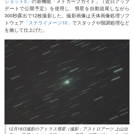
ショット3」
の新機能「メトカーフガイド」（近日アップ
デートで公開予定）を使用し、彗星を自動追尾しながら
300秒露出で12枚撮影した。撮影画像は天体画像処理ソフ
トウェア
「ステライメージ10」
でスタックや階調処理など
を施して仕上げた。
12月18日撮影のアトラス彗星（撮影：アストロアーツ 上山治