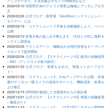
アップデータで、不具合修正やカメラRAW対応など
2026/03/10
恒星間天体のアトラス彗星は極端にアンモニアが欠
乏
2026/02/26
公式ブログ：新登場「GearBoxインテリジェント・
タイマー」とは
2026/02/19
「ステラショットで月食を自動撮影しよう」ページ
公開
2026/02/10
皆既月食の楽しみ方教えます 12日と13日に無料オ
ンライン講習会
2026/02/09
アストロアーツ、極軸合わせ特許技術をオープンラ
イセンスで提供開始
2026/02/04
公式ブログ：【ステライメージ10】銀河の画像処理
– M31（アンドロメダ座大銀河）
2026/01/23
公式ブログ：彗星を止めろ、実践メトカーフガイ
ド！
2026/01/22
「ステラショット3」3.0oアップデータ公開 赤道
儀やデジタル一眼カメラの追加サポートと、機能追加・改善お
よび修正
2025/12/15
XRISMが観測した太陽系外からの来訪者
2025/12/01
公式ブログ：【ステライメージ10】彗星の画像処理
– 徹底ガイド
2025/11/19
「ステラショット2」、12月13日にサポート期間終