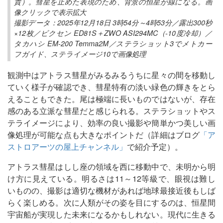
貴）。彗星を止めた表現のため、背景の恒星が線になる。画
像クリックで表示拡大
撮影データ：2025年12月18日 3時54分～4時53分／露出300秒
×12枚／ビクセン ED81S＋ZWO ASI294MC（-10度冷却）／
タカハシ EM-200 Temma2M／ステラショット3でメトカー
フガイド、ステライメージ10で画像処理
観測中はアトラス彗星がみるみるうちに星々の間を移動し
ていく様子が確認でき、彗星特有の淡い緑色の輝きをとら
えることもできた。尾は極端に長いものではないが、存在
感のある立派な彗星だと感じられる。ステラショットやス
テライメージにより、効率の良い撮影や簡単かつ美しい画
像処理が可能な点も大きなポイントだ（詳細はブログ
「ア
ストロアーツの屋上チャンネル」
で紹介予定）。
アトラス彗星はしし座の領域を西に移動中で、未明から明
け方に見えている。明るさは11～12等級で、眼視は難し
いものの、撮影は適切な機材があれば地球最接近後もしば
らく楽しめる。次に人類がその姿を目にするのは、恒星間
宇宙船が実現した未来になるかもしれない。現代に生きる