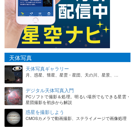
天体写真
天体写真ギャラリー
月、惑星、彗星、星雲・星団、天の川、星景、…
デジタル天体写真入門
PCソフトで撮影＆処理。明るい場所でもできる星雲・
星団撮影を初歩から解説
惑星を撮影しよう
CMOSカメラで動画撮影、ステライメージで画像処理