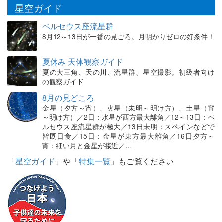
星空ガイド
ペルセウス座流星群
8月12～13日が一番の見ごろ。月明かりゼロの好条件！
夏休み 天体観察ガイド
夏の大三角、天の川、流星群、星空撮影。初級者向け
の観察ガイド
8月の見どころ
金星（夕方～宵）、火星（未明～明け方）、土星（宵
～明け方）／2日：水星が西方最大離角／12～13日：ペ
ルセウス座流星群が極大／13日未明：スペインなどで
皆既日食／15日：金星が東方最大離角／16日夕方～
宵：細い月と金星が接近／…
「
星空ガイド
」や「
特集一覧
」もご覧ください