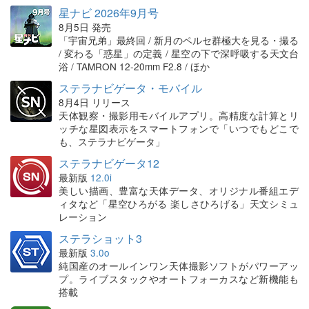
星ナビ 2026年9月号
8月5日 発売
「宇宙兄弟」最終回 / 新月のペルセ群極大を見る・撮る
/ 変わる「惑星」の定義 / 星空の下で深呼吸する天文台
浴 / TAMRON 12-20mm F2.8 / ほか
ステラナビゲータ・モバイル
8月4日 リリース
天体観察・撮影用モバイルアプリ。高精度な計算とリ
ッチな星図表示をスマートフォンで「いつでもどこで
も、ステラナビゲータ」
ステラナビゲータ12
最新版
12.0i
美しい描画、豊富な天体データ、オリジナル番組エデ
ィタなど「星空ひろがる 楽しさひろげる」天文シミュ
レーション
ステラショット3
最新版
3.0o
純国産のオールインワン天体撮影ソフトがパワーアッ
プ。ライブスタックやオートフォーカスなど新機能も
搭載