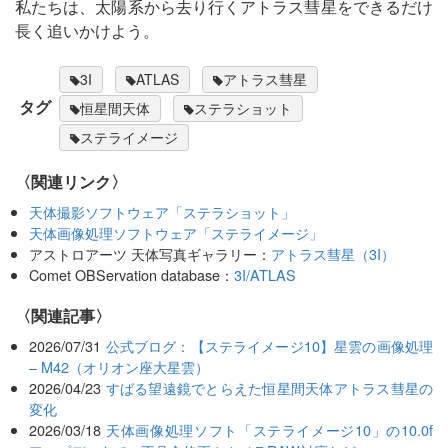
私たちは、太陽系から去り行くアトラス彗星をできるだけ
長く追いかけよう。
3I
ATLAS
アトラス彗星
タグ
恒星間天体
ステラショット
ステライメージ
〈関連リンク〉
天体撮影ソフトウェア「ステラショット」
天体画像処理ソフトウェア「ステライメージ」
アストロアーツ 天体写真ギャラリー：
アトラス彗星（3I）
Comet OBServation database：
3I/ATLAS
関連記事
2026/07/31
公式ブログ：【ステライメージ10】星雲の画像処理
– M42（オリオン座大星雲）
2026/04/23
すばる望遠鏡でとらえた恒星間天体アトラス彗星の
変化
2026/03/18
天体画像処理ソフト「ステライメージ10」の10.0f