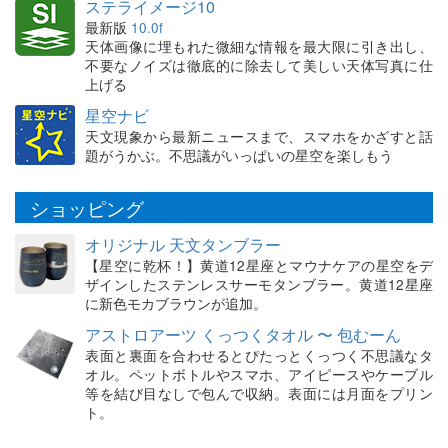
ステライメージ10
最新版
10.0f
天体画像に埋もれた微細な情報を最大限に引き出し、
不要なノイズは徹底的に除去して美しい天体写真に仕
上げる
星空ナビ
天文現象から最新ニュースまで、スマホをかざすと話
題がうかぶ。不思議がいっぱいの星空を楽しもう
ショッピング
オリジナル 天文タンブラー
【星空に乾杯！】黄道12星座とマウナケアの星空をデ
ザインしたステンレスサーモタンブラー。黄道12星座
に新色モカブラウンが追加。
アストロアーツ くっつくタオル 〜 包むーん
表面と裏面を合わせるとぴたっとくっつく不思議なタ
オル。ペットボトルやスマホ、アイピースやケーブル
等を結び目なしで包んで収納。表面には月面をプリン
ト。