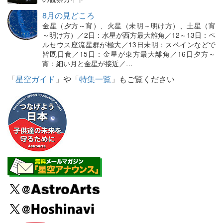
8月の見どころ
金星（夕方～宵）、火星（未明～明け方）、土星（宵
～明け方）／2日：水星が西方最大離角／12～13日：ペ
ルセウス座流星群が極大／13日未明：スペインなどで
皆既日食／15日：金星が東方最大離角／16日夕方～
宵：細い月と金星が接近／…
「
星空ガイド
」や「
特集一覧
」もご覧ください