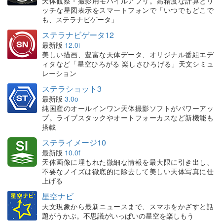
天体観察・撮影用モバイルアプリ。高精度な計算とリ
ッチな星図表示をスマートフォンで「いつでもどこで
も、ステラナビゲータ」
ステラナビゲータ12
最新版
12.0i
美しい描画、豊富な天体データ、オリジナル番組エデ
ィタなど「星空ひろがる 楽しさひろげる」天文シミュ
レーション
ステラショット3
最新版
3.0o
純国産のオールインワン天体撮影ソフトがパワーアッ
プ。ライブスタックやオートフォーカスなど新機能も
搭載
ステライメージ10
最新版
10.0f
天体画像に埋もれた微細な情報を最大限に引き出し、
不要なノイズは徹底的に除去して美しい天体写真に仕
上げる
星空ナビ
天文現象から最新ニュースまで、スマホをかざすと話
題がうかぶ。不思議がいっぱいの星空を楽しもう