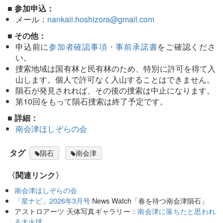
■ 参加申込：
メール：
nankaii.hoshizora@gmail.com
■ その他：
申込前に
参加者確認事項・事前承諾書
をご確認くださ
い。
捜索地域は国有林と民有林のため、特別に許可を得て入
山します。個人で許可なく入山することはできません。
隕石が発見されれば、その後の捜索は中止になります。
第10回をもって隕石捜索は終了予定です。
■ 詳細：
南会津ほしぞらの会
タグ
隕石
南会津
〈関連リンク〉
南会津ほしぞらの会
「星ナビ」2026年3月号
News Watch「春を待つ南会津隕石」
アストロアーツ 天体写真ギャラリー：
南会津に落ちたと思われ
る大火球