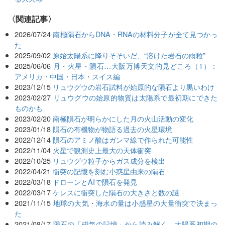
関連記事
2026/07/24
南極隕石からDNA・RNAの材料分子が全て見つかっ
た
2025/09/02
原始太陽系に降りそそいだ、“溶けた岩石の雨粒”
2025/06/06
月・火星・隕石…大阪万博天文的見どころ（1）：
アメリカ・中国・日本・スイス編
2023/12/15
リュウグウの岩石試料が始原的な隕石より黒いわけ
2023/02/27
リュウグウの始原的物質は太陽系で最初期にできた
ものかも
2023/02/20
南極隕石が明らかにした月の火山活動の変化
2023/01/18
隕石の有機物が物語る過去の火星環境
2022/12/14
隕石のアミノ酸はガンマ線で作られた可能性
2022/11/04
火星で観測史上最大の天体衝突
2022/10/25
リュウグウ粒子からガス成分を検出
2022/04/21
衝突の記憶を刻む小惑星由来の隕石
2022/03/18
ドローンとAIで隕石を発見
2022/03/17
ケレスに衝突した隕石の大きさと数の謎
2021/11/15
地球の大気・海水の量は小惑星の大量衝突で決まっ
た
2021/08/17
隕石の「磁気の記憶」から読み解く、太陽系初期の