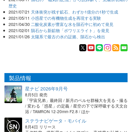
歴史
2021/07/21
天体衝突が残す鉱石、わずか1億分の1秒で生成
2021/05/11
小惑星での有機物生成を再現する実験
2021/04/30
二酸化炭素が豊富な水を隕石中に初めて発見
2021/02/01
隕石から新鉱物「ポワリエライト」を発見
2021/01/26
太陽系で最古の水の証拠、隕石から検出
製品情報
星ナビ 2026年9月号
8月5日 発売
「宇宙兄弟」最終回 / 新月のペルセ群極大を見る・撮る
/ 変わる「惑星」の定義 / 星空の下で深呼吸する天文台
浴 / TAMRON 12-20mm F2.8 / ほか
ステラナビゲータ・モバイル
8月4日 リリース