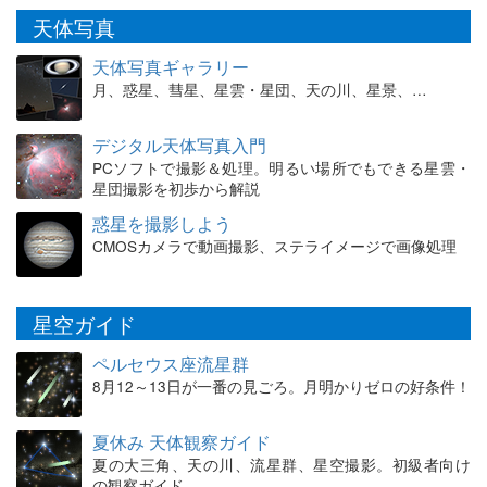
天体写真
天体写真ギャラリー
月、惑星、彗星、星雲・星団、天の川、星景、…
デジタル天体写真入門
PCソフトで撮影＆処理。明るい場所でもできる星雲・
星団撮影を初歩から解説
惑星を撮影しよう
CMOSカメラで動画撮影、ステライメージで画像処理
星空ガイド
ペルセウス座流星群
8月12～13日が一番の見ごろ。月明かりゼロの好条件！
夏休み 天体観察ガイド
夏の大三角、天の川、流星群、星空撮影。初級者向け
の観察ガイド