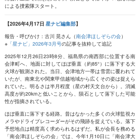
による捜索隊スタート。
【2026年4月17日
星ナビ編集部
】
報告・呼びかけ：古川 晃さん（
南会津ほしぞらの会
）
※
「星ナビ」2026年3月号
の記事を抜粋して追記
2025年12月26日23時8分、福島県の南西部に位置する南
会津町へ、地面に対してほぼ垂直（約85°）に落下する大
火球が観測された。当日、会津地方一帯は雪雲に覆われて
いたが、南東北や関東甲信越地域から広くその姿は捉えら
れていた。明るさは半月程度（星の村天文台から）。消滅
高度が約20kmと低いことから、隕石として落下した可能
性が指摘されている。
ほぼ垂直に落下する経路。昔はなかった多くの火球監視カ
メラやドライブレコーダーがその飛跡を捉えている。落下
予想地点は精度高く求められるはずだ。私が会長を務める
「南会津ほしぞらの会」では、今年1月10日に「南会津大