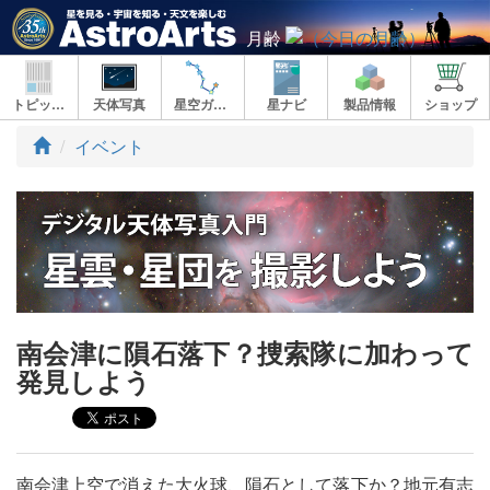
月齢
トピックス
天体写真
星空ガイド
星ナビ
製品情報
ショップ
ト
イベント
ッ
プ
南会津に隕石落下？捜索隊に加わって
発見しよう
南会津上空で消えた大火球、隕石として落下か？地元有志