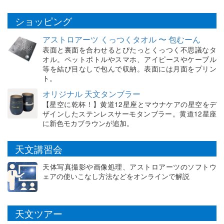
ショッピング
アストロアーツ くっつくタオル 〜 包むーん
表面と裏面を合わせるとぴたっとくっつく不思議なタ
オル。ペットボトルやスマホ、アイピースやケーブル
等を結び目なしで包んで収納。表面には月面をプリン
ト。
オリジナル 天文タンブラー
【星空に乾杯！】黄道12星座とマウナケアの星空をデ
ザインしたステンレスサーモタンブラー。黄道12星座
に新色モカブラウンが追加。
天文講習会
天体写真撮影や画像処理、アストロアーツのソフトウ
ェアの使いこなし方法などをオンラインで解説
天文ツアー