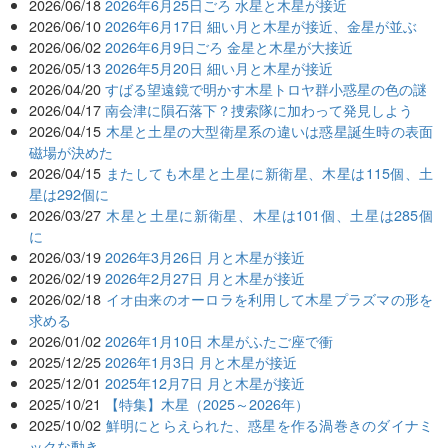
2026/06/18
2026年6月25日ごろ 水星と木星が接近
2026/06/10
2026年6月17日 細い月と木星が接近、金星が並ぶ
2026/06/02
2026年6月9日ごろ 金星と木星が大接近
2026/05/13
2026年5月20日 細い月と木星が接近
2026/04/20
すばる望遠鏡で明かす木星トロヤ群小惑星の色の謎
2026/04/17
南会津に隕石落下？捜索隊に加わって発見しよう
2026/04/15
木星と土星の大型衛星系の違いは惑星誕生時の表面
磁場が決めた
2026/04/15
またしても木星と土星に新衛星、木星は115個、土
星は292個に
2026/03/27
木星と土星に新衛星、木星は101個、土星は285個
に
2026/03/19
2026年3月26日 月と木星が接近
2026/02/19
2026年2月27日 月と木星が接近
2026/02/18
イオ由来のオーロラを利用して木星プラズマの形を
求める
2026/01/02
2026年1月10日 木星がふたご座で衝
2025/12/25
2026年1月3日 月と木星が接近
2025/12/01
2025年12月7日 月と木星が接近
2025/10/21
【特集】木星（2025～2026年）
2025/10/02
鮮明にとらえられた、惑星を作る渦巻きのダイナミ
ックな動き