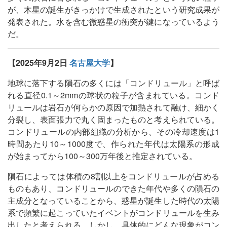
が、木星の誕生がきっかけで生成されたという研究成果が
発表された。水を含む微惑星の衝突が鍵になっているよう
だ。
【2025年9月2日
名古屋大学
】
地球に落下する隕石の多くには「コンドリュール」と呼ば
れる直径0.1～2mmの球状の粒子が含まれている。コンド
リュールは岩石が何らかの原因で加熱されて融け、細かく
分裂し、表面張力で丸く固まったものと考えられている。
コンドリュールの内部組織の分析から、その冷却速度は1
時間あたり10～1000度で、作られた年代は太陽系の形成
が始まってから100～300万年後と推定されている。
隕石によっては体積の8割以上をコンドリュールが占める
ものもあり、コンドリュールのできた年代や多くの隕石の
主成分となっていることから、惑星が誕生した時代の太陽
系で頻繁に起こっていたイベントがコンドリュールを生み
出したと考えられる。しかし、具体的にどんな現象がコン