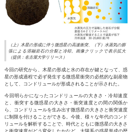
（上）木星の形成に伴う微惑星の高速衝突、（下）水蒸気の膨
張による溶融岩石の分裂と冷却。画像クリックで表示拡大
（提供：名古屋大学リリース）
今回の研究から、木星の形成と水の存在が鍵となって、惑
星の形成過程で必ず発生する微惑星衝突の必然的な副産物
として、コンドリュールが形成されることが示された。
今回明らかになったコンドリュールの大きさ・冷却速度
と、衝突する微惑星の大きさ・衝突速度との間の関係か
ら、コンドリュールを生み出す微惑星の大きさと衝突速度
に制限を付けることができる。今後、様々な年代のコンド
リュールを解析することで、時代とともに微惑星の大きさ
と衝突速度がどう変化したかなど、太陽系の惑星形成の歴