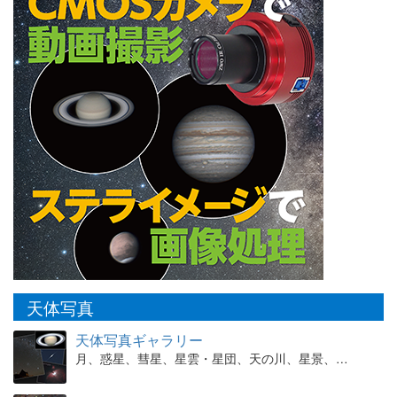
天体写真
天体写真ギャラリー
月、惑星、彗星、星雲・星団、天の川、星景、…