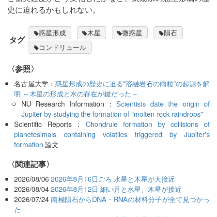
史に迫れるかもしれない。
惑星形成
木星
微惑星
隕石
タグ
コンドリュール
〈参照〉
名古屋大学：
惑星形成の歴史に迫る"溶融岩石の雨粒"の起源を解
明 ～木星の形成と水の存在が鍵だった～
NU Research Information：
Scientists date the origin of
Jupiter by studying the formation of "molten rock raindrops"
Scientific Reports：
Chondrule formation by collisions of
planetesimals containing volatiles triggered by Jupiter's
formation
論文
関連記事
2026/08/06
2026年8月16日ごろ 水星と木星が大接近
2026/08/04
2026年8月12日 細い月と水星、木星が接近
2026/07/24
南極隕石からDNA・RNAの材料分子が全て見つかっ
た