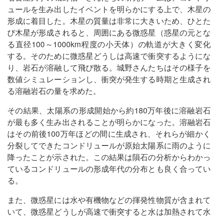
ュールを生み出したイベントを明らかにする上で、木星の
形成に着目した。木星の質量は非常に大きいため、ひとた
び木星が形成されると、周囲にある微惑星（惑星の元とな
る直径100～1000km程度の小天体）の軌道が大きく変化
する。そのために微惑星どうしは高速で衝突するようにな
り、岩石が溶融して飛び散る。城野さんたちはその様子を
数値シミュレーションし、衝突が発生する時期と生成され
る溶融岩石の量を求めた。
その結果、太陽系の形成開始から約180万年後に溶融岩石
が最も多く生み出されることが明らかになった。溶融岩石
はその前後100万年ほどの間に生成され、それらが細かく
分裂してできたコンドリュールが原始太陽系に雨のように
降ったことが示された。この結果は隕石の分析からわかっ
ているコンドリュールの形成年代の分布とも良く合ってい
る。
また、微惑星には水や有機物などの揮発性物質が含まれて
いて、微惑星どうしが高速で衝突すると水は加熱されて水