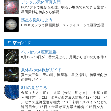
デジタル天体写真入門
PCソフトで撮影＆処理。明るい場所でもできる星雲・
星団撮影を初歩から解説
惑星を撮影しよう
CMOSカメラで動画撮影、ステライメージで画像処理
星空ガイド
ペルセウス座流星群
8月12～13日が一番の見ごろ。月明かりゼロの好条件！
夏休み 天体観察ガイド
夏の大三角、天の川、流星群、星空撮影。初級者向け
の観察ガイド
8月の見どころ
金星（夕方～宵）、火星（未明～明け方）、土星（宵
～明け方）／2日：水星が西方最大離角／12～13日：ペ
ルセウス座流星群が極大／13日未明：スペインなどで
皆既日食／15日：金星が東方最大離角／16日夕方～