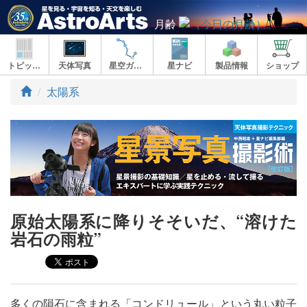
月齢
トピックス
天体写真
星空ガイド
星ナビ
製品情報
ショップ
ト
太陽系
ッ
プ
原始太陽系に降りそそいだ、“溶けた
岩石の雨粒”
多くの隕石に含まれる「コンドリュール」という丸い粒子