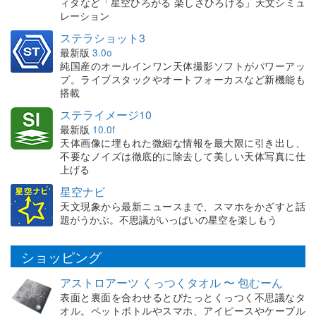
ィタなど「星空ひろがる 楽しさひろげる」天文シミュ
レーション
ステラショット3
最新版
3.0o
純国産のオールインワン天体撮影ソフトがパワーアッ
プ。ライブスタックやオートフォーカスなど新機能も
搭載
ステライメージ10
最新版
10.0f
天体画像に埋もれた微細な情報を最大限に引き出し、
不要なノイズは徹底的に除去して美しい天体写真に仕
上げる
星空ナビ
天文現象から最新ニュースまで、スマホをかざすと話
題がうかぶ。不思議がいっぱいの星空を楽しもう
ショッピング
アストロアーツ くっつくタオル 〜 包むーん
表面と裏面を合わせるとぴたっとくっつく不思議なタ
オル。ペットボトルやスマホ、アイピースやケーブル