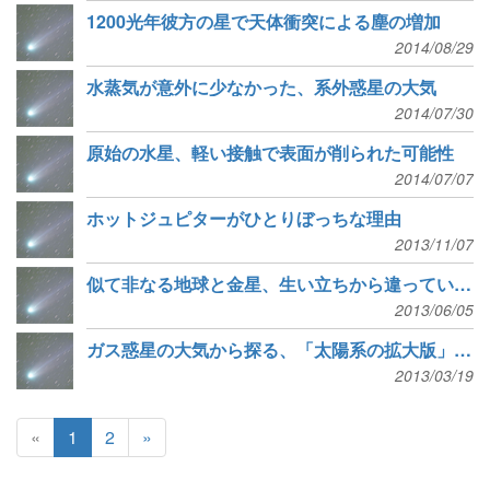
1200光年彼方の星で天体衝突による塵の増加
2014/08/29
水蒸気が意外に少なかった、系外惑星の大気
2014/07/30
原始の水星、軽い接触で表面が削られた可能性
2014/07/07
ホットジュピターがひとりぼっちな理由
2013/11/07
似て非なる地球と金星、生い立ちから違っていた可能性
2013/06/05
ガス惑星の大気から探る、「太陽系の拡大版」ができるまで
2013/03/19
«
1
2
»