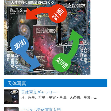
天体写真
天体写真ギャラリー
月、惑星、彗星、星雲・星団、天の川、星景、…
デジタル天体写真入門