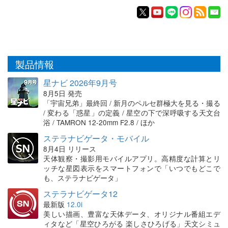
製品情報
星ナビ 2026年9月号
8月5日 発売
「宇宙兄弟」最終回 / 新月のペルセ群極大を見る・撮る
/ 変わる「惑星」の定義 / 星空の下で深呼吸する天文台
浴 / TAMRON 12-20mm F2.8 / ほか
ステラナビゲータ・モバイル
8月4日 リリース
天体観察・撮影用モバイルアプリ。高精度な計算とリ
ッチな星図表示をスマートフォンで「いつでもどこで
も、ステラナビゲータ」
ステラナビゲータ12
最新版
12.0i
美しい描画、豊富な天体データ、オリジナル番組エデ
ィタなど「星空ひろがる 楽しさひろげる」天文シミュ