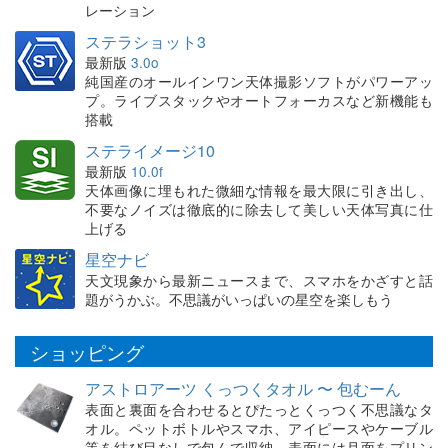
レーション
ステラショット3
最新版
3.0o
純国産のオールインワン天体撮影ソフトがパワーアッ
プ。ライブスタックやオートフォーカスなど新機能も
搭載
ステライメージ10
最新版
10.0f
天体画像に埋もれた微細な情報を最大限に引き出し、
不要なノイズは徹底的に除去して美しい天体写真に仕
上げる
星空ナビ
天文現象から最新ニュースまで、スマホをかざすと話
題がうかぶ。不思議がいっぱいの星空を楽しもう
ショッピング
アストロアーツ くっつくタオル 〜 包むーん
表面と裏面を合わせるとぴたっとくっつく不思議なタ
オル。ペットボトルやスマホ、アイピースやケーブル
等を結び目なしで包んで収納。表面には月面をプリン