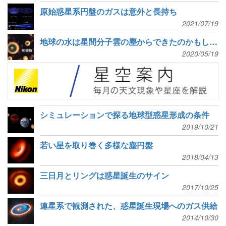
原始惑星系円盤のガスは意外と長持ち
2021/07/19
地球の水は星間分子雲の塵からできたのかもしれない
2020/05/19
シミュレーションで探る地球型惑星形成の条件
2019/10/21
若い星を取り巻く多様な塵円盤
2018/04/13
三日月とリングは惑星誕生のサイン
2017/10/25
連星系で観測された、惑星誕生現場へのガス供給
2014/10/30