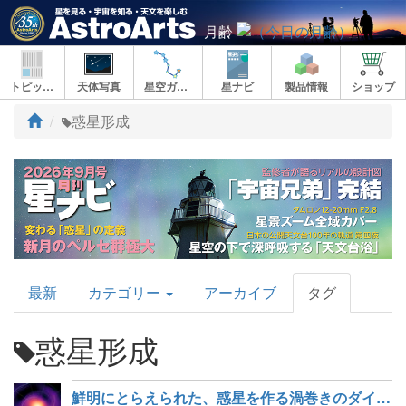
月齢
トピックス
天体写真
星空ガイド
星ナビ
製品情報
ショップ
ト
惑星形成
ッ
プ
AstroArts
最新
カテゴリー
アーカイブ
タグ
Topics
惑星形成
鮮明にとらえられた、惑星を作る渦巻きのダイナミックな動き