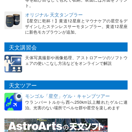
ト。
オリジナル 天文タンブラー
【星空に乾杯！】黄道12星座とマウナケアの星空をデ
ザインしたステンレスサーモタンブラー。黄道12星座
に新色モカブラウンが追加。
天文講習会
天体写真撮影や画像処理、アストロアーツのソフトウ
ェアの使いこなし方法などをオンラインで解説
天文ツアー
モンゴル「星空」ゲル・キャンプツアー
ウランバートルから西へ250km以上離れたゲルに連
泊。光害のない場所でペルセ群や星空を楽しめます