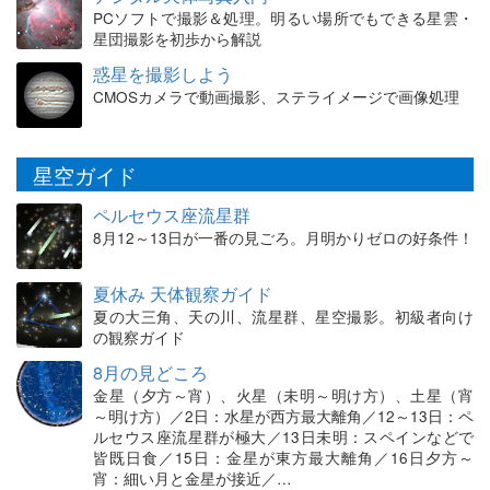
PCソフトで撮影＆処理。明るい場所でもできる星雲・
星団撮影を初歩から解説
惑星を撮影しよう
CMOSカメラで動画撮影、ステライメージで画像処理
星空ガイド
ペルセウス座流星群
8月12～13日が一番の見ごろ。月明かりゼロの好条件！
夏休み 天体観察ガイド
夏の大三角、天の川、流星群、星空撮影。初級者向け
の観察ガイド
8月の見どころ
金星（夕方～宵）、火星（未明～明け方）、土星（宵
～明け方）／2日：水星が西方最大離角／12～13日：ペ
ルセウス座流星群が極大／13日未明：スペインなどで
皆既日食／15日：金星が東方最大離角／16日夕方～
宵：細い月と金星が接近／…