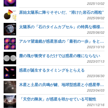
2025/10/02
原始太陽系に降りそそいだ、“溶けた岩石の雨粒”
2025/09/02
太陽系の「⽯のタイムカプセル」の特異な模様をシミュレーションで再現
2025/06/02
アルマ望遠鏡が惑星形成の「最初の一歩」をとらえた
2023/10/10
塵の塊が衝突するだけでは惑星の種にならない
2023/07/13
惑星が誕生するタイミングをとらえる
2023/06/30
木星と土星の共鳴が鍵、地球型惑星と小惑星帯形成の統一シナリオ
2023/04/03
「天空の降灰」が惑星を咲かせている可能性
2021/12/16