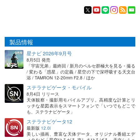
製品情報
星ナビ 2026年9月号
8月5日 発売
「宇宙兄弟」最終回 / 新月のペルセ群極大を見る・撮る
/ 変わる「惑星」の定義 / 星空の下で深呼吸する天文台
浴 / TAMRON 12-20mm F2.8 / ほか
ステラナビゲータ・モバイル
8月4日 リリース
天体観察・撮影用モバイルアプリ。高精度な計算とリ
ッチな星図表示をスマートフォンで「いつでもどこで
も、ステラナビゲータ」
ステラナビゲータ12
最新版
12.0i
美しい描画、豊富な天体データ、オリジナル番組エデ
ィタなど「星空ひろがる 楽しさひろげる」天文シミュ