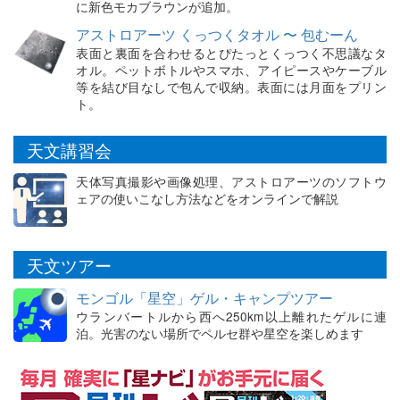
に新色モカブラウンが追加。
アストロアーツ くっつくタオル 〜 包むーん
表面と裏面を合わせるとぴたっとくっつく不思議なタ
オル。ペットボトルやスマホ、アイピースやケーブル
等を結び目なしで包んで収納。表面には月面をプリン
ト。
天文講習会
天体写真撮影や画像処理、アストロアーツのソフトウ
ェアの使いこなし方法などをオンラインで解説
天文ツアー
モンゴル「星空」ゲル・キャンプツアー
ウランバートルから西へ250km以上離れたゲルに連
泊。光害のない場所でペルセ群や星空を楽しめます