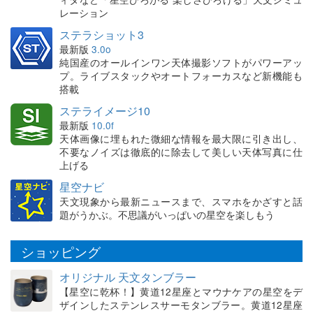
レーション
ステラショット3
最新版
3.0o
純国産のオールインワン天体撮影ソフトがパワーアッ
プ。ライブスタックやオートフォーカスなど新機能も
搭載
ステライメージ10
最新版
10.0f
天体画像に埋もれた微細な情報を最大限に引き出し、
不要なノイズは徹底的に除去して美しい天体写真に仕
上げる
星空ナビ
天文現象から最新ニュースまで、スマホをかざすと話
題がうかぶ。不思議がいっぱいの星空を楽しもう
ショッピング
オリジナル 天文タンブラー
【星空に乾杯！】黄道12星座とマウナケアの星空をデ
ザインしたステンレスサーモタンブラー。黄道12星座