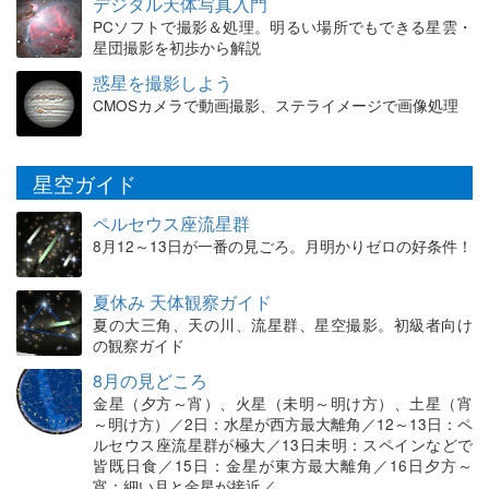
デジタル天体写真入門
PCソフトで撮影＆処理。明るい場所でもできる星雲・
星団撮影を初歩から解説
惑星を撮影しよう
CMOSカメラで動画撮影、ステライメージで画像処理
星空ガイド
ペルセウス座流星群
8月12～13日が一番の見ごろ。月明かりゼロの好条件！
夏休み 天体観察ガイド
夏の大三角、天の川、流星群、星空撮影。初級者向け
の観察ガイド
8月の見どころ
金星（夕方～宵）、火星（未明～明け方）、土星（宵
～明け方）／2日：水星が西方最大離角／12～13日：ペ
ルセウス座流星群が極大／13日未明：スペインなどで
皆既日食／15日：金星が東方最大離角／16日夕方～
宵：細い月と金星が接近／…