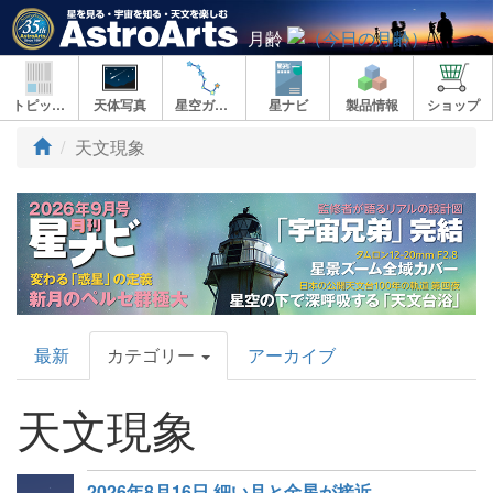
月齢
トピックス
天体写真
星空ガイド
星ナビ
製品情報
ショップ
天文現象
AstroArts
最新
カテゴリー
アーカイブ
Topics
天文現象
2026年8月16日 細い月と金星が接近