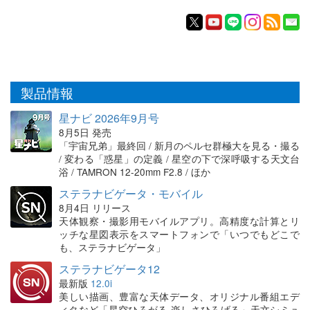
製品情報
星ナビ 2026年9月号
8月5日 発売
「宇宙兄弟」最終回 / 新月のペルセ群極大を見る・撮る
/ 変わる「惑星」の定義 / 星空の下で深呼吸する天文台
浴 / TAMRON 12-20mm F2.8 / ほか
ステラナビゲータ・モバイル
8月4日 リリース
天体観察・撮影用モバイルアプリ。高精度な計算とリ
ッチな星図表示をスマートフォンで「いつでもどこで
も、ステラナビゲータ」
ステラナビゲータ12
最新版
12.0i
美しい描画、豊富な天体データ、オリジナル番組エデ
ィタなど「星空ひろがる 楽しさひろげる」天文シミュ