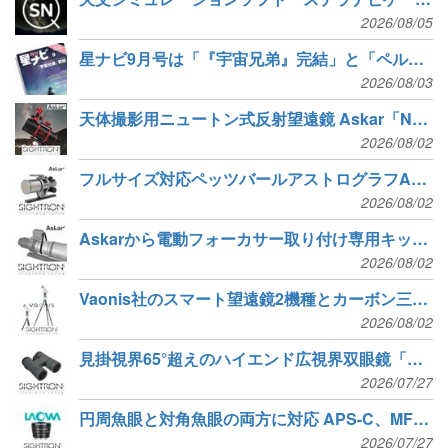
2026/08/05
星ナビ9月号は「『宇宙兄弟』完結」と「ペルセ群を見る・撮る」
2026/08/03
天体撮影用ニュートン式反射望遠鏡 Askar「N160」発売
2026/08/02
フルサイズ対応ペッツバールアストログラフAskar「SQA60 pro」発売
2026/08/02
Askarから電動フォーカサー取り付け専用キットが登場
2026/08/02
Vaonis社のスマート望遠鏡2機種とカーボン三脚が新発売
2026/08/02
見掛視界65°超えのハイエンド広視界双眼鏡「SIGHTRON SV632ED SWA」新発売
2026/07/27
円周魚眼と対角魚眼の両方に対応 APS-C、MFTセンサー用ズームフィッシュアイレンズ
2026/07/27