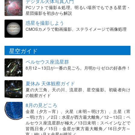
デジタル天体写真入門
PCソフトで撮影＆処理。明るい場所でもできる星雲・
星団撮影を初歩から解説
惑星を撮影しよう
CMOSカメラで動画撮影、ステライメージで画像処理
星空ガイド
ペルセウス座流星群
8月12～13日が一番の見ごろ。月明かりゼロの好条件！
夏休み 天体観察ガイド
夏の大三角、天の川、流星群、星空撮影。初級者向け
の観察ガイド
8月の見どころ
金星（夕方～宵）、火星（未明～明け方）、土星（宵
～明け方）／2日：水星が西方最大離角／12～13日：ペ
ルセウス座流星群が極大／13日未明：スペインなどで
皆既日食／15日：金星が東方最大離角／16日夕方～
宵：細い月と金星が接近／…