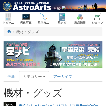
月齢
トピックス
天体写真
星空ガイド
星ナビ
製品情報
ショップ
機材・グッズ
AstroArts
最新
カテゴリー
アーカイブ
Topics
機材・グッズ
天文シミュレーションソフト「ステラナビゲータ」のモバイル版「ステラナビゲータ・モバイル」リリース