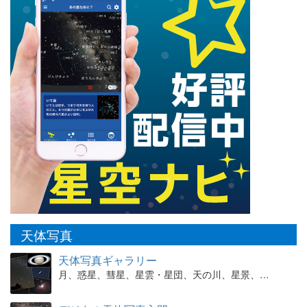
天体写真
天体写真ギャラリー
月、惑星、彗星、星雲・星団、天の川、星景、…