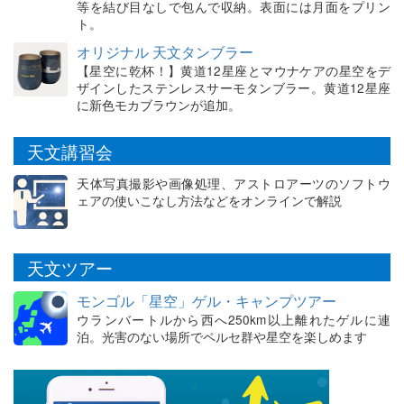
等を結び目なしで包んで収納。表面には月面をプリン
ト。
オリジナル 天文タンブラー
【星空に乾杯！】黄道12星座とマウナケアの星空をデ
ザインしたステンレスサーモタンブラー。黄道12星座
に新色モカブラウンが追加。
天文講習会
天体写真撮影や画像処理、アストロアーツのソフトウ
ェアの使いこなし方法などをオンラインで解説
天文ツアー
モンゴル「星空」ゲル・キャンプツアー
ウランバートルから西へ250km以上離れたゲルに連
泊。光害のない場所でペルセ群や星空を楽しめます