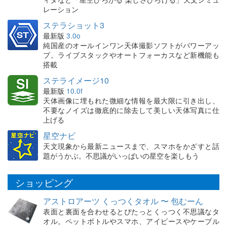
レーション
ステラショット3
最新版
3.0o
純国産のオールインワン天体撮影ソフトがパワーアッ
プ。ライブスタックやオートフォーカスなど新機能も
搭載
ステライメージ10
最新版
10.0f
天体画像に埋もれた微細な情報を最大限に引き出し、
不要なノイズは徹底的に除去して美しい天体写真に仕
上げる
星空ナビ
天文現象から最新ニュースまで、スマホをかざすと話
題がうかぶ。不思議がいっぱいの星空を楽しもう
ショッピング
アストロアーツ くっつくタオル 〜 包むーん
表面と裏面を合わせるとぴたっとくっつく不思議なタ
オル。ペットボトルやスマホ、アイピースやケーブル