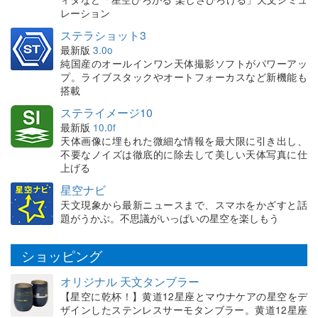
レーション
ステラショット3
最新版
3.0o
純国産のオールインワン天体撮影ソフトがパワーアッ
プ。ライブスタックやオートフォーカスなど新機能も
搭載
ステライメージ10
最新版
10.0f
天体画像に埋もれた微細な情報を最大限に引き出し、
不要なノイズは徹底的に除去して美しい天体写真に仕
上げる
星空ナビ
天文現象から最新ニュースまで、スマホをかざすと話
題がうかぶ。不思議がいっぱいの星空を楽しもう
ショッピング
オリジナル 天文タンブラー
【星空に乾杯！】黄道12星座とマウナケアの星空をデ
ザインしたステンレスサーモタンブラー。黄道12星座