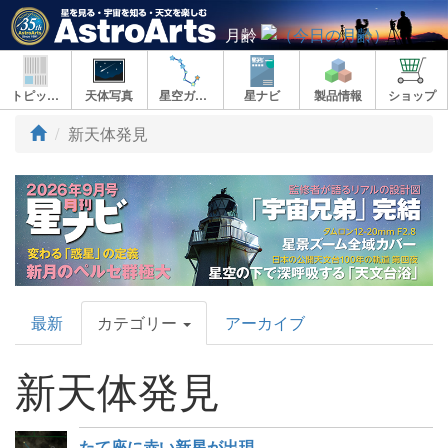
月齢
トピックス
天体写真
星空ガイド
星ナビ
製品情報
ショップ
新天体発見
AstroArts
最新
カテゴリー
アーカイブ
Topics
新天体発見
たて座に赤い新星が出現