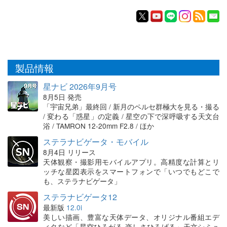
製品情報
星ナビ 2026年9月号
8月5日 発売
「宇宙兄弟」最終回 / 新月のペルセ群極大を見る・撮る
/ 変わる「惑星」の定義 / 星空の下で深呼吸する天文台
浴 / TAMRON 12-20mm F2.8 / ほか
ステラナビゲータ・モバイル
8月4日 リリース
天体観察・撮影用モバイルアプリ。高精度な計算とリ
ッチな星図表示をスマートフォンで「いつでもどこで
も、ステラナビゲータ」
ステラナビゲータ12
最新版
12.0i
美しい描画、豊富な天体データ、オリジナル番組エデ
ィタなど「星空ひろがる 楽しさひろげる」天文シミュ