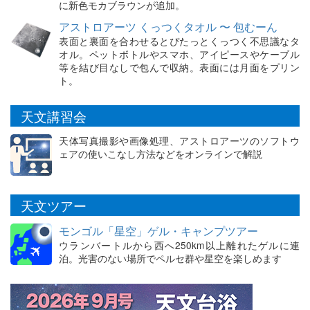
に新色モカブラウンが追加。
アストロアーツ くっつくタオル 〜 包むーん
表面と裏面を合わせるとぴたっとくっつく不思議なタ
オル。ペットボトルやスマホ、アイピースやケーブル
等を結び目なしで包んで収納。表面には月面をプリン
ト。
天文講習会
天体写真撮影や画像処理、アストロアーツのソフトウ
ェアの使いこなし方法などをオンラインで解説
天文ツアー
モンゴル「星空」ゲル・キャンプツアー
ウランバートルから西へ250km以上離れたゲルに連
泊。光害のない場所でペルセ群や星空を楽しめます