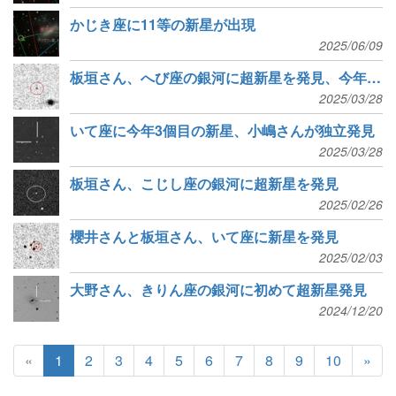
かじき座に11等の新星が出現
2025/06/09
板垣さん、へび座の銀河に超新星を発見、今年2個目
2025/03/28
いて座に今年3個目の新星、小嶋さんが独立発見
2025/03/28
板垣さん、こじし座の銀河に超新星を発見
2025/02/26
櫻井さんと板垣さん、いて座に新星を発見
2025/02/03
大野さん、きりん座の銀河に初めて超新星発見
2024/12/20
«
1
2
3
4
5
6
7
8
9
10
»