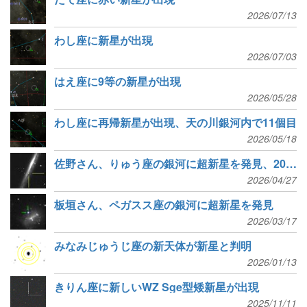
2026/07/13
わし座に新星が出現
2026/07/03
はえ座に9等の新星が出現
2026/05/28
わし座に再帰新星が出現、天の川銀河内で11個目
2026/05/18
佐野さん、りゅう座の銀河に超新星を発見、20年ぶり4個目
2026/04/27
板垣さん、ペガスス座の銀河に超新星を発見
2026/03/17
みなみじゅうじ座の新天体が新星と判明
2026/01/13
きりん座に新しいWZ Sge型矮新星が出現
2025/11/11