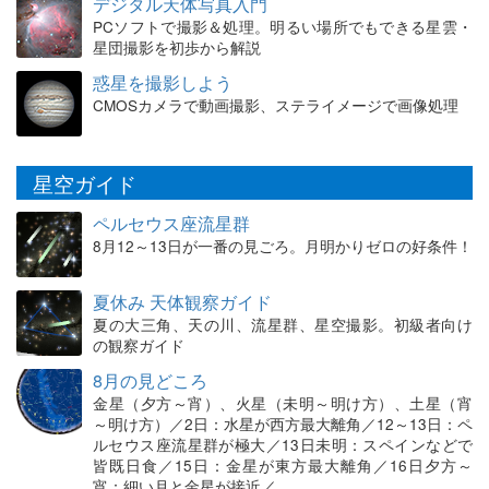
デジタル天体写真入門
PCソフトで撮影＆処理。明るい場所でもできる星雲・
星団撮影を初歩から解説
惑星を撮影しよう
CMOSカメラで動画撮影、ステライメージで画像処理
星空ガイド
ペルセウス座流星群
8月12～13日が一番の見ごろ。月明かりゼロの好条件！
夏休み 天体観察ガイド
夏の大三角、天の川、流星群、星空撮影。初級者向け
の観察ガイド
8月の見どころ
金星（夕方～宵）、火星（未明～明け方）、土星（宵
～明け方）／2日：水星が西方最大離角／12～13日：ペ
ルセウス座流星群が極大／13日未明：スペインなどで
皆既日食／15日：金星が東方最大離角／16日夕方～
宵：細い月と金星が接近／…