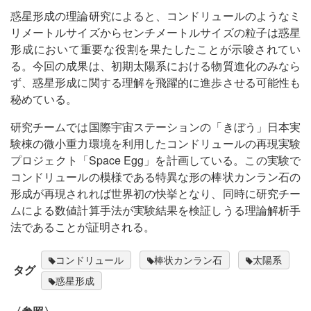
惑星形成の理論研究によると、コンドリュールのようなミ
リメートルサイズからセンチメートルサイズの粒子は惑星
形成において重要な役割を果たしたことが示唆されてい
る。今回の成果は、初期太陽系における物質進化のみなら
ず、惑星形成に関する理解を飛躍的に進歩させる可能性も
秘めている。
研究チームでは国際宇宙ステーションの「きぼう」日本実
験棟の微小重力環境を利用したコンドリュールの再現実験
プロジェクト「Space Egg」を計画している。この実験で
コンドリュールの模様である特異な形の棒状カンラン石の
形成が再現されれば世界初の快挙となり、同時に研究チー
ムによる数値計算手法が実験結果を検証しうる理論解析手
法であることが証明される。
コンドリュール
棒状カンラン⽯
太陽系
タグ
惑星形成