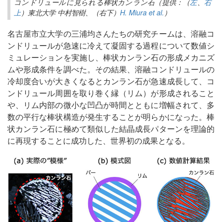
コンドリュールに見られる棒状カンラン石（提供：（
左
、
右
上
）東北大学 中村智樹、（右下）
H. Miura et al.
）
名古屋市立大学の三浦均さんたちの研究チームは、溶融コ
ンドリュールが急速に冷えて凝固する過程について数値シ
ミュレーションを実施し、棒状カンラン石の形成メカニズ
ムや形成条件を調べた。その結果、溶融コンドリュールの
冷却度合いが大きくなるとカンラン石が急速成長して、コ
ンドリュール周囲を取り巻く縁（リム）が形成されること
や、リム内部の微小な凹凸が時間とともに増幅されて、多
数の平行な棒状構造が発生することが明らかになった。棒
状カンラン石に極めて類似した結晶成長パターンを理論的
に再現することに成功した、世界初の成果となる。