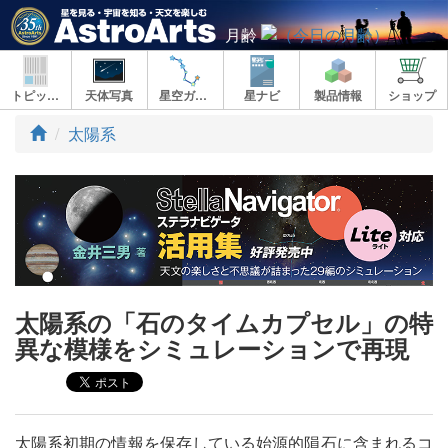
月齢
トピックス
天体写真
星空ガイド
星ナビ
製品情報
ショップ
ト
太陽系
ッ
プ
太陽系の「⽯のタイムカプセル」の特
異な模様をシミュレーションで再現
太陽系初期の情報を保存している始源的隕石に含まれるコ