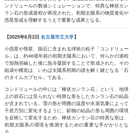
ンドリュールの数値シミュレーションで、特異な棒状カン
ラン石の形成過程が再現された。初期太陽系の物質進化や
惑星形成を理解するうえで重要な成果となる。
【2025年6月2日
名古屋市立大学
】
小惑星や彗星、隕石に含まれる球状の粒子「コンドリュー
ル」は、約46億年前の初期太陽系において、何らかの過程
で加熱溶融した後に急冷凝固することで形成された。その
組成や構造は、いわば太陽系初期の謎を解く鍵となる「石
のタイムカプセル」である。
コンドリュールの中には「棒状カンラン石」という、地球
上の岩石には見られない特異な形をしたカンラン石の結晶
が含まれている。雪の形が周囲の温度や水蒸気量によって
千差万別に変化するように、鉱物の結晶の形も周囲の環境
を反映して変化するため、棒状カンラン石の特異な形は、
初期太陽系の環境を推測するための重要な手がかりとな
る。