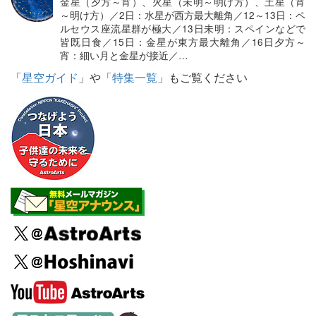
金星（夕方～宵）、火星（未明～明け方）、土星（宵
～明け方）／2日：水星が西方最大離角／12～13日：ペ
ルセウス座流星群が極大／13日未明：スペインなどで
皆既日食／15日：金星が東方最大離角／16日夕方～
宵：細い月と金星が接近／…
「
星空ガイド
」や「
特集一覧
」もご覧ください