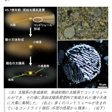
（左）太陽系の形成過程。形成初期の太陽系でコンドリュー
ルができ、その後に原始太陽系星雲内で形成された微小天体
に大量に集積した。（右上）多くのコンドリュールが含まれ
ているコンドライト隕石（S型小惑星から飛来）。（右下）