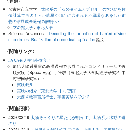
〈参照〉
名古屋市立大学：
太陽系の「石のタイムカプセル」の“模様”を数
値計算で再現！～小惑星や隕石に含まれる不思議な形をした鉱
物の結晶成長過程の解明へ～
立命館大学
/
東北大学
Science Advances：
Decoding the formation of barred olivine
chondrules: Realization of numerical replication
論文
〈関連リンク〉
JAXA有人宇宙技術部門
原始太陽系星雲の高温過程で形成されたコンドリュールの再
現実験（Space Egg）」実験（東北大学大学院理学研究科 中
村智樹研究室）：
実験概要
実験の紹介（東北大学 中村智樹）
大西卓哉宇宙飛行士、宇宙実験を学ぶ 3
関連記事
2026/03/19
太陽そっくりの星たちが明かす、太陽系大移動の道
のり
2025/12/18
地球誕生の鍵は超新星爆発に由来する「宇宙線浴」