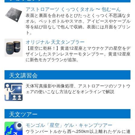
アストロアーツ くっつくタオル 〜 包むーん
表面と裏面を合わせるとぴたっとくっつく不思議なタ
オル。ペットボトルやスマホ、アイピースやケーブル
等を結び目なしで包んで収納。表面には月面をプリン
ト。
オリジナル 天文タンブラー
【星空に乾杯！】黄道12星座とマウナケアの星空をデ
ザインしたステンレスサーモタンブラー。黄道12星座
に新色モカブラウンが追加。
天文講習会
天体写真撮影や画像処理、アストロアーツのソフトウ
ェアの使いこなし方法などをオンラインで解説
天文ツアー
モンゴル「星空」ゲル・キャンプツアー
ウランバートルから西へ250km以上離れたゲルに連