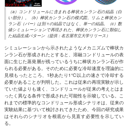
（a）コンドリュールに含まれる棒状カンラン石の結晶（白
い部分）。（b）棒状カンラン石の模式図。リムと棒状カン
ラン石（バー）は別々の結晶ではなく、単一の結晶。（c）数
値シミュレーションで再現された、棒状カンラン石に類似し
た結晶生成パターン（提供：名古屋市立大学リリース）
シミュレーションから示されたようなメカニズムで棒状カ
ンラン石が形成されたとすると、溶融コンドリュールの表
面に生じた蒸発層が残っているうちに棒状カンラン石が作
られる必要がある。そのために必要な冷却速度を理論的に
見積もったところ、1秒あたり1℃以上の速さで冷却する
必要があることが判明した。これは従来の再現実験が示し
ていた値よりも速く、コンドリュールが従来の考えとはま
ったく異なる条件で形成された可能性を示唆している。こ
れまでの標準的なコンドリュール形成シナリオは、従来の
実験結果に基づいて検討されてきたため、今回の研究成果
はそれらのシナリオを根底から見直す必要性を示してい
る。