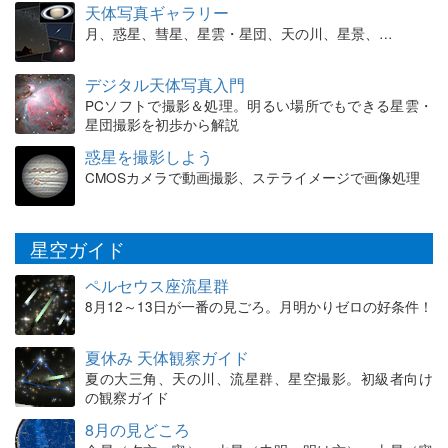
天体写真ギャラリー
月、惑星、彗星、星雲・星団、天の川、星景、…
デジタル天体写真入門
PCソフトで撮影＆処理。明るい場所でもできる星雲・
星団撮影を初歩から解説
惑星を撮影しよう
CMOSカメラで動画撮影、ステライメージで画像処理
星空ガイド
ペルセウス座流星群
8月12～13日が一番の見ごろ。月明かりゼロの好条件！
夏休み 天体観察ガイド
夏の大三角、天の川、流星群、星空撮影。初級者向け
の観察ガイド
8月の見どころ