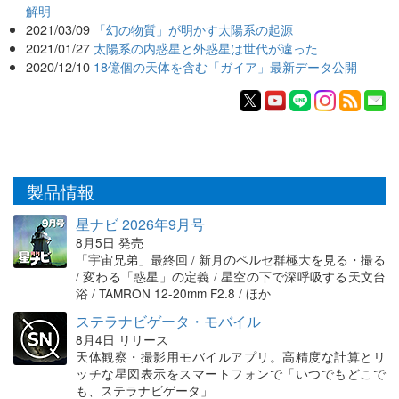
解明
2021/03/09
「幻の物質」が明かす太陽系の起源
2021/01/27
太陽系の内惑星と外惑星は世代が違った
2020/12/10
18億個の天体を含む「ガイア」最新データ公開
製品情報
星ナビ 2026年9月号
8月5日 発売
「宇宙兄弟」最終回 / 新月のペルセ群極大を見る・撮る
/ 変わる「惑星」の定義 / 星空の下で深呼吸する天文台
浴 / TAMRON 12-20mm F2.8 / ほか
ステラナビゲータ・モバイル
8月4日 リリース
天体観察・撮影用モバイルアプリ。高精度な計算とリ
ッチな星図表示をスマートフォンで「いつでもどこで
も、ステラナビゲータ」