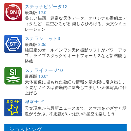
ステラナビゲータ12
最新版
12.0i
美しい描画、豊富な天体データ、オリジナル番組エデ
ィタなど「星空ひろがる 楽しさひろげる」天文シミュ
レーション
ステラショット3
最新版
3.0o
純国産のオールインワン天体撮影ソフトがパワーアッ
プ。ライブスタックやオートフォーカスなど新機能も
搭載
ステライメージ10
最新版
10.0f
天体画像に埋もれた微細な情報を最大限に引き出し、
不要なノイズは徹底的に除去して美しい天体写真に仕
上げる
星空ナビ
天文現象から最新ニュースまで、スマホをかざすと話
題がうかぶ。不思議がいっぱいの星空を楽しもう
ショッピング