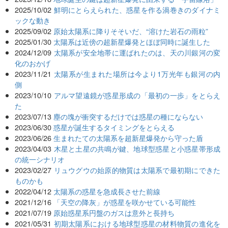
2025/10/02
鮮明にとらえられた、惑星を作る渦巻きのダイナミ
ックな動き
2025/09/02
原始太陽系に降りそそいだ、“溶けた岩石の雨粒”
2025/01/30
太陽系は近傍の超新星爆発とほぼ同時に誕生した
2024/12/09
太陽系が安全地帯に運ばれたのは、天の川銀河の変
化のおかげ
2023/11/21
太陽系が生まれた場所は今より1万光年も銀河の内
側
2023/10/10
アルマ望遠鏡が惑星形成の「最初の一歩」をとらえ
た
2023/07/13
塵の塊が衝突するだけでは惑星の種にならない
2023/06/30
惑星が誕生するタイミングをとらえる
2023/06/26
生まれたての太陽系を超新星爆発から守った盾
2023/04/03
木星と土星の共鳴が鍵、地球型惑星と小惑星帯形成
の統一シナリオ
2023/02/27
リュウグウの始原的物質は太陽系で最初期にできた
ものかも
2022/04/12
太陽系の惑星を急成長させた前線
2021/12/16
「天空の降灰」が惑星を咲かせている可能性
2021/07/19
原始惑星系円盤のガスは意外と長持ち
2021/05/31
初期太陽系における地球型惑星の材料物質の進化を