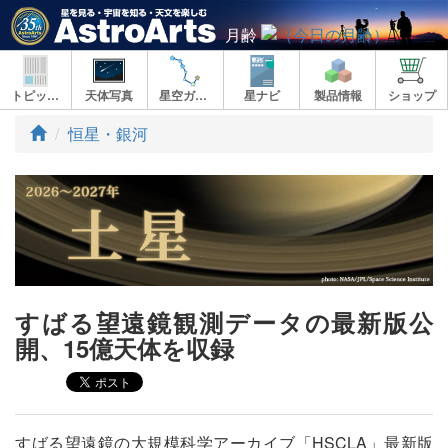
月齢
トピックス
天体写真
星空ガイド
星ナビ
製品情報
ショップ
ト
恒星・銀河
ッ
プ
すばる望遠鏡観測データの最新版公
開、15億天体を収録
すばる望遠鏡の大規模科学アーカイブ「HSCLA」最新版