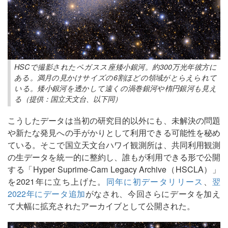
HSCで撮影されたペガスス座矮小銀河。約300万光年彼方に
ある。満月の見かけサイズの6割ほどの領域がとらえられて
いる。矮小銀河を透かして遠くの渦巻銀河や楕円銀河も見え
る（提供：国立天文台、以下同）
こうしたデータは当初の研究目的以外にも、未解決の問題
や新たな発見への手がかりとして利用できる可能性を秘め
ている。そこで国立天文台ハワイ観測所は、共同利用観測
の生データを統一的に整約し、誰もが利用できる形で公開
する「Hyper Suprime-Cam Legacy Archive（HSCLA）」
を2021年に立ち上げた。
同年に初データリリース
、
翌
2022年にデータ追加
がなされ、今回さらにデータを加え
て大幅に拡充されたアーカイブとして公開された。