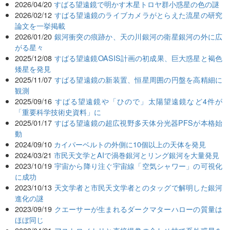
2026/04/20
すばる望遠鏡で明かす木星トロヤ群小惑星の色の謎
2026/02/12
すばる望遠鏡のライブカメラがとらえた流星の研究
論文を一挙掲載
2026/01/20
銀河衝突の痕跡か、天の川銀河の衛星銀河の外に広
がる星々
2025/12/08
すばる望遠鏡OASIS計画の初成果、巨大惑星と褐色
矮星を発見
2025/11/07
すばる望遠鏡の新装置、恒星周囲の円盤を高精細に
観測
2025/09/16
すばる望遠鏡や「ひので」太陽望遠鏡など4件が
「重要科学技術史資料」に
2025/01/17
すばる望遠鏡の超広視野多天体分光器PFSが本格始
動
2024/09/10
カイパーベルトの外側に10個以上の天体を発見
2024/03/21
市民天文学とAIで渦巻銀河とリング銀河を大量発見
2023/10/19
宇宙から降り注ぐ宇宙線「空気シャワー」の可視化
に成功
2023/10/13
天文学者と市民天文学者とのタッグで解明した銀河
進化の謎
2023/09/19
クエーサーが生まれるダークマターハローの質量は
ほぼ同じ