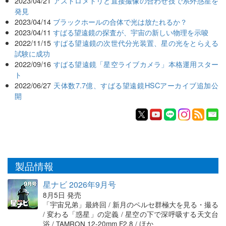
2023/04/21
アストロメトリと直接撮像の合わせ技で系外惑星を
発見
2023/04/14
ブラックホールの合体で光は放たれるか？
2023/04/11
すばる望遠鏡の探査が、宇宙の新しい物理を示唆
2022/11/15
すばる望遠鏡の次世代分光装置、星の光をとらえる
試験に成功
2022/09/16
すばる望遠鏡「星空ライブカメラ」本格運用スター
ト
2022/06/27
天体数7.7億、すばる望遠鏡HSCアーカイブ追加公
開
製品情報
星ナビ 2026年9月号
8月5日 発売
「宇宙兄弟」最終回 / 新月のペルセ群極大を見る・撮る
/ 変わる「惑星」の定義 / 星空の下で深呼吸する天文台
浴 / TAMRON 12-20mm F2.8 / ほか