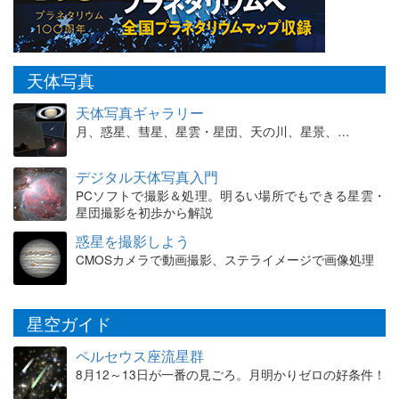
天体写真
天体写真ギャラリー
月、惑星、彗星、星雲・星団、天の川、星景、…
デジタル天体写真入門
PCソフトで撮影＆処理。明るい場所でもできる星雲・
星団撮影を初歩から解説
惑星を撮影しよう
CMOSカメラで動画撮影、ステライメージで画像処理
星空ガイド
ペルセウス座流星群
8月12～13日が一番の見ごろ。月明かりゼロの好条件！