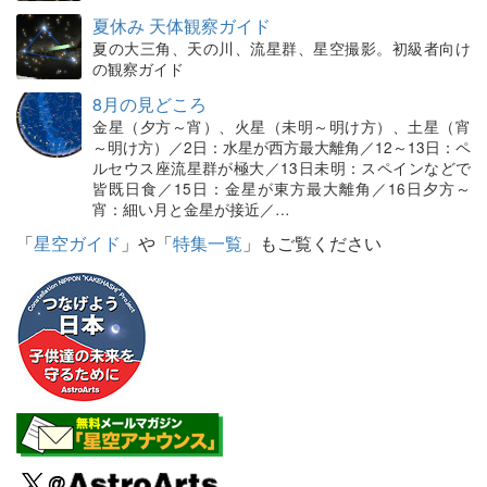
夏休み 天体観察ガイド
夏の大三角、天の川、流星群、星空撮影。初級者向け
の観察ガイド
8月の見どころ
金星（夕方～宵）、火星（未明～明け方）、土星（宵
～明け方）／2日：水星が西方最大離角／12～13日：ペ
ルセウス座流星群が極大／13日未明：スペインなどで
皆既日食／15日：金星が東方最大離角／16日夕方～
宵：細い月と金星が接近／…
「
星空ガイド
」や「
特集一覧
」もご覧ください