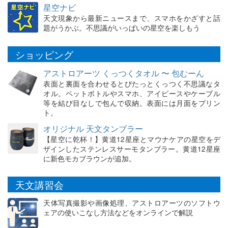
星空ナビ
天文現象から最新ニュースまで、スマホをかざすと話
題がうかぶ。不思議がいっぱいの星空を楽しもう
ショッピング
アストロアーツ くっつくタオル 〜 包むーん
表面と裏面を合わせるとぴたっとくっつく不思議なタ
オル。ペットボトルやスマホ、アイピースやケーブル
等を結び目なしで包んで収納。表面には月面をプリン
ト。
オリジナル 天文タンブラー
【星空に乾杯！】黄道12星座とマウナケアの星空をデ
ザインしたステンレスサーモタンブラー。黄道12星座
に新色モカブラウンが追加。
天文講習会
天体写真撮影や画像処理、アストロアーツのソフトウ
ェアの使いこなし方法などをオンラインで解説