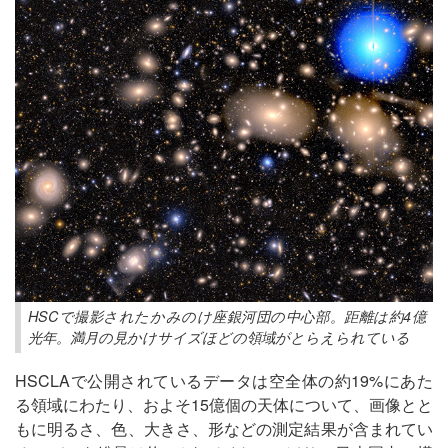
HSCで撮影されたかみのけ座銀河団の中心部。距離は約4億
光年。満月の見かけサイズほどの領域がとらえられている
HSCLAで公開されているデータは空全体の約19%にあた
る領域にわたり、およそ15億個の天体について、画像とと
もに明るさ、色、大きさ、形などの測定結果が含まれてい