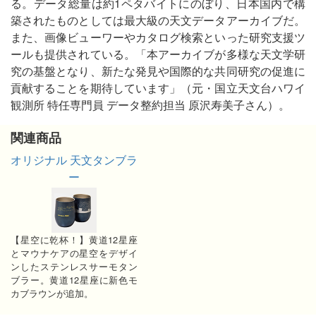
る。データ総量は約1ペタバイトにのぼり、日本国内で構
築されたものとしては最大級の天文データアーカイブだ。
また、画像ビューワーやカタログ検索といった研究支援ツ
ールも提供されている。「本アーカイブが多様な天文学研
究の基盤となり、新たな発見や国際的な共同研究の促進に
貢献することを期待しています」（元・国立天文台ハワイ
観測所 特任専門員 データ整約担当 原沢寿美子さん）。
関連商品
オリジナル 天文タンブラ
ー
【星空に乾杯！】黄道12星座
とマウナケアの星空をデザイ
ンしたステンレスサーモタン
ブラー。黄道12星座に新色モ
カブラウンが追加。