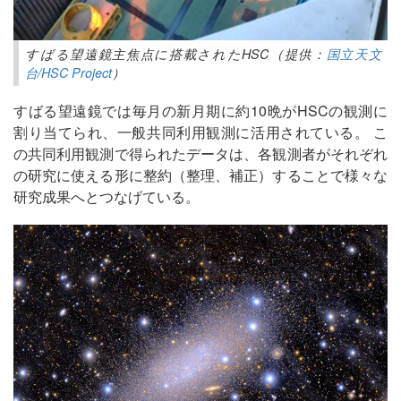
すばる望遠鏡主焦点に搭載されたHSC（提供：
国立天文
台/HSC Project
）
すばる望遠鏡では毎月の新月期に約10晩がHSCの観測に
割り当てられ、一般共同利用観測に活用されている。 こ
の共同利用観測で得られたデータは、各観測者がそれぞれ
の研究に使える形に整約（整理、補正）することで様々な
研究成果へとつなげている。