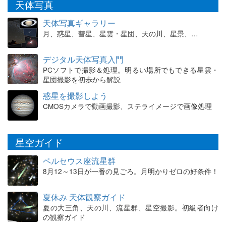
天体写真
天体写真ギャラリー
月、惑星、彗星、星雲・星団、天の川、星景、…
デジタル天体写真入門
PCソフトで撮影＆処理。明るい場所でもできる星雲・
星団撮影を初歩から解説
惑星を撮影しよう
CMOSカメラで動画撮影、ステライメージで画像処理
星空ガイド
ペルセウス座流星群
8月12～13日が一番の見ごろ。月明かりゼロの好条件！
夏休み 天体観察ガイド
夏の大三角、天の川、流星群、星空撮影。初級者向け
の観察ガイド