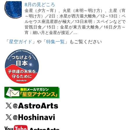
8月の見どころ
金星（夕方～宵）、火星（未明～明け方）、土星（宵
～明け方）／2日：水星が西方最大離角／12～13日：ペ
ルセウス座流星群が極大／13日未明：スペインなどで
皆既日食／15日：金星が東方最大離角／16日夕方～
宵：細い月と金星が接近／…
「
星空ガイド
」や「
特集一覧
」もご覧ください