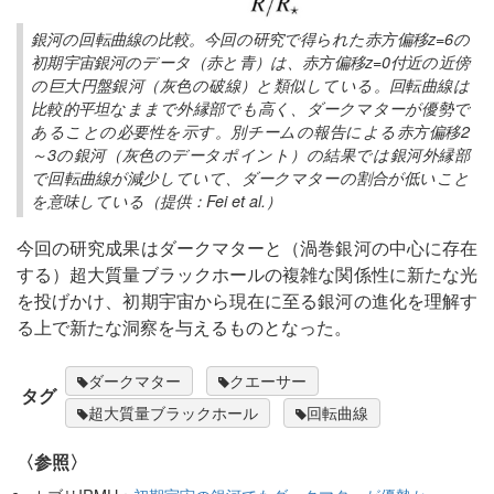
銀河の回転曲線の比較。今回の研究で得られた赤方偏移z=6の
初期宇宙銀河のデータ（赤と青）は、赤方偏移z=0付近の近傍
の巨大円盤銀河（灰色の破線）と類似している。回転曲線は
比較的平坦なままで外縁部でも高く、ダークマターが優勢で
あることの必要性を示す。別チームの報告による赤方偏移2
～3の銀河（灰色のデータポイント）の結果では銀河外縁部
で回転曲線が減少していて、ダークマターの割合が低いこと
を意味している（提供：Fei et al.）
今回の研究成果はダークマターと（渦巻銀河の中心に存在
する）超大質量ブラックホールの複雑な関係性に新たな光
を投げかけ、初期宇宙から現在に至る銀河の進化を理解す
る上で新たな洞察を与えるものとなった。
ダークマター
クエーサー
タグ
超大質量ブラックホール
回転曲線
〈参照〉