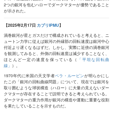
2つの銀河を包むハローでダークマターが優勢であること
が示された。
【2025年2月17日
カブリIPMU
】
渦巻銀河が星とガスだけで構成されていると考えると、ニ
ュートン力学に従えば銀河の外縁部の回転速度は銀河中心
付近より遅くなるはずだ。しかし、実際に近傍の渦巻銀河
を観測してみると、外側の回転速度は減少することなく、
ほとんど一定の速度を保っている（
「平坦な回転曲
線」
）。
1970年代に米国の天文学者
ベラ・ルービン
が明らかにし
たこの「銀河の回転曲線問題」について、現在では銀河を
取り囲むような球状構造（ハロー）に大量の見えないダー
クマターが存在することで説明できると考えられている。
ダークマターの重力作用が銀河の構造や運動に重要な役割
を果たしていることを示すものだ。