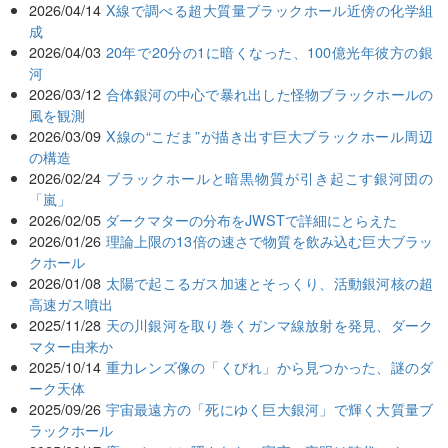
2026/04/14
X線で調べる超大質量ブラックホール近傍の化学組
成
2026/04/03
20年で20分の1に暗くなった、100億光年彼方の銀
河
2026/03/12
合体銀河の中心で暴れ出した怪物ブラックホールの
風を観測
2026/03/09
X線の“こだま”が描き出す巨大ブラックホール周辺
の構造
2026/02/24
ブラックホールと暗黒物質が引き起こす銀河団の
「嵐」
2026/02/05
ダークマターの分布をJWSTで詳細にとらえた
2026/01/26
理論上限の13倍の速さで物質を飲み込む巨大ブラッ
クホール
2026/01/08
太陽で起こるガス加速とそっくり、活動銀河核の超
高速ガス噴出
2025/11/28
天の川銀河を取り巻くガンマ線放射を発見、ダーク
マター由来か
2025/10/14
重力レンズ像の「くびれ」から見つかった、謎のダ
ーク天体
2025/09/26
宇宙最遠方の「死にゆく巨大銀河」で輝く大質量ブ
ラックホール