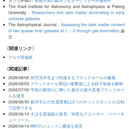
カブリIPMU：
初期宇宙の銀河でもダークマターが優勢か
The Kavli Institute for Astronomy and Astrophysics at Peking
University：
Researchers find dark matter dominating in early
universe galaxies
The Astrophysical Journal：
Assessing the dark matter content
of two quasar host galaxies at z ∼ 6 through gas kinematics
論
文
〈関連リンク〉
アルマ望遠鏡
関連記事
2026/08/05
30万光年先まで到達するブラックホールの爆風
2026/08/03
ブラックホール周辺の衝撃波による粒子加速を解明
2026/07/09
宇宙の夜明けに輝いた最古の超大質量ブラックホー
ルを発見
2026/06/30
銀河中心の光度変動は2つのホットスポットの公転
で説明できる
2026/06/10
すばる望遠鏡が発見、特異なクエーサー「バーベキ
ューソース」
2026/04/14
M87のジェットに横波を発見