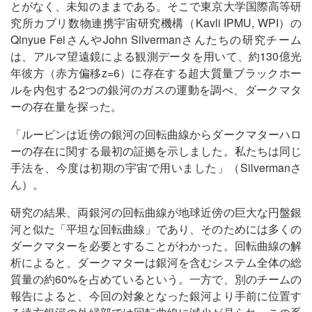
とがなく、未知のままである。そこで東京大学国際高等研
究所カブリ数物連携宇宙研究機構（Kavli IPMU, WPI）の
Qinyue FeiさんやJohn Silvermanさんたちの研究チーム
は、アルマ望遠鏡による観測データを用いて、約130億光
年彼方（赤方偏移z=6）に存在する超大質量ブラックホー
ルを内包する2つの銀河のガスの運動を調べ、ダークマタ
ーの存在量を探った。
「ルービンは近傍の銀河の回転曲線からダークマターハロ
ーの存在に関する最初の証拠を示しました。私たちは同じ
手法を、今度は初期の宇宙で用いました」（Silvermanさ
ん）。
研究の結果、両銀河の回転曲線が地球近傍の巨大な円盤銀
河と似た「平坦な回転曲線」であり、そのためには多くの
ダークマターを必要とすることがわかった。回転曲線の解
析によると、ダークマターは銀河を含むシステム全体の総
質量の約60%を占めているという。一方で、別のチームの
報告によると、今回の対象となった銀河より手前に位置す