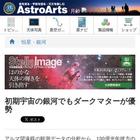
月齢
トピックス
天体写真
星空ガイド
星ナビ
製品情報
ショップ
ト
恒星・銀河
ッ
プ
初期宇宙の銀河でもダークマターが優
勢
アルマ望遠鏡の観測データの分析から、130億光年彼方の