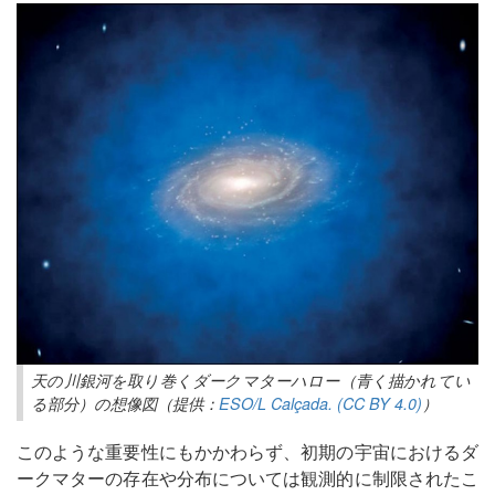
天の川銀河を取り巻くダークマターハロー（青く描かれてい
る部分）の想像図（提供：
ESO/L Calçada. (CC BY 4.0)
）
このような重要性にもかかわらず、初期の宇宙におけるダ
ークマターの存在や分布については観測的に制限されたこ