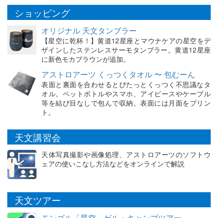
ショッピング
オリジナル 天文タンブラー
【星空に乾杯！】黄道12星座とマウナケアの星空をデ
ザインしたステンレスサーモタンブラー。黄道12星座
に新色モカブラウンが追加。
アストロアーツ くっつくタオル 〜 包むーん
表面と裏面を合わせるとぴたっとくっつく不思議なタ
オル。ペットボトルやスマホ、アイピースやケーブル
等を結び目なしで包んで収納。表面には月面をプリン
ト。
天文講習会
天体写真撮影や画像処理、アストロアーツのソフトウ
ェアの使いこなし方法などをオンラインで解説
天文ツアー
モンゴル「星空」ゲル・キャンプツアー