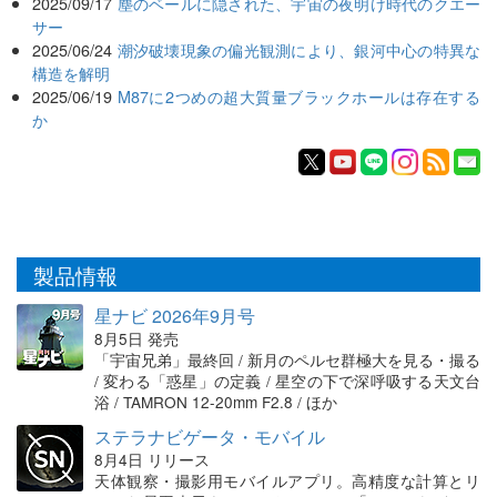
2025/09/17
塵のベールに隠された、宇宙の夜明け時代のクエー
サー
2025/06/24
潮汐破壊現象の偏光観測により、銀河中心の特異な
構造を解明
2025/06/19
M87に2つめの超大質量ブラックホールは存在する
か
製品情報
星ナビ 2026年9月号
8月5日 発売
「宇宙兄弟」最終回 / 新月のペルセ群極大を見る・撮る
/ 変わる「惑星」の定義 / 星空の下で深呼吸する天文台
浴 / TAMRON 12-20mm F2.8 / ほか
ステラナビゲータ・モバイル
8月4日 リリース
天体観察・撮影用モバイルアプリ。高精度な計算とリ