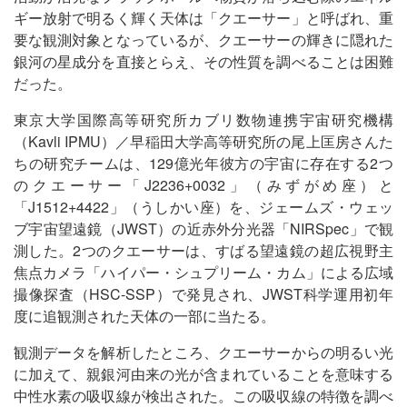
ギー放射で明るく輝く天体は「クエーサー」と呼ばれ、重
要な観測対象となっているが、クエーサーの輝きに隠れた
銀河の星成分を直接とらえ、その性質を調べることは困難
だった。
東京大学国際高等研究所カブリ数物連携宇宙研究機構
（Kavli IPMU）／早稲田大学高等研究所の尾上匡房さんた
ちの研究チームは、129億光年彼方の宇宙に存在する2つ
のクエーサー「J2236+0032」（みずがめ座）と
「J1512+4422」（うしかい座）を、ジェームズ・ウェッ
ブ宇宙望遠鏡（JWST）の近赤外分光器「NIRSpec」で観
測した。2つのクエーサーは、すばる望遠鏡の超広視野主
焦点カメラ「ハイパー・シュプリーム・カム」による広域
撮像探査（HSC-SSP）で発見され、JWST科学運用初年
度に追観測された天体の一部に当たる。
観測データを解析したところ、クエーサーからの明るい光
に加えて、親銀河由来の光が含まれていることを意味する
中性水素の吸収線が検出された。この吸収線の特徴を調べ