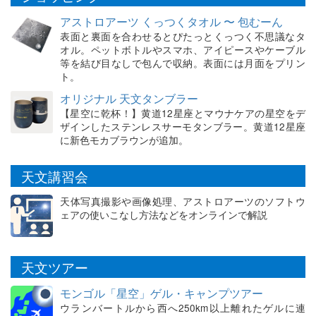
アストロアーツ くっつくタオル 〜 包むーん
表面と裏面を合わせるとぴたっとくっつく不思議なタ
オル。ペットボトルやスマホ、アイピースやケーブル
等を結び目なしで包んで収納。表面には月面をプリン
ト。
オリジナル 天文タンブラー
【星空に乾杯！】黄道12星座とマウナケアの星空をデ
ザインしたステンレスサーモタンブラー。黄道12星座
に新色モカブラウンが追加。
天文講習会
天体写真撮影や画像処理、アストロアーツのソフトウ
ェアの使いこなし方法などをオンラインで解説
天文ツアー
モンゴル「星空」ゲル・キャンプツアー
ウランバートルから西へ250km以上離れたゲルに連