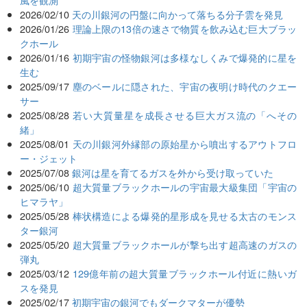
2026/02/10
天の川銀河の円盤に向かって落ちる分子雲を発見
2026/01/26
理論上限の13倍の速さで物質を飲み込む巨大ブラッ
クホール
2026/01/16
初期宇宙の怪物銀河は多様なしくみで爆発的に星を
生む
2025/09/17
塵のベールに隠された、宇宙の夜明け時代のクエー
サー
2025/08/28
若い大質量星を成長させる巨大ガス流の「へその
緒」
2025/08/01
天の川銀河外縁部の原始星から噴出するアウトフロ
ー・ジェット
2025/07/08
銀河は星を育てるガスを外から受け取っていた
2025/06/10
超大質量ブラックホールの宇宙最大級集団「宇宙の
ヒマラヤ」
2025/05/28
棒状構造による爆発的星形成を見せる太古のモンス
ター銀河
2025/05/20
超大質量ブラックホールが撃ち出す超高速のガスの
弾丸
2025/03/12
129億年前の超大質量ブラックホール付近に熱いガ
スを発見
2025/02/17
初期宇宙の銀河でもダークマターが優勢