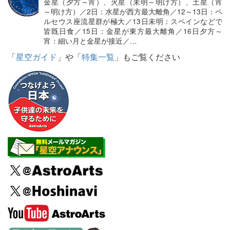
金星（夕方～宵）、火星（未明～明け方）、土星（宵
～明け方）／2日：水星が西方最大離角／12～13日：ペ
ルセウス座流星群が極大／13日未明：スペインなどで
皆既日食／15日：金星が東方最大離角／16日夕方～
宵：細い月と金星が接近／…
「
星空ガイド
」や「
特集一覧
」もご覧ください