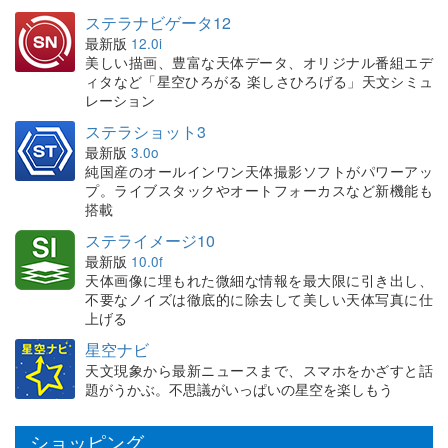
ステラナビゲータ12
最新版
12.0i
美しい描画、豊富な天体データ、オリジナル番組エデ
ィタなど「星空ひろがる 楽しさひろげる」天文シミュ
レーション
ステラショット3
最新版
3.0o
純国産のオールインワン天体撮影ソフトがパワーアッ
プ。ライブスタックやオートフォーカスなど新機能も
搭載
ステライメージ10
最新版
10.0f
天体画像に埋もれた微細な情報を最大限に引き出し、
不要なノイズは徹底的に除去して美しい天体写真に仕
上げる
星空ナビ
天文現象から最新ニュースまで、スマホをかざすと話
題がうかぶ。不思議がいっぱいの星空を楽しもう
ショッピング