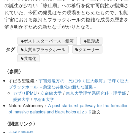
の誕生が少ない「静止期」への移行を促す可能性が指摘さ
れていた。今回の発見はその現場をとらえたもので、初期
宇宙における銀河とブラックホールの複雑な成長の歴史を
解き明かすための新たな手がかりとなる。
ポストスターバースト銀河
星形成
タグ
大質量ブラックホール
クエーサー
共進化
〈参照〉
すばる望遠鏡：
宇宙最遠方の「死にゆく巨大銀河」で輝く巨大
ブラックホール －急速な共進化の新たな証拠－
カブリIPMU
/
立命館大学
/
東京大学理学系研究科・理学部
/
愛媛大学
/
早稲田大学
Nature Astronomy：
A post-starburst pathway for the formation
of massive galaxies and black holes at z > 6
論文
〈関連リンク〉
すばる望遠鏡