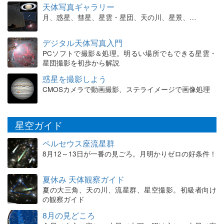
天体写真ギャラリー
月、惑星、彗星、星雲・星団、天の川、星景、…
デジタル天体写真入門
PCソフトで撮影＆処理。明るい場所でもできる星雲・
星団撮影を初歩から解説
惑星を撮影しよう
CMOSカメラで動画撮影、ステライメージで画像処理
星空ガイド
ペルセウス座流星群
8月12～13日が一番の見ごろ。月明かりゼロの好条件！
夏休み 天体観察ガイド
夏の大三角、天の川、流星群、星空撮影。初級者向け
の観察ガイド
8月の見どころ