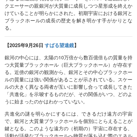
クエーサーの親銀河が大質量に成長しつつ星形成を終えか
けていることが明らかにされた。初期宇宙における銀河と
ブラックホールの成長の歴史を解き明かす手がかりとな
る。
【2025年9月26日
すばる望遠鏡
】
銀河の中心には、太陽の10万倍から数百億倍もの質量を持
つ大質量ブラックホール（巨大ブラックホール）が存在す
る。近傍の銀河の観測から、銀河とその中心ブラックホー
ルの質量には強い関係があることが示されている。スケー
ルの大きく異なる両者が互いに影響し合って成長してきた
「共進化」を示唆するものだが、その関係がいつ、どのよ
うに始まったのかはわかっていない。
共進化の謎を明らかにするには、できるだけ遠方の宇宙
で、銀河と大質量ブラックホールを個別にとらえることが
鍵となる。このような遠方の（初期の）宇宙に存在する、
活動が活発なブラックホールへ物質が落ち込む際のエネル