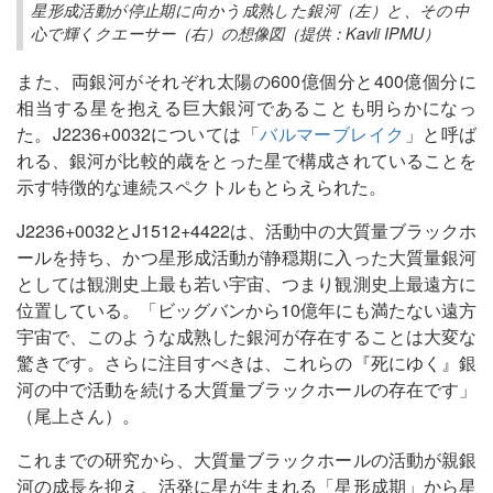
星形成活動が停止期に向かう成熟した銀河（左）と、その中
心で輝くクエーサー（右）の想像図（提供：Kavli IPMU）
また、両銀河がそれぞれ太陽の600億個分と400億個分に
相当する星を抱える巨大銀河であることも明らかになっ
た。J2236+0032については「
バルマーブレイク
」と呼ば
れる、銀河が比較的歳をとった星で構成されていることを
示す特徴的な連続スペクトルもとらえられた。
J2236+0032とJ1512+4422は、活動中の大質量ブラックホ
ールを持ち、かつ星形成活動が静穏期に入った大質量銀河
としては観測史上最も若い宇宙、つまり観測史上最遠方に
位置している。「ビッグバンから10億年にも満たない遠方
宇宙で、このような成熟した銀河が存在することは大変な
驚きです。さらに注目すべきは、これらの『死にゆく』銀
河の中で活動を続ける大質量ブラックホールの存在です」
（尾上さん）。
これまでの研究から、大質量ブラックホールの活動が親銀
河の成長を抑え、活発に星が生まれる「星形成期」から星