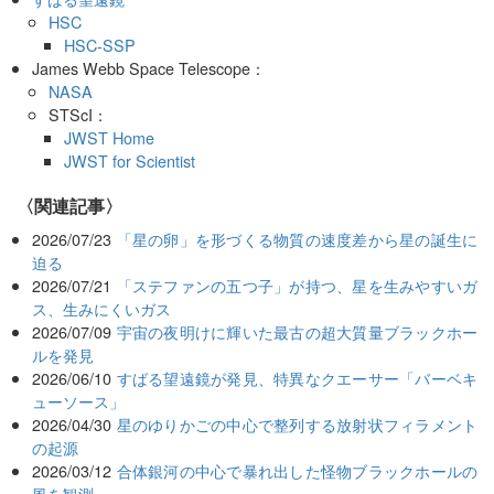
HSC
HSC-SSP
James Webb Space Telescope：
NASA
STScI：
JWST Home
JWST for Scientist
関連記事
2026/07/23
「星の卵」を形づくる物質の速度差から星の誕生に
迫る
2026/07/21
「ステファンの五つ子」が持つ、星を生みやすいガ
ス、生みにくいガス
2026/07/09
宇宙の夜明けに輝いた最古の超大質量ブラックホー
ルを発見
2026/06/10
すばる望遠鏡が発見、特異なクエーサー「バーベキ
ューソース」
2026/04/30
星のゆりかごの中心で整列する放射状フィラメント
の起源
2026/03/12
合体銀河の中心で暴れ出した怪物ブラックホールの
風を観測