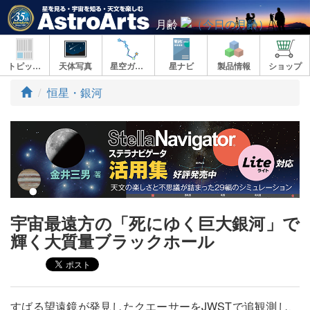
月齢
トピックス
天体写真
星空ガイド
星ナビ
製品情報
ショップ
ト
恒星・銀河
ッ
プ
宇宙最遠方の「死にゆく巨大銀河」で
輝く大質量ブラックホール
すばる望遠鏡が発見したクエーサーをJWSTで追観測し、