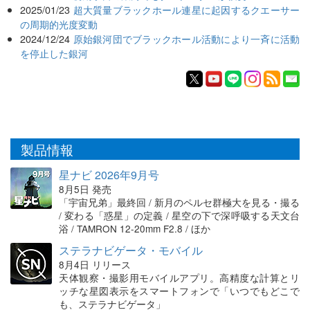
2025/01/23
超大質量ブラックホール連星に起因するクエーサー
の周期的光度変動
2024/12/24
原始銀河団でブラックホール活動により一斉に活動
を停止した銀河
製品情報
星ナビ 2026年9月号
8月5日 発売
「宇宙兄弟」最終回 / 新月のペルセ群極大を見る・撮る
/ 変わる「惑星」の定義 / 星空の下で深呼吸する天文台
浴 / TAMRON 12-20mm F2.8 / ほか
ステラナビゲータ・モバイル
8月4日 リリース
天体観察・撮影用モバイルアプリ。高精度な計算とリ
ッチな星図表示をスマートフォンで「いつでもどこで
も、ステラナビゲータ」