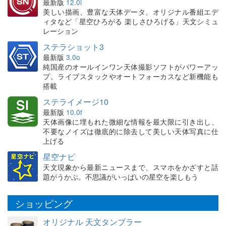
最新版
12.0i
美しい描画、豊富な天体データ、オリジナル番組エデ
ィタなど「星空ひろがる 楽しさひろげる」天文シミュ
レーション
ステラショット3
最新版
3.0o
純国産のオールインワン天体撮影ソフトがパワーアッ
プ。ライブスタックやオートフォーカスなど新機能も
搭載
ステライメージ10
最新版
10.0f
天体画像に埋もれた微細な情報を最大限に引き出し、
不要なノイズは徹底的に除去して美しい天体写真に仕
上げる
星空ナビ
天文現象から最新ニュースまで、スマホをかざすと話
題がうかぶ。不思議がいっぱいの星空を楽しもう
ショッピング
オリジナル 天文タンブラー