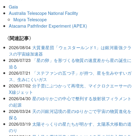
Gaia
Australia Telescope National Facility
Mopra Telescope
Atacama Pathfinder Experiment (APEX)
関連記事
2026/08/04
大質量星団「ウェスタールンド1」は銀河最強クラ
スの宇宙線加速器
2026/07/23
「星の卵」を形づくる物質の速度差から星の誕生に
迫る
2026/07/21
「ステファンの五つ子」が持つ、星を生みやすいガ
ス、生みにくいガス
2026/07/02
分子雲にぶつかって再増光、マイクロクエーサーの
X線ジェット
2026/04/30
星のゆりかごの中心で整列する放射状フィラメント
の起源
2026/03/24
天の川銀河辺境の星のゆりかごで宇宙の物質進化を
探る
2026/03/19
太陽そっくりの星たちが明かす、太陽系大移動の道
のり