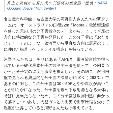
真上と真横から見た天の川銀河の想像図（提供：
NASA
Goddard Space Flight Center
）
名古屋市科学館／名古屋大学の河野樹人さんたちの研究チ
ームは、オーストラリアの口径22m「Mopra」電波望遠鏡
を使った天の川の分子雲観測のデータから、じょうぎ座の
方向に特徴的な分子雲を発見した。この分子雲は「おたま
じゃくし」のような、銀河面から垂直な方向に尻尾のよう
に伸びた構造（ヘッドテイル構造）を持っている。
河野さんたちは、チリにある「APEX」電波望遠鏡で得ら
れている一酸化炭素分子の観測データを使って、今回見つ
かった分子雲の温度と密度を推定した。その結果、銀河円
盤で見られる典型的な分子雲の温度が約10K（-263℃）で
あるのに対し、この分子雲は30～50Kとやや温度が高いこ
とが明らかになった。分子雲を暖める放射源となる天体は
そばに見当たらないため、この分子雲は銀河円盤に向かっ
て落下しつつあり、円盤ガスとの衝突で衝撃圧縮を受けて
温度が上昇していると河野さんたちは考えている。