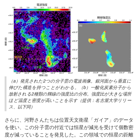
（a）発見された2つの分子雲の電波画像。銀河面から垂直に
伸びた構造を持つことがわかる。（b）一酸化炭素分子から
放射される2種類の輝線の強度比の分布。強度比が大きな場所
ほど温度と密度が高いことを示す（提供：名古屋大学リリー
ス、以下同）
さらに、河野さんたちは位置天文衛星「ガイア」のデータ
を使い、この分子雲の付近では恒星が減光を受けて個数密
度が減っていることを発見した。この領域での恒星の距離