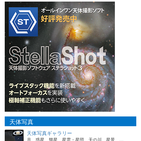
天体写真
天体写真ギャラリー
月、惑星、彗星、星雲・星団、天の川、星景、…