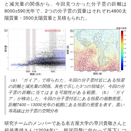
と減光量の関係から、今回見つかった分子雲の距離は
8000±590光年で、2つの分子雲の質量はそれぞれ4800太
陽質量・3500太陽質量と見積もられた。
（a）「ガイア」で得られた、今回の分子雲付近にある恒星
の距離と減光量の関係。灰色で示した3つの領域が、今回の分
子雲の距離に当てはまる可能性がある範囲。（b）「ガイ
ア」が検出した、今回の分子雲付近にある恒星の個数密度。
距離7400～13000光年の範囲にある恒星の密度を表す。黒い
等高線は分子雲の空間分布
研究チームのメンバーである名古屋大学の早川貴敬さんと
福井康雄さんは2024年に、銀河円盤に向かって落下しつ