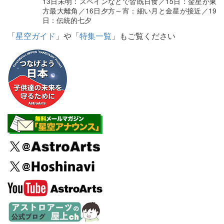
13日未明：スペインなどで皆既日食／15日：金星が東
方最大離角／16日夕方～宵：細い月と金星が接近／19
日：伝統的七夕
「
星空ガイド
」や「
特集一覧
」もご覧ください