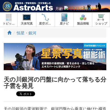
月齢
トピックス
天体写真
星空ガイド
星ナビ
製品情報
ショップ
ト
恒星・銀河
ッ
プ
天の川銀河の円盤に向かって落ちる分
子雲を発見
天の川銀河の電波観測で、銀河円盤から垂直に伸びた構造