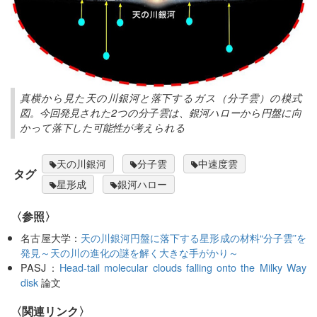
真横から見た天の川銀河と落下するガス（分子雲）の模式
図。今回発見された2つの分子雲は、銀河ハローから円盤に向
かって落下した可能性が考えられる
天の川銀河
分子雲
中速度雲
タグ
星形成
銀河ハロー
〈参照〉
名古屋大学：
天の川銀河円盤に落下する星形成の材料“分子雲”を
発見～天の川の進化の謎を解く大きな手がかり～
PASJ：
Head-tail molecular clouds falling onto the Milky Way
disk
論文
〈関連リンク〉