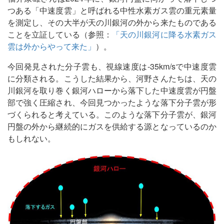
つある「中速度雲」と呼ばれる中性水素ガス雲の重元素量
を測定し、その大半が天の川銀河の外から来たものである
ことを立証している（参照：
「天の川銀河に降る水素ガス
雲は外からやって来た」
）。
今回発見された分子雲も、視線速度は-35km/sで中速度雲
に分類される。こうした結果から、河野さんたちは、天の
川銀河を取り巻く銀河ハローから落下した中速度雲が円盤
部で強く圧縮され、今回見つかったような落下分子雲が形
づくられると考えている。このような落下分子雲が、銀河
円盤の外から継続的にガスを供給する源となっているのか
もしれない。