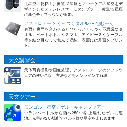
【星空に乾杯！】黄道12星座とマウナケアの星空をデ
ザインしたステンレスサーモタンブラー。黄道12星座
に新色モカブラウンが追加。
アストロアーツ くっつくタオル 〜 包むーん
表面と裏面を合わせるとぴたっとくっつく不思議なタ
オル。ペットボトルやスマホ、アイピースやケーブル
等を結び目なしで包んで収納。表面には月面をプリン
ト。
天文講習会
天体写真撮影や画像処理、アストロアーツのソフトウ
ェアの使いこなし方法などをオンラインで解説
天文ツアー
モンゴル「星空」ゲル・キャンプツアー
ウランバートルから西へ250km以上離れたゲルに連
泊。光害のない場所でペルセ群や星空を楽しめます