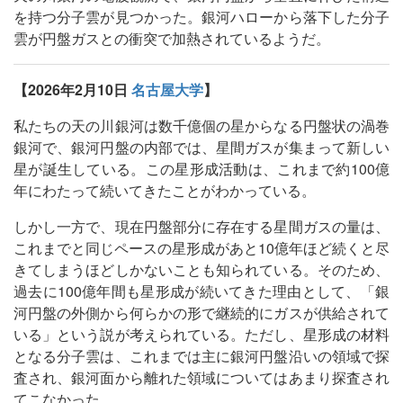
を持つ分子雲が見つかった。銀河ハローから落下した分子
雲が円盤ガスとの衝突で加熱されているようだ。
【2026年2月10日
名古屋大学
】
私たちの天の川銀河は数千億個の星からなる円盤状の渦巻
銀河で、銀河円盤の内部では、星間ガスが集まって新しい
星が誕生している。この星形成活動は、これまで約100億
年にわたって続いてきたことがわかっている。
しかし一方で、現在円盤部分に存在する星間ガスの量は、
これまでと同じペースの星形成があと10億年ほど続くと尽
きてしまうほどしかないことも知られている。そのため、
過去に100億年間も星形成が続いてきた理由として、「銀
河円盤の外側から何らかの形で継続的にガスが供給されて
いる」という説が考えられている。ただし、星形成の材料
となる分子雲は、これまでは主に銀河円盤沿いの領域で探
査され、銀河面から離れた領域についてはあまり探査され
てこなかった。