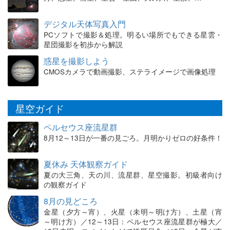
デジタル天体写真入門
PCソフトで撮影＆処理。明るい場所でもできる星雲・
星団撮影を初歩から解説
惑星を撮影しよう
CMOSカメラで動画撮影、ステライメージで画像処理
星空ガイド
ペルセウス座流星群
8月12～13日が一番の見ごろ。月明かりゼロの好条件！
夏休み 天体観察ガイド
夏の大三角、天の川、流星群、星空撮影。初級者向け
の観察ガイド
8月の見どころ
金星（夕方～宵）、火星（未明～明け方）、土星（宵
～明け方）／12～13日：ペルセウス座流星群が極大／