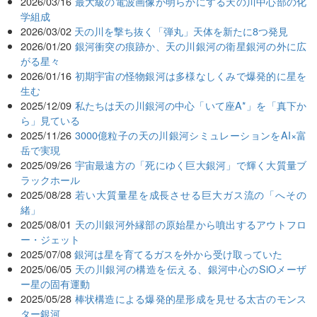
2026/03/16
最大級の電波画像が明らかにする天の川中心部の化
学組成
2026/03/02
天の川を撃ち抜く「弾丸」天体を新たに8つ発見
2026/01/20
銀河衝突の痕跡か、天の川銀河の衛星銀河の外に広
がる星々
2026/01/16
初期宇宙の怪物銀河は多様なしくみで爆発的に星を
生む
2025/12/09
私たちは天の川銀河の中心「いて座A*」を「真下か
ら」見ている
2025/11/26
3000億粒子の天の川銀河シミュレーションをAI×富
岳で実現
2025/09/26
宇宙最遠方の「死にゆく巨大銀河」で輝く大質量ブ
ラックホール
2025/08/28
若い大質量星を成長させる巨大ガス流の「へその
緒」
2025/08/01
天の川銀河外縁部の原始星から噴出するアウトフロ
ー・ジェット
2025/07/08
銀河は星を育てるガスを外から受け取っていた
2025/06/05
天の川銀河の構造を伝える、銀河中心のSiOメーザ
ー星の固有運動
2025/05/28
棒状構造による爆発的星形成を見せる太古のモンス
ター銀河