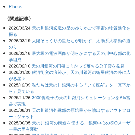
Planck
関連記事
2026/03/24
天の川銀河辺境の星のゆりかごで宇宙の物質進化を
探る
2026/03/19
太陽そっくりの星たちが明かす、太陽系大移動の道
のり
2026/03/16
最大級の電波画像が明らかにする天の川中心部の化
学組成
2026/02/10
天の川銀河の円盤に向かって落ちる分子雲を発見
2026/01/20
銀河衝突の痕跡か、天の川銀河の衛星銀河の外に広
がる星々
2025/12/09
私たちは天の川銀河の中心「いて座A*」を「真下か
ら」見ている
2025/11/26
3000億粒子の天の川銀河シミュレーションをAI×富
岳で実現
2025/08/01
天の川銀河外縁部の原始星から噴出するアウトフロ
ー・ジェット
2025/06/05
天の川銀河の構造を伝える、銀河中心のSiOメーザ
ー星の固有運動