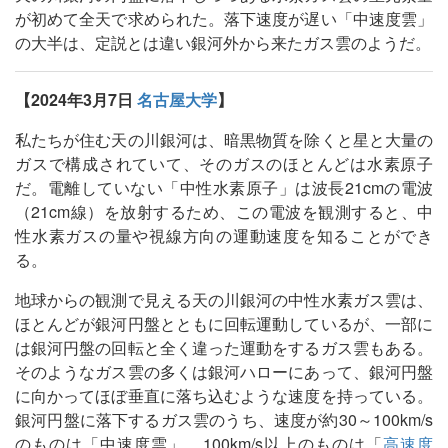
が初めて全天で求められた。落下速度が遅い「中速度雲」
の大半は、定説とは違い銀河外から来たガス雲のようだ。
【2024年3月7日
名古屋大学
】
私たちが住む天の川銀河は、暗黒物質を除くと星と大量の
ガスで構成されていて、そのガスのほとんどは水素原子
だ。電離していない「中性水素原子」は波長21cmの電波
（21cm線）を放射するため、この電波を観測すると、中
性水素ガスの量や視線方向の運動速度を知ることができ
る。
地球からの観測で見える天の川銀河の中性水素ガス雲は、
ほとんどが銀河円盤とともに回転運動しているが、一部に
は銀河円盤の回転と全く違った運動をするガス雲もある。
そのようなガス雲の多くは銀河ハローにあって、銀河円盤
に向かってほぼ垂直に落ち込むような速度を持っている。
銀河円盤に落下するガス雲のうち、速度が約30～100km/s
のものは「中速度雲」、100km/s以上のものは「
高速度