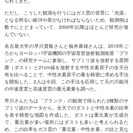
られてきた。
ただし、こうした観測を行うにはガス雲の背景に「光源」
となる明るい銀河や星がなければならないため、観測例は
数十にとどまっていて、2000年以降はほとんど研究が進
んでいない。
名古屋大学の早川貴敬さんと福井康雄さんは、2015年ご
ろからヨーロッパ宇宙機関の宇宙背景放射観測衛星「プラ
ンク」の研究チームに参加し、サブミリ波を放射する星間
塵（ダスト）と21cm線を放射する中性水素原子の全天分
布を比べることで、中性水素原子の量を精密に求める手法
を開拓した。2人は今回、この手法を応用して天の川銀河
の中速度雲と高速度雲の重元素量を調べた。
早川さんたちは「プランク」の観測で得られた2種類のサ
ブミリ波のデータから、全天でのダストと中性水素の比率
を表す精密な地図を作成した。ダストは重元素が主成分
で、重元素が多い場所にはダストも多いと考えられるた
め、この比率をガス雲の「重元素：中性水素」の比と見な