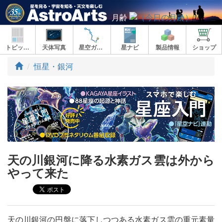
月齢
トピックス
天体写真
星空ガイド
星ナビ
製品情報
ショップ
ト
恒星・銀河
ッ
プ
天の川銀河に降る水素ガス雲は外から
やって来た
天の川銀河の円盤に落下しつつある水素ガス雲の重元素量