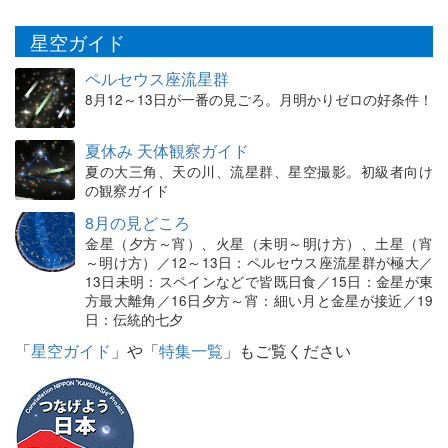
星空ガイド
ペルセウス座流星群
8月12～13日が一番の見ごろ。月明かりゼロの好条件！
夏休み 天体観察ガイド
夏の大三角、天の川、流星群、星空撮影。初級者向け
の観察ガイド
8月の見どころ
金星（夕方～宵）、火星（未明～明け方）、土星（宵
～明け方）／12～13日：ペルセウス座流星群が極大／
13日未明：スペインなどで皆既日食／15日：金星が東
方最大離角／16日夕方～宵：細い月と金星が接近／19
日：伝統的七夕
「
星空ガイド
」や「
特集一覧
」もご覧ください