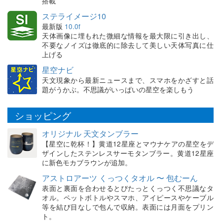
搭載
ステライメージ10
最新版
10.0f
天体画像に埋もれた微細な情報を最大限に引き出し、
不要なノイズは徹底的に除去して美しい天体写真に仕
上げる
星空ナビ
天文現象から最新ニュースまで、スマホをかざすと話
題がうかぶ。不思議がいっぱいの星空を楽しもう
ショッピング
オリジナル 天文タンブラー
【星空に乾杯！】黄道12星座とマウナケアの星空をデ
ザインしたステンレスサーモタンブラー。黄道12星座
に新色モカブラウンが追加。
アストロアーツ くっつくタオル 〜 包むーん
表面と裏面を合わせるとぴたっとくっつく不思議なタ
オル。ペットボトルやスマホ、アイピースやケーブル
等を結び目なしで包んで収納。表面には月面をプリン
ト。