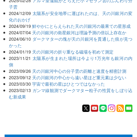
2025/02/28
アルマ望遠鏡がとらえた小マゼラン雲のふんわり分
子雲
2024/12/09
太陽系が安全地帯に運ばれたのは、天の川銀河の変
化のおかげ
2024/09/19
鮮やかにとらえられた天の川銀河の最果ての星形成
2024/07/04
天の川銀河の衛星銀河は理論予測の倍以上存在か
2024/06/10
ダークマターの塊が天の川銀河を貫通した痕が見つ
かった
2024/01/19
天の川銀河の折り重なる磁場を初めて測定
2023/11/21
太陽系が生まれた場所は今より1万光年も銀河の内
側
2023/09/26
天の川銀河中心の分子雲の距離と速度を精密計測
2023/09/12
天の川銀河の中心から遠い星ほど重元素は少ない
2023/03/30
宇宙で最初の星はひとつではなかった
2023/02/13
ガンマ線観測でダークマター粒子の性質をしぼり込
む新成果