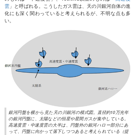
雲
」と呼ばれる。こうしたガス雲は、天の川銀河自体の進
化にも深く関わっていると考えられるが、不明な点も多
い。
銀河円盤を横から見た天の川銀河の模式図。直径約10万光年
の銀河円盤に、太陽などの恒星や星間ガスが集中している。
高速度雲・中速度雲の大半は、円盤外の銀河ハロー部分にあ
って、円盤に向かって落下しつつあると考えられている（提