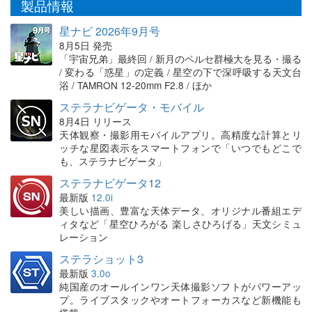
製品情報
星ナビ 2026年9月号
8月5日 発売
「宇宙兄弟」最終回 / 新月のペルセ群極大を見る・撮る
/ 変わる「惑星」の定義 / 星空の下で深呼吸する天文台
浴 / TAMRON 12-20mm F2.8 / ほか
ステラナビゲータ・モバイル
8月4日 リリース
天体観察・撮影用モバイルアプリ。高精度な計算とリ
ッチな星図表示をスマートフォンで「いつでもどこで
も、ステラナビゲータ」
ステラナビゲータ12
最新版
12.0i
美しい描画、豊富な天体データ、オリジナル番組エデ
ィタなど「星空ひろがる 楽しさひろげる」天文シミュ
レーション
ステラショット3
最新版
3.0o
純国産のオールインワン天体撮影ソフトがパワーアッ
プ。ライブスタックやオートフォーカスなど新機能も