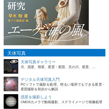
天体写真
天体写真ギャラリー
月、惑星、彗星、星雲・星団、天の川、星景、…
デジタル天体写真入門
PCソフトで撮影＆処理。明るい場所でもできる星雲・
星団撮影を初歩から解説
惑星を撮影しよう
CMOSカメラで動画撮影、ステライメージで画像処理