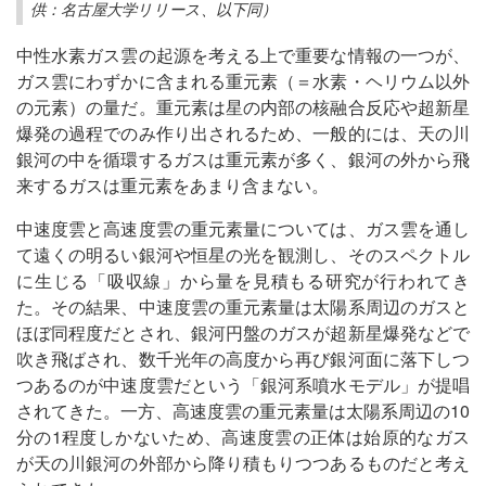
供：名古屋大学リリース、以下同）
中性水素ガス雲の起源を考える上で重要な情報の一つが、
ガス雲にわずかに含まれる重元素（＝水素・ヘリウム以外
の元素）の量だ。重元素は星の内部の核融合反応や超新星
爆発の過程でのみ作り出されるため、一般的には、天の川
銀河の中を循環するガスは重元素が多く、銀河の外から飛
来するガスは重元素をあまり含まない。
中速度雲と高速度雲の重元素量については、ガス雲を通し
て遠くの明るい銀河や恒星の光を観測し、そのスペクトル
に生じる「吸収線」から量を見積もる研究が行われてき
た。その結果、中速度雲の重元素量は太陽系周辺のガスと
ほぼ同程度だとされ、銀河円盤のガスが超新星爆発などで
吹き飛ばされ、数千光年の高度から再び銀河面に落下しつ
つあるのが中速度雲だという「銀河系噴水モデル」が提唱
されてきた。一方、高速度雲の重元素量は太陽系周辺の10
分の1程度しかないため、高速度雲の正体は始原的なガス
が天の川銀河の外部から降り積もりつつあるものだと考え