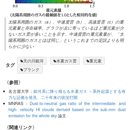
太陽系周囲のガス（a）、中速度雲（b）、高速度雲（c）の重
元素量と存在確率。グラフが左に寄っているほど重元素が少
ないガス雲が多いことを示す。中速度雲の重元素量が、「太
陽系周囲のガスとほぼ同じ」というこれまでの定説よりも明
らかに少ない
天の川銀河
水素ガス雲
重元素
タグ
プランク
〈参照〉
名古屋大学：
銀河系に降り積もる水素ガス ～系外起源とする有
力な証拠を発見、二十年来の状況打開
MNRAS：
Dust-to-neutral gas ratio of the intermediate- and
high- velocity HI clouds derived based on the sub-mm dust
emission for the whole sky
論文
〈関連リンク〉