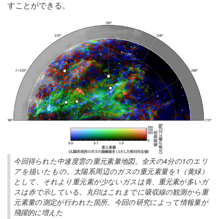
すことができる。
今回得られた中速度雲の重元素量地図。全天の4分の1のエリ
アを描いたもの。太陽系周辺のガスの重元素量を1（黄緑）
として、それより重元素が少ないガスは青、重元素が多いガ
スは赤で示している。丸印はこれまでに吸収線の観測から重
元素量の測定が行われた箇所。今回の研究によって情報量が
飛躍的に増えた