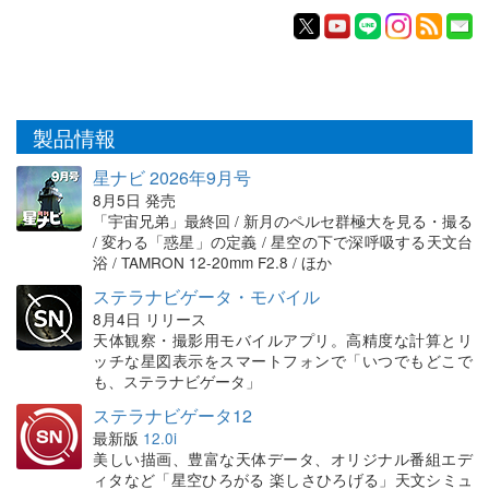
製品情報
星ナビ 2026年9月号
8月5日 発売
「宇宙兄弟」最終回 / 新月のペルセ群極大を見る・撮る
/ 変わる「惑星」の定義 / 星空の下で深呼吸する天文台
浴 / TAMRON 12-20mm F2.8 / ほか
ステラナビゲータ・モバイル
8月4日 リリース
天体観察・撮影用モバイルアプリ。高精度な計算とリ
ッチな星図表示をスマートフォンで「いつでもどこで
も、ステラナビゲータ」
ステラナビゲータ12
最新版
12.0i
美しい描画、豊富な天体データ、オリジナル番組エデ
ィタなど「星空ひろがる 楽しさひろげる」天文シミュ