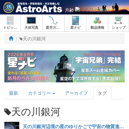
月齢
トピックス
天体写真
星空ガイド
星ナビ
製品情報
ショップ
ト
天の川銀河
ッ
プ
AstroArts
最新
カテゴリー
アーカイブ
タグ
Topics
天の川銀河
天の川銀河辺境の星のゆりかごで宇宙の物質進化を探る