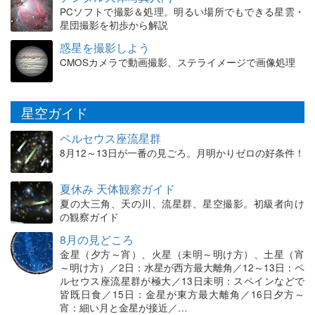
PCソフトで撮影＆処理。明るい場所でもできる星雲・
星団撮影を初歩から解説
惑星を撮影しよう
CMOSカメラで動画撮影、ステライメージで画像処理
星空ガイド
ペルセウス座流星群
8月12～13日が一番の見ごろ。月明かりゼロの好条件！
夏休み 天体観察ガイド
夏の大三角、天の川、流星群、星空撮影。初級者向け
の観察ガイド
8月の見どころ
金星（夕方～宵）、火星（未明～明け方）、土星（宵
～明け方）／2日：水星が西方最大離角／12～13日：ペ
ルセウス座流星群が極大／13日未明：スペインなどで
皆既日食／15日：金星が東方最大離角／16日夕方～
宵：細い月と金星が接近／…