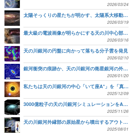
2026/03/24
太陽そっくりの星たちが明かす、太陽系大移動の道のり
2026/03/19
最大級の電波画像が明らかにする天の川中心部の化学組成
2026/03/16
天の川銀河の円盤に向かって落ちる分子雲を発見
2026/02/10
銀河衝突の痕跡か、天の川銀河の衛星銀河の外に広がる星々
2026/01/20
私たちは天の川銀河の中心「いて座A*」を「真下から」見ている
2025/12/09
3000億粒子の天の川銀河シミュレーションをAI×富岳で実現
2025/11/26
天の川銀河外縁部の原始星から噴出するアウトフロー・ジェット
2025/08/01