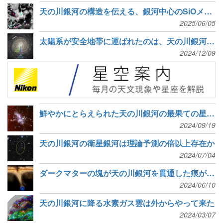
天の川銀河の構造を伝える、銀河中心のSiOメーザー星の固有運動
2025/06/05
太陽系が安全地帯に運ばれたのは、天の川銀河の変化のおかげ
2024/12/09
鮮やかにとらえられた天の川銀河の最果ての星形成
2024/09/19
天の川銀河の衛星銀河は理論予測の倍以上存在か
2024/07/04
ダークマターの塊が天の川銀河を貫通した痕が見つかった
2024/06/10
天の川銀河に降る水素ガス雲は外からやって来た
2024/03/07