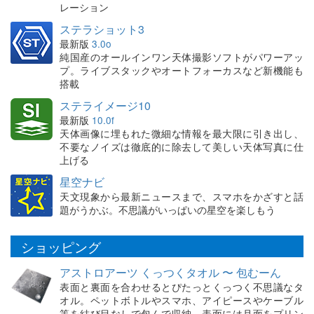
レーション
ステラショット3
最新版
3.0o
純国産のオールインワン天体撮影ソフトがパワーアッ
プ。ライブスタックやオートフォーカスなど新機能も
搭載
ステライメージ10
最新版
10.0f
天体画像に埋もれた微細な情報を最大限に引き出し、
不要なノイズは徹底的に除去して美しい天体写真に仕
上げる
星空ナビ
天文現象から最新ニュースまで、スマホをかざすと話
題がうかぶ。不思議がいっぱいの星空を楽しもう
ショッピング
アストロアーツ くっつくタオル 〜 包むーん
表面と裏面を合わせるとぴたっとくっつく不思議なタ
オル。ペットボトルやスマホ、アイピースやケーブル
等を結び目なしで包んで収納。表面には月面をプリン