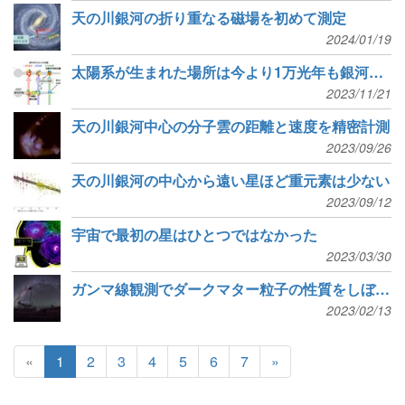
天の川銀河の折り重なる磁場を初めて測定
2024/01/19
太陽系が生まれた場所は今より1万光年も銀河の内側
2023/11/21
天の川銀河中心の分子雲の距離と速度を精密計測
2023/09/26
天の川銀河の中心から遠い星ほど重元素は少ない
2023/09/12
宇宙で最初の星はひとつではなかった
2023/03/30
ガンマ線観測でダークマター粒子の性質をしぼり込む新成果
2023/02/13
«
1
2
3
4
5
6
7
»