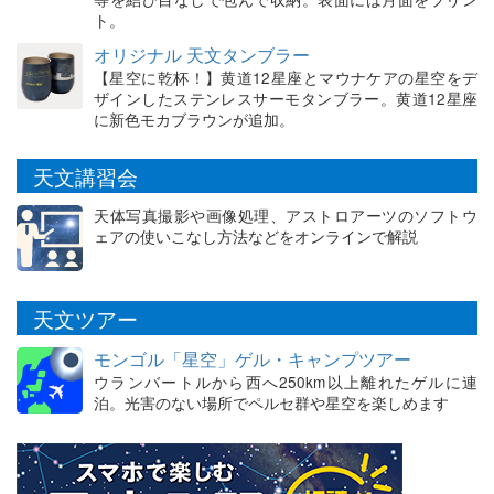
ト。
オリジナル 天文タンブラー
【星空に乾杯！】黄道12星座とマウナケアの星空をデ
ザインしたステンレスサーモタンブラー。黄道12星座
に新色モカブラウンが追加。
天文講習会
天体写真撮影や画像処理、アストロアーツのソフトウ
ェアの使いこなし方法などをオンラインで解説
天文ツアー
モンゴル「星空」ゲル・キャンプツアー
ウランバートルから西へ250km以上離れたゲルに連
泊。光害のない場所でペルセ群や星空を楽しめます