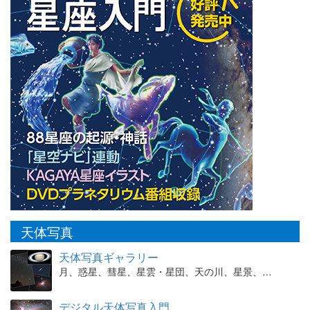
天体写真
天体写真ギャラリー
月、惑星、彗星、星雲・星団、天の川、星景、…
デジタル天体写真入門