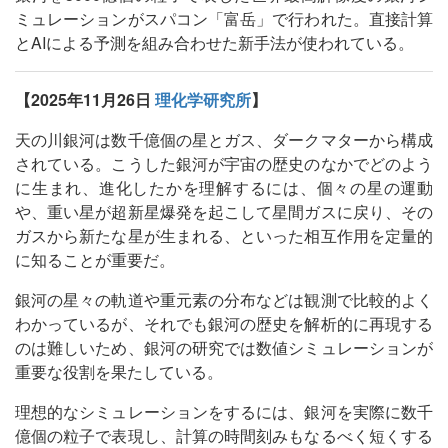
ミュレーションがスパコン「富岳」で行われた。直接計算
とAIによる予測を組み合わせた新手法が使われている。
【2025年11月26日
理化学研究所
】
天の川銀河は数千億個の星とガス、ダークマターから構成
されている。こうした銀河が宇宙の歴史のなかでどのよう
に生まれ、進化したかを理解するには、個々の星の運動
や、重い星が超新星爆発を起こして星間ガスに戻り、その
ガスから新たな星が生まれる、といった相互作用を定量的
に知ることが重要だ。
銀河の星々の軌道や重元素の分布などは観測で比較的よく
わかっているが、それでも銀河の歴史を解析的に再現する
のは難しいため、銀河の研究では数値シミュレーションが
重要な役割を果たしている。
理想的なシミュレーションをするには、銀河を実際に数千
億個の粒子で表現し、計算の時間刻みもなるべく短くする