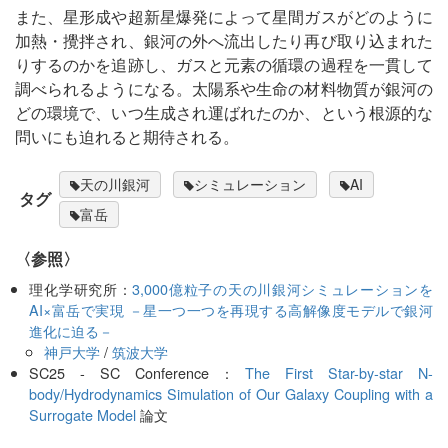
また、星形成や超新星爆発によって星間ガスがどのように
加熱・攪拌され、銀河の外へ流出したり再び取り込まれた
りするのかを追跡し、ガスと元素の循環の過程を一貫して
調べられるようになる。太陽系や生命の材料物質が銀河の
どの環境で、いつ生成され運ばれたのか、という根源的な
問いにも迫れると期待される。
天の川銀河
シミュレーション
AI
タグ
富岳
〈参照〉
理化学研究所：
3,000億粒子の天の川銀河シミュレーションを
AI×富岳で実現 －星一つ一つを再現する高解像度モデルで銀河
進化に迫る－
神戸大学
/
筑波大学
SC25 - SC Conference：
The First Star-by-star N-
body/Hydrodynamics Simulation of Our Galaxy Coupling with a
Surrogate Model
論文