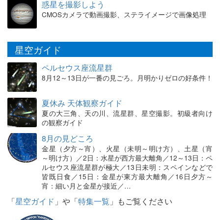
惑星を撮影しよう
CMOSカメラで動画撮影、ステライメージで画像処理
星空ガイド
ペルセウス座流星群
8月12～13日が一番の見ごろ。月明かりゼロの好条件！
夏休み 天体観察ガイド
夏の大三角、天の川、流星群、星空撮影。初級者向け
の観察ガイド
8月の見どころ
金星（夕方～宵）、火星（未明～明け方）、土星（宵
～明け方）／2日：水星が西方最大離角／12～13日：ペ
ルセウス座流星群が極大／13日未明：スペインなどで
皆既日食／15日：金星が東方最大離角／16日夕方～
宵：細い月と金星が接近／…
「
星空ガイド
」や「
特集一覧
」もご覧ください