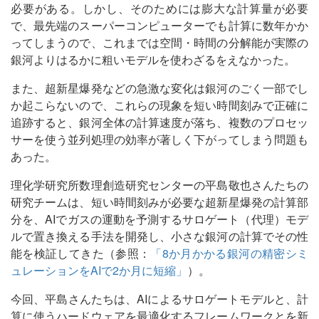
必要がある。しかし、そのためには膨大な計算量が必要
で、最先端のスーパーコンピューターでも計算に数年かか
ってしまうので、これまでは空間・時間の分解能が実際の
銀河よりはるかに粗いモデルを使わざるをえなかった。
また、超新星爆発などの急激な変化は銀河のごく一部でし
か起こらないので、これらの現象を短い時間刻みで正確に
追跡すると、銀河全体の計算速度が落ち、複数のプロセッ
サーを使う並列処理の効率が著しく下がってしまう問題も
あった。
理化学研究所数理創造研究センターの平島敬也さんたちの
研究チームは、短い時間刻みが必要な超新星爆発の計算部
分を、AIでガスの運動を予測するサロゲート（代理）モデ
ルで置き換える手法を開発し、小さな銀河の計算でその性
能を検証してきた（参照：
「8か月かかる銀河の精密シミ
ュレーションをAIで2か月に短縮」
）。
今回、平島さんたちは、AIによるサロゲートモデルと、計
算に使うハードウェアを最適化するフレームワークとを新