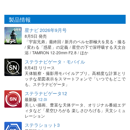
製品情報
星ナビ 2026年9月号
8月5日 発売
「宇宙兄弟」最終回 / 新月のペルセ群極大を見る・撮る
/ 変わる「惑星」の定義 / 星空の下で深呼吸する天文台
浴 / TAMRON 12-20mm F2.8 / ほか
ステラナビゲータ・モバイル
8月4日 リリース
天体観察・撮影用モバイルアプリ。高精度な計算とリ
ッチな星図表示をスマートフォンで「いつでもどこで
も、ステラナビゲータ」
ステラナビゲータ12
最新版
12.0i
美しい描画、豊富な天体データ、オリジナル番組エデ
ィタなど「星空ひろがる 楽しさひろげる」天文シミュ
レーション
ステラショット3