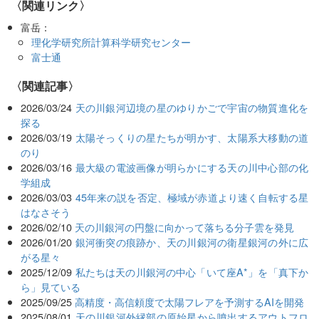
〈関連リンク〉
富岳：
理化学研究所計算科学研究センター
富士通
関連記事
2026/03/24
天の川銀河辺境の星のゆりかごで宇宙の物質進化を
探る
2026/03/19
太陽そっくりの星たちが明かす、太陽系大移動の道
のり
2026/03/16
最大級の電波画像が明らかにする天の川中心部の化
学組成
2026/03/03
45年来の説を否定、極域が赤道より速く自転する星
はなさそう
2026/02/10
天の川銀河の円盤に向かって落ちる分子雲を発見
2026/01/20
銀河衝突の痕跡か、天の川銀河の衛星銀河の外に広
がる星々
2025/12/09
私たちは天の川銀河の中心「いて座A*」を「真下か
ら」見ている
2025/09/25
高精度・高信頼度で太陽フレアを予測するAIを開発
2025/08/01
天の川銀河外縁部の原始星から噴出するアウトフロ