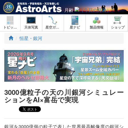
月齢
トピックス
天体写真
星空ガイド
星ナビ
製品情報
ショップ
ト
恒星・銀河
ッ
プ
3000億粒子の天の川銀河シミュレー
ションをAI×富岳で実現
銀河を3000億個の粒子で表した世界最高解像度の銀河シ