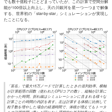
でも数十億粒子にとどまっていたが、この計算で空間分解
能が100倍以上向上し、天の川銀河を星一つ一つまで解像
する、世界初の「star-by-star」シミュレーションが実現し
たことになる。
「富岳」で最大15万ノードで計算したときの並列効率。横軸
が計算処理の回数（使われたCPUコアの数）、縦軸が計算に
かかった時間。折れ線はシミュレーションに含まれる様々な
計算ごとの時間の内訳を表す。左は計算する体積に比例して
粒子数を増やした場合の経過時間で、体積が増えてもトータ
ルの計算時間（青）が同じなら理想的な並列効率になってい