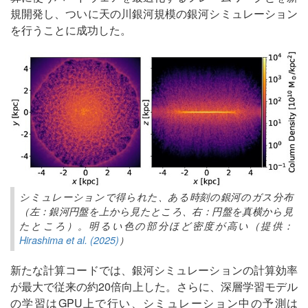
規開発し、ついに天の川銀河規模の銀河シミュレーション
を行うことに成功した。
シミュレーションで得られた、ある時刻の銀河のガス分布
（左：銀河円盤を上から見たところ、右：円盤を真横から見
たところ）。明るい色の部分ほど密度が高い（提供：
Hirashima et al. (2025)
）
新たな計算コードでは、銀河シミュレーションの計算効率
が最大で従来の約20倍向上した。さらに、深層学習モデル
の学習はGPU上で行い、シミュレーション中の予測は