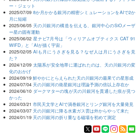
ー・ジェット
2025/07/09
8か月かかる銀河の精密シミュレーションをAIで2か
月に短縮
2025/06/05
天の川銀河の構造を伝える、銀河中心のSiOメーザ
ー星の固有運動
2025/06/02
星ナビ7月号は「ウィリアムオプティクス CAT 91
WIFD」と「AIが描く宇宙」
2025/02/05
AIも月にうさぎを見る？なぜ人は月にうさぎを見
た？
2024/12/09
太陽系が安全地帯に運ばれたのは、天の川銀河の変
化のおかげ
2024/09/19
鮮やかにとらえられた天の川銀河の最果ての星形成
2024/07/04
天の川銀河の衛星銀河は理論予測の倍以上存在か
2024/06/10
ダークマターの塊が天の川銀河を貫通した痕が見つ
かった
2024/03/21
市民天文学とAIで渦巻銀河とリング銀河を大量発見
2024/03/07
天の川銀河に降る水素ガス雲は外からやって来た
2024/01/19
天の川銀河の折り重なる磁場を初めて測定