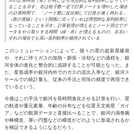
ることを示す。右は粒子数一定で計算ノードを増やした場合
の計算時間で、「ノード数に反比例して計算が速く終わる」
（黒の実線）という関係に沿っていれば理想的な並列効率に
なっていることを示す。計算処理が増えるとノード同士でデ
ータをやり取りする時間（緑・赤）が増えるものの、左右い
ずれの場合でも高い並列効率が維持されている
このシミュレーションによって、個々の星の超新星爆発
や、それに伴うガスの加熱・膨張・冷却などの過程を、銀
河全体の進化と整合的に追跡することが可能となった。ま
た、星形成率や銀河内外でのガスの流出入率など、銀河ス
ケールでの統計量も、従来の手法と同等の精度で再現でき
ているという。
今後はこの手法で銀河を長時間進化させる計算を行い、星
の軌道や重元素量、年齢の分布などを位置天文衛星「ガイ
ア」などの観測データと直接比べることで、銀河の渦巻腕
や棒構造、厚い円盤などの構造がどのように形成されるか
を検証できるようになるだろう。