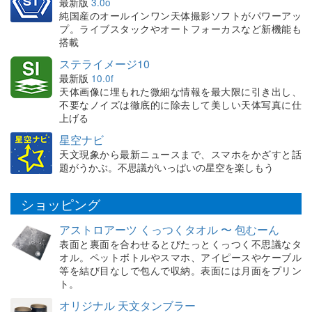
最新版
3.0o
純国産のオールインワン天体撮影ソフトがパワーアッ
プ。ライブスタックやオートフォーカスなど新機能も
搭載
ステライメージ10
最新版
10.0f
天体画像に埋もれた微細な情報を最大限に引き出し、
不要なノイズは徹底的に除去して美しい天体写真に仕
上げる
星空ナビ
天文現象から最新ニュースまで、スマホをかざすと話
題がうかぶ。不思議がいっぱいの星空を楽しもう
ショッピング
アストロアーツ くっつくタオル 〜 包むーん
表面と裏面を合わせるとぴたっとくっつく不思議なタ
オル。ペットボトルやスマホ、アイピースやケーブル
等を結び目なしで包んで収納。表面には月面をプリン
ト。
オリジナル 天文タンブラー