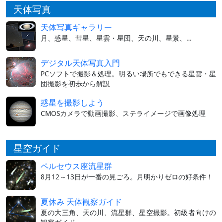
天体写真
天体写真ギャラリー
月、惑星、彗星、星雲・星団、天の川、星景、…
デジタル天体写真入門
PCソフトで撮影＆処理。明るい場所でもできる星雲・星
団撮影を初歩から解説
惑星を撮影しよう
CMOSカメラで動画撮影、ステライメージで画像処理
星空ガイド
ペルセウス座流星群
8月12～13日が一番の見ごろ。月明かりゼロの好条件！
夏休み 天体観察ガイド
夏の大三角、天の川、流星群、星空撮影。初級者向けの