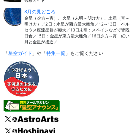
観察ガイド
8月の見どころ
金星（夕方～宵）、火星（未明～明け方）、土星（宵～
明け方）／2日：水星が西方最大離角／12～13日：ペル
セウス座流星群が極大／13日未明：スペインなどで皆既
日食／15日：金星が東方最大離角／16日夕方～宵：細い
月と金星が接近／…
「
星空ガイド
」や「
特集一覧
」もご覧ください