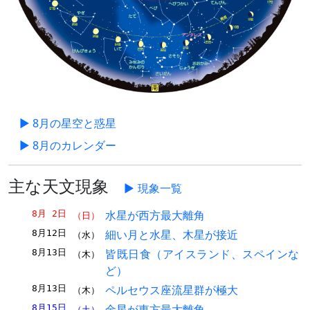
▶ 8月の星空と惑星
▶ 8月のカレンダー
主な天文現象
現象一覧
水星が西方最大離角
8月 2日
（日）
細い月と水星、木星が接近
8月12日
（水）
皆既日食（アイスランド、スペインな
8月13日
（木）
ど）
ペルセウス座流星群が極大
8月13日
（木）
金星が東方最大離角
8月15日
（土）