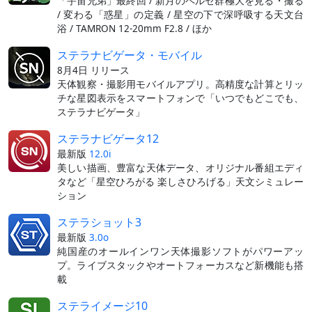
「宇宙兄弟」最終回 / 新月のペルセ群極大を見る・撮る
/ 変わる「惑星」の定義 / 星空の下で深呼吸する天文台
浴 / TAMRON 12-20mm F2.8 / ほか
ステラナビゲータ・モバイル
8月4日 リリース
天体観察・撮影用モバイルアプリ。高精度な計算とリッ
チな星図表示をスマートフォンで「いつでもどこでも、
ステラナビゲータ」
ステラナビゲータ12
最新版
12.0i
美しい描画、豊富な天体データ、オリジナル番組エディ
タなど「星空ひろがる 楽しさひろげる」天文シミュレー
ション
ステラショット3
最新版
3.0o
純国産のオールインワン天体撮影ソフトがパワーアッ
プ。ライブスタックやオートフォーカスなど新機能も搭
載
ステライメージ10