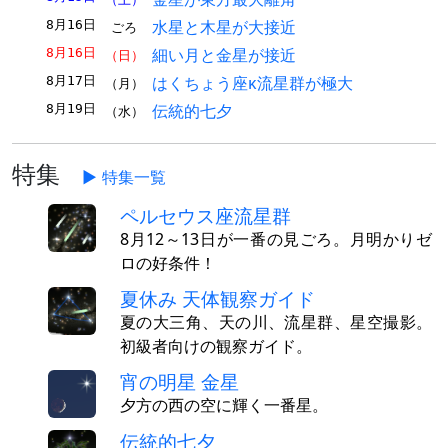
水星と木星が大接近
8月16日
ごろ
細い月と金星が接近
8月16日
（日）
はくちょう座κ流星群が極大
8月17日
（月）
伝統的七夕
8月19日
（水）
特集
特集一覧
ペルセウス座流星群
8月12～13日が一番の見ごろ。月明かりゼ
ロの好条件！
夏休み 天体観察ガイド
夏の大三角、天の川、流星群、星空撮影。
初級者向けの観察ガイド。
宵の明星 金星
夕方の西の空に輝く一番星。
伝統的七夕