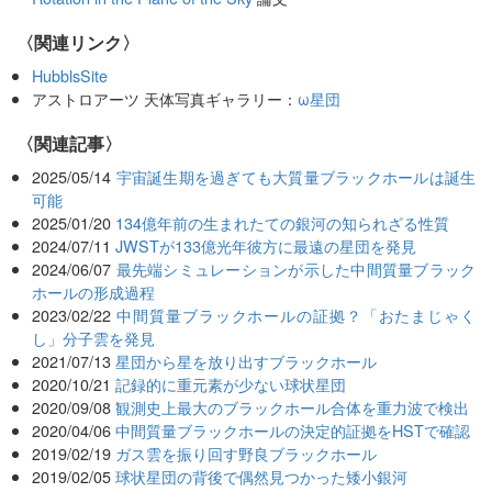
〈関連リンク〉
HubblsSite
アストロアーツ 天体写真ギャラリー：
ω星団
関連記事
2025/05/14
宇宙誕生期を過ぎても大質量ブラックホールは誕生
可能
2025/01/20
134億年前の生まれたての銀河の知られざる性質
2024/07/11
JWSTが133億光年彼方に最遠の星団を発見
2024/06/07
最先端シミュレーションが示した中間質量ブラック
ホールの形成過程
2023/02/22
中間質量ブラックホールの証拠？「おたまじゃく
し」分子雲を発見
2021/07/13
星団から星を放り出すブラックホール
2020/10/21
記録的に重元素が少ない球状星団
2020/09/08
観測史上最大のブラックホール合体を重力波で検出
2020/04/06
中間質量ブラックホールの決定的証拠をHSTで確認
2019/02/19
ガス雲を振り回す野良ブラックホール
2019/02/05
球状星団の背後で偶然見つかった矮小銀河