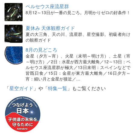
ペルセウス座流星群
8月12～13日が一番の見ごろ。月明かりゼロの好条件！
夏休み 天体観察ガイド
夏の大三角、天の川、流星群、星空撮影。初級者向け
の観察ガイド
8月の見どころ
金星（夕方～宵）、火星（未明～明け方）、土星（宵
～明け方）／2日：水星が西方最大離角／12～13日：ペ
ルセウス座流星群が極大／13日未明：スペインなどで
皆既日食／15日：金星が東方最大離角／16日夕方～
宵：細い月と金星が接近／…
「
星空ガイド
」や「
特集一覧
」もご覧ください