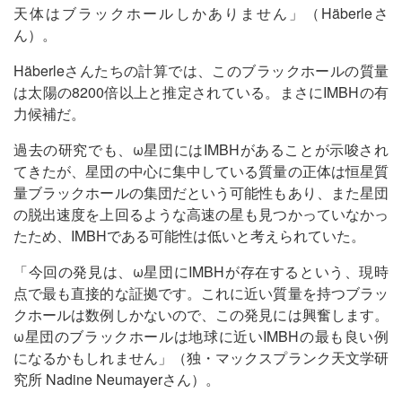
天体はブラックホールしかありません」（Häberleさ
ん）。
Häberleさんたちの計算では、このブラックホールの質量
は太陽の8200倍以上と推定されている。まさにIMBHの有
力候補だ。
過去の研究でも、ω星団にはIMBHがあることが示唆され
てきたが、星団の中心に集中している質量の正体は恒星質
量ブラックホールの集団だという可能性もあり、また星団
の脱出速度を上回るような高速の星も見つかっていなかっ
たため、IMBHである可能性は低いと考えられていた。
「今回の発見は、ω星団にIMBHが存在するという、現時
点で最も直接的な証拠です。これに近い質量を持つブラッ
クホールは数例しかないので、この発見には興奮します。
ω星団のブラックホールは地球に近いIMBHの最も良い例
になるかもしれません」（独・マックスプランク天文学研
究所 Nadine Neumayerさん）。