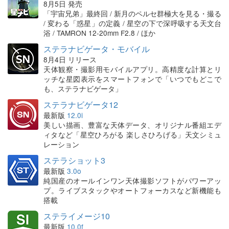
8月5日 発売
「宇宙兄弟」最終回 / 新月のペルセ群極大を見る・撮る
/ 変わる「惑星」の定義 / 星空の下で深呼吸する天文台
浴 / TAMRON 12-20mm F2.8 / ほか
ステラナビゲータ・モバイル
8月4日 リリース
天体観察・撮影用モバイルアプリ。高精度な計算とリ
ッチな星図表示をスマートフォンで「いつでもどこで
も、ステラナビゲータ」
ステラナビゲータ12
最新版
12.0i
美しい描画、豊富な天体データ、オリジナル番組エデ
ィタなど「星空ひろがる 楽しさひろげる」天文シミュ
レーション
ステラショット3
最新版
3.0o
純国産のオールインワン天体撮影ソフトがパワーアッ
プ。ライブスタックやオートフォーカスなど新機能も
搭載
ステライメージ10
最新版
10.0f