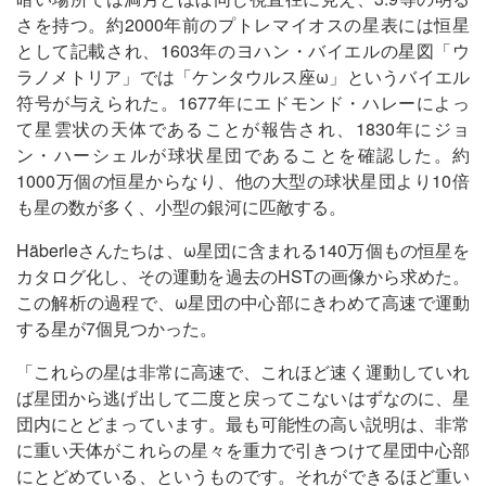
さを持つ。約2000年前のプトレマイオスの星表には恒星
として記載され、1603年のヨハン・バイエルの星図「ウ
ラノメトリア」では「ケンタウルス座ω」というバイエル
符号が与えられた。1677年にエドモンド・ハレーによっ
て星雲状の天体であることが報告され、1830年にジョ
ン・ハーシェルが球状星団であることを確認した。約
1000万個の恒星からなり、他の大型の球状星団より10倍
も星の数が多く、小型の銀河に匹敵する。
Häberleさんたちは、ω星団に含まれる140万個もの恒星を
カタログ化し、その運動を過去のHSTの画像から求めた。
この解析の過程で、ω星団の中心部にきわめて高速で運動
する星が7個見つかった。
「これらの星は非常に高速で、これほど速く運動していれ
ば星団から逃げ出して二度と戻ってこないはずなのに、星
団内にとどまっています。最も可能性の高い説明は、非常
に重い天体がこれらの星々を重力で引きつけて星団中心部
にとどめている、というものです。それができるほど重い