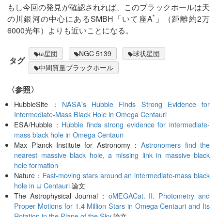
もし今回の発見が確認されれば、このブラックホールは天
*
の川銀河の中心にあるSMBH「いて座A
」（距離約2万
6000光年）よりも近いことになる。
ω星団
NGC 5139
球状星団
タグ
中間質量ブラックホール
〈参照〉
HubbleSite：
NASA's Hubble Finds Strong Evidence for
Intermediate-Mass Black Hole in Omega Centauri
ESA/Hubble：
Hubble finds strong evidence for intermediate-
mass black hole in Omega Centauri
Max Planck Institute for Astronomy：
Astronomers find the
nearest massive black hole, a missing link in massive black
hole formation
Nature：
Fast-moving stars around an intermediate-mass black
hole in ω Centauri
論文
The Astrophysical Journal：
oMEGACat. II. Photometry and
Proper Motions for 1.4 Million Stars in Omega Centauri and Its
Rotation in the Plane of the Sky
論文