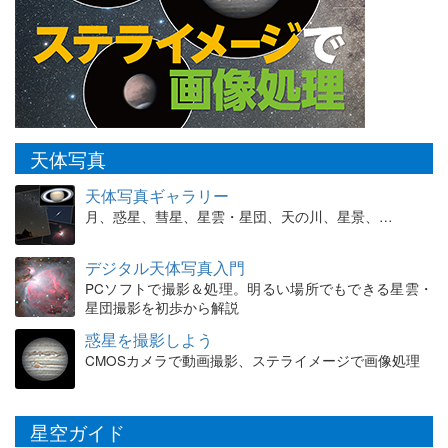
天体写真
天体写真ギャラリー
月、惑星、彗星、星雲・星団、天の川、星景、…
デジタル天体写真入門
PCソフトで撮影＆処理。明るい場所でもできる星雲・
星団撮影を初歩から解説
惑星を撮影しよう
CMOSカメラで動画撮影、ステライメージで画像処理
星空ガイド