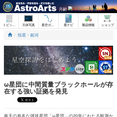
月齢
トピックス
天体写真
星空ガイド
星ナビ
製品情報
ショップ
ト
恒星・銀河
ッ
プ
ω星団に中間質量ブラックホールが存
在する強い証拠を発見
南天の有名な球状星団「ω星団」の20年にわたる観測か