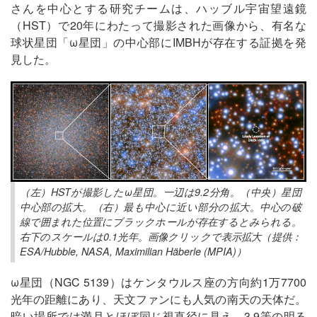
さんを中心とする研究チームは、ハッブル宇宙望遠鏡
（HST）で20年にわたって撮影された画像から、有名な
球状星団「ω星団」の中心部にIMBHが存在する証拠を発
見した。
（左）HSTが撮影したω星団。一辺は9.2分角。（中央）星団
中心部の拡大。（右）最も中心に近い部分の拡大。中心の破
線で囲まれた位置にブラックホールが存在するとみられる。
右下のスケールは0.1光年。画像クリックで表示拡大（提供：
ESA/Hubble, NASA, Maximilian Häberle (MPIA)）
ω星団（NGC 5139）はケンタウルス座の方向約1万7700
光年の距離にあり、天文ファンにも人気の南天の天体だ。
暗い場所では満月とほぼ同じ視直径に見え、3.9等の明る