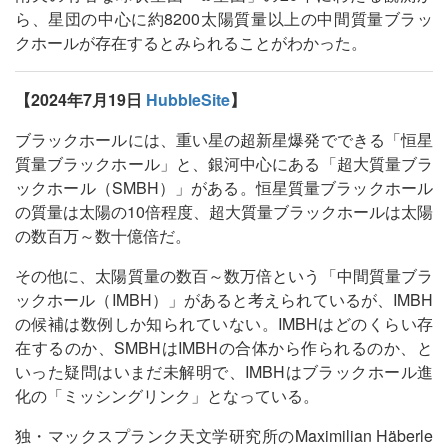
ら、星団の中心に約8200太陽質量以上の中間質量ブラッ
クホールが存在するとみられることがわかった。
【2024年7月19日
HubbleSite
】
ブラックホールには、重い星の超新星爆発でできる「恒星
質量ブラックホール」と、銀河中心にある「超大質量ブラ
ックホール（SMBH）」がある。恒星質量ブラックホール
の質量は太陽の10倍程度、超大質量ブラックホールは太陽
の数百万～数十億倍だ。
その他に、太陽質量の数百～数万倍という「中間質量ブラ
ックホール（IMBH）」があると考えられているが、IMBH
の候補は数例しか知られていない。IMBHはどのくらい存
在するのか、SMBHはIMBHの合体から作られるのか、と
いった疑問はいまだ未解明で、IMBHはブラックホール進
化の「ミッシングリンク」となっている。
独・マックスプランク天文学研究所のMaximilian Häberle