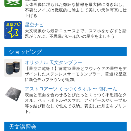
天体画像に埋もれた微細な情報を最大限に引き出し、
不要なノイズは徹底的に除去して美しい天体写真に仕
上げる
星空ナビ
天文現象から最新ニュースまで、スマホをかざすと話
題がうかぶ。不思議がいっぱいの星空を楽しもう
ショッピング
オリジナル 天文タンブラー
【星空に乾杯！】黄道12星座とマウナケアの星空をデ
ザインしたステンレスサーモタンブラー。黄道12星座
に新色モカブラウンが追加。
アストロアーツ くっつくタオル 〜 包むーん
表面と裏面を合わせるとぴたっとくっつく不思議なタ
オル。ペットボトルやスマホ、アイピースやケーブル
等を結び目なしで包んで収納。表面には月面をプリン
ト。
天文講習会