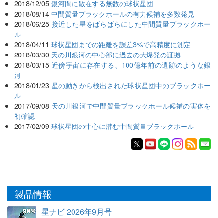
2018/12/05
銀河間に散在する無数の球状星団
2018/08/14
中間質量ブラックホールの有力候補を多数発見
2018/06/25
接近した星をばらばらにした中間質量ブラックホー
ル
2018/04/11
球状星団までの距離を誤差3%で高精度に測定
2018/03/30
天の川銀河の中心部に過去の大爆発の証拠
2018/03/15
近傍宇宙に存在する、100億年前の遺跡のような銀
河
2018/01/23
星の動きから検出された球状星団中のブラックホー
ル
2017/09/08
天の川銀河で中間質量ブラックホール候補の実体を
初確認
2017/02/09
球状星団の中心に潜む中間質量ブラックホール
製品情報
星ナビ 2026年9月号