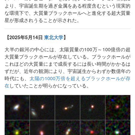
より、宇宙誕生期を過ぎ金属をある程度含むという現実的
な環境下で、大質量ブラックホールへと進化する超大質量
星が形成されうることが示された。
【2025年5月14日
東北大学
】
大半の銀河の中心には、太陽質量の100万～100億倍の超
大質量ブラックホールが存在している。ブラックホールが
これほどの大質量にまで成長するには長い時間がかかるは
ずだが、近年の観測により、宇宙誕生からわずか数億年の
時代にも、
太陽の1000万倍を超えるブラックホールが存
在
していたことが明らかになっている。