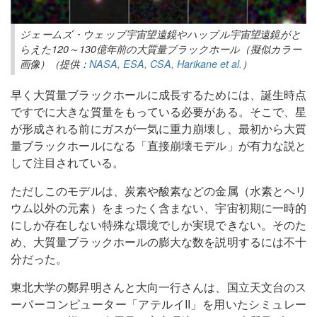
ジェームズ・ウェッブ宇宙望遠鏡やハッブル宇宙望遠鏡がと
らえた120～130億年前の大質量ブラックホール（擬似カラー
画像）（提供：
NASA, ESA, CSA, Harikane et al.
）
早く大質量ブラックホールに成長するためには、誕生時点
ですでに大きな質量をもっている必要がある。そこで、星
が形成される前にガスが一気に重力崩壊し、最初から大質
量ブラックホールになる「直接崩壊モデル」が有力な説と
して注目されている。
ただしこのモデルは、炭素や酸素などの金属（水素とヘリ
ウム以外の元素）をまったく含まない、宇宙初期に一時的
にしか存在しない特殊な環境でしか実現できない。そのた
め、大質量ブラックホールの膨大な数を説明するには不十
分だった。
東北大学の鄭昇明さんと大向一行さんは、国立天文台のス
ーパーコンピューター「アテルイII」を用いたシミュレー