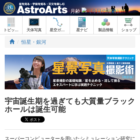
月齢
トピックス
天体写真
星空ガイド
星ナビ
製品情報
ショップ
ト
恒星・銀河
ッ
プ
宇宙誕生期を過ぎても大質量ブラック
ホールは誕生可能
スーパーコンピューターを用いたシミュレーション研究に