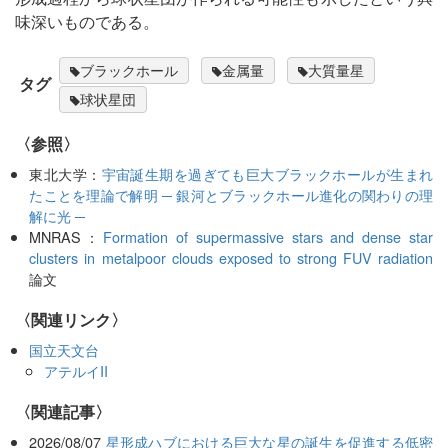
味深いものである。
ブラックホール
金属量
大質量星
タグ
球状星団
〈参照〉
東北大学：
宇宙誕生期を過ぎても巨大ブラックホールが生まれ
たことを理論で解明 ─ 銀河とブラックホール進化の関わりの理
解に光 ─
MNRAS：
Formation of supermassive stars and dense star
clusters in metalpoor clouds exposed to strong FUV radiation
論文
〈関連リンク〉
国立天文台
アテルイII
関連記事
2026/08/07
星形成ハブにおける巨大な星の誕生を促進する低密