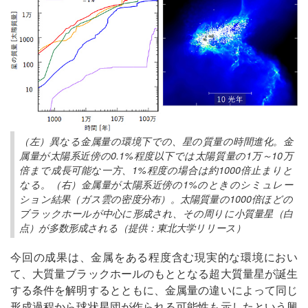
（左）異なる金属量の環境下での、星の質量の時間進化。金
属量が太陽系近傍の0.1%程度以下では太陽質量の1万～10万
倍まで成長可能な一方、1%程度の場合は約1000倍止まりと
なる。（右）金属量が太陽系近傍の1%のときのシミュレー
ション結果（ガス雲の密度分布）。太陽質量の1000倍ほどの
ブラックホールが中心に形成され、その周りに小質量星（白
点）が多数形成される（提供：東北大学リリース）
今回の成果は、金属をある程度含む現実的な環境におい
て、大質量ブラックホールのもととなる超大質量星が誕生
する条件を解明するとともに、金属量の違いによって同じ
形成過程から球状星団が作られる可能性も示したという興