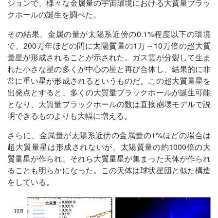
ションで、様々な金属量の宇宙環境における大質量ブラッ
クホールの誕生を調べた。
その結果、金属の量が太陽系近傍の0.1%程度以下の環境
で、200万年ほどの間に太陽質量の1万～10万倍の超大質
量星が形成されることが示された。ガス雲が分裂して生ま
れた小さな星の多くが中心の星と再び合体し、結果的に非
常に重い星が形成されるというものだ。この超大質量星を
出発点とすると、多くの大質量ブラックホールが誕生可能
となり、大質量ブラックホールの数は直接崩壊モデルで説
明できるものよりも大幅に増える。
さらに、金属量が太陽系近傍の金属量の1%ほどの場合は
超大質量星は形成されないが、太陽質量の約1000倍の大
質量星が作られ、それら大質量星が集まった天体が作られ
ることも明らかになった。この天体は球状星団と似た構造
をしている。