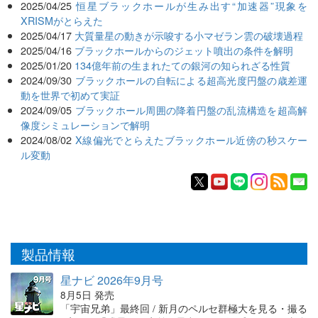
2025/04/25
恒星ブラックホールが生み出す“加速器”現象を
XRISMがとらえた
2025/04/17
大質量星の動きが示唆する小マゼラン雲の破壊過程
2025/04/16
ブラックホールからのジェット噴出の条件を解明
2025/01/20
134億年前の生まれたての銀河の知られざる性質
2024/09/30
ブラックホールの自転による超高光度円盤の歳差運
動を世界で初めて実証
2024/09/05
ブラックホール周囲の降着円盤の乱流構造を超高解
像度シミュレーションで解明
2024/08/02
X線偏光でとらえたブラックホール近傍の秒スケー
ル変動
製品情報
星ナビ 2026年9月号
8月5日 発売
「宇宙兄弟」最終回 / 新月のペルセ群極大を見る・撮る