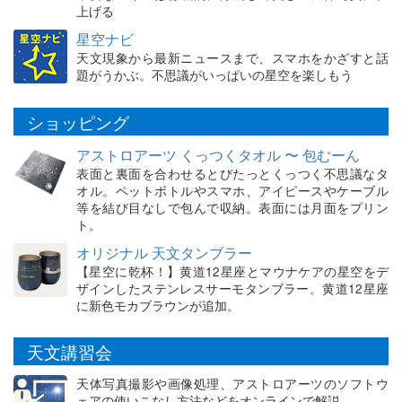
上げる
星空ナビ
天文現象から最新ニュースまで、スマホをかざすと話
題がうかぶ。不思議がいっぱいの星空を楽しもう
ショッピング
アストロアーツ くっつくタオル 〜 包むーん
表面と裏面を合わせるとぴたっとくっつく不思議なタ
オル。ペットボトルやスマホ、アイピースやケーブル
等を結び目なしで包んで収納。表面には月面をプリン
ト。
オリジナル 天文タンブラー
【星空に乾杯！】黄道12星座とマウナケアの星空をデ
ザインしたステンレスサーモタンブラー。黄道12星座
に新色モカブラウンが追加。
天文講習会
天体写真撮影や画像処理、アストロアーツのソフトウ
ェアの使いこなし方法などをオンラインで解説