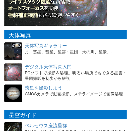
天体写真
天体写真ギャラリー
月、惑星、彗星、星雲・星団、天の川、星景、…
デジタル天体写真入門
PCソフトで撮影＆処理。明るい場所でもできる星雲・
星団撮影を初歩から解説
惑星を撮影しよう
CMOSカメラで動画撮影、ステライメージで画像処理
星空ガイド
ペルセウス座流星群