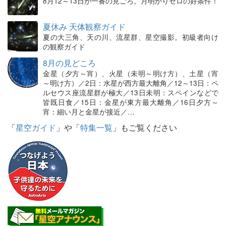
8月12～13日が一番の見ごろ。月明かりゼロの好条件！
夏休み 天体観察ガイド
夏の大三角、天の川、流星群、星空撮影。初級者向け
の観察ガイド
8月の見どころ
金星（夕方～宵）、火星（未明～明け方）、土星（宵
～明け方）／2日：水星が西方最大離角／12～13日：ペ
ルセウス座流星群が極大／13日未明：スペインなどで
皆既日食／15日：金星が東方最大離角／16日夕方～
宵：細い月と金星が接近／…
「
星空ガイド
」や「
特集一覧
」もご覧ください