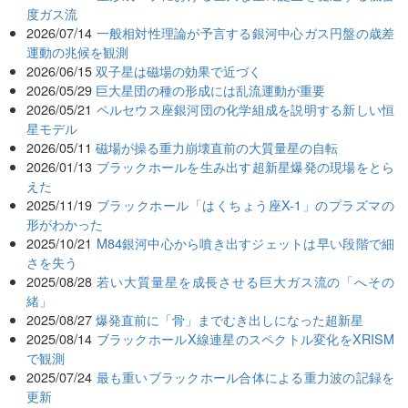
度ガス流
2026/07/14
一般相対性理論が予言する銀河中心ガス円盤の歳差
運動の兆候を観測
2026/06/15
双子星は磁場の効果で近づく
2026/05/29
巨大星団の種の形成には乱流運動が重要
2026/05/21
ペルセウス座銀河団の化学組成を説明する新しい恒
星モデル
2026/05/11
磁場が操る重力崩壊直前の大質量星の自転
2026/01/13
ブラックホールを生み出す超新星爆発の現場をとら
えた
2025/11/19
ブラックホール「はくちょう座X-1」のプラズマの
形がわかった
2025/10/21
M84銀河中心から噴き出すジェットは早い段階で細
さを失う
2025/08/28
若い大質量星を成長させる巨大ガス流の「へその
緒」
2025/08/27
爆発直前に「骨」までむき出しになった超新星
2025/08/14
ブラックホールX線連星のスペクトル変化をXRISM
で観測
2025/07/24
最も重いブラックホール合体による重力波の記録を
更新