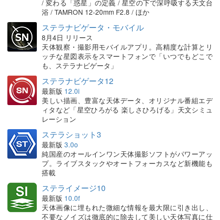
/ 変わる「惑星」の定義 / 星空の下で深呼吸する天文台
浴 / TAMRON 12-20mm F2.8 / ほか
ステラナビゲータ・モバイル
8月4日 リリース
天体観察・撮影用モバイルアプリ。高精度な計算とリ
ッチな星図表示をスマートフォンで「いつでもどこで
も、ステラナビゲータ」
ステラナビゲータ12
最新版
12.0i
美しい描画、豊富な天体データ、オリジナル番組エデ
ィタなど「星空ひろがる 楽しさひろげる」天文シミュ
レーション
ステラショット3
最新版
3.0o
純国産のオールインワン天体撮影ソフトがパワーアッ
プ。ライブスタックやオートフォーカスなど新機能も
搭載
ステライメージ10
最新版
10.0f
天体画像に埋もれた微細な情報を最大限に引き出し、
不要なノイズは徹底的に除去して美しい天体写真に仕