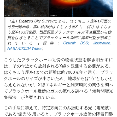
（左）Digitized Sky Surveyによる、はくちょう座X-1周囲の
可視光線画像。赤い枠内がはくちょう座X-1。（右）はくちょ
う座X-1の想像図。恒星質量ブラックホールが青色巨星から物
質をはぎとることでブラックホール周囲に降着円盤が形成さ
れている（提供：
Optical: DSS; Illustration:
NASA/CXC/M.Weiss
）
こうしたブラックホール近傍の物理状態を解き明かすに
は、その付近から放射されるX線を観測する必要がある。
はくちょう座X-1までの距離は約7000光年と遠く、ブラッ
クホールのサイズが小さいため、地球からは“点”としかと
らえられないが、X線エネルギーと到来時間の関係を調べ
てブラックホール近傍のガスの流れを調べる「短時間増光
集積法」が考案されている。
この手法に加えて、特定方向にのみ振動する光（電磁波）
である“偏光”を用いると、ブラックホール近傍の降着円盤