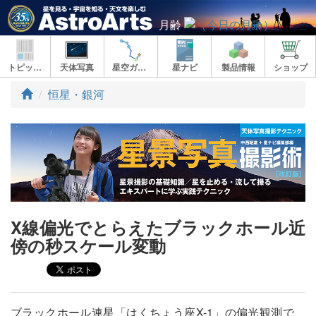
月齢
トピックス
天体写真
星空ガイド
星ナビ
製品情報
ショップ
ト
恒星・銀河
ッ
プ
X線偏光でとらえたブラックホール近
傍の秒スケール変動
ブラックホール連星「はくちょう座X-1」の偏光観測で、