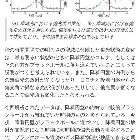
（a）増減光における偏光度の変化、（b）増減光における偏
光角の変化を示した図。偏光度および偏光角は3つの評価方法
で求めており、その結果を赤緑青の色で示している
秒の時間間隔での明るさの増減に付随した偏光状態の変化
は、最も明るい状態のときに降着円盤かコロナ、もしくは
その両方がブラックホールに落ち込んでいくことによって
説明がつくと考えられている。また、降着円盤の内側から
の無偏光の放射が多くなったり、コロナと降着円盤からの
偏光角の異なる光が混ざりあったりして、偏光度が低くな
ることで偏光角も変化したと考えられる。
今回解析されたデータは、降着円盤の内縁が比較的ブラッ
クホールから離れていた時期のものと考えられている。今
後、降着円盤がブラックホールに近づいて、降着円盤の放
射が支配的になる時期に短時間の偏光変動を測定すること
で、ブラックホール近傍のガス降着物理が検証できると期