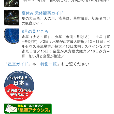
夏休み 天体観察ガイド
夏の大三角、天の川、流星群、星空撮影。初級者向け
の観察ガイド
8月の見どころ
金星（夕方～宵）、火星（未明～明け方）、土星（宵
～明け方）／2日：水星が西方最大離角／12～13日：ペ
ルセウス座流星群が極大／13日未明：スペインなどで
皆既日食／15日：金星が東方最大離角／16日夕方～
宵：細い月と金星が接近／…
「
星空ガイド
」や「
特集一覧
」もご覧ください