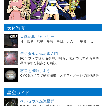
天体写真
天体写真ギャラリー
月、惑星、彗星、星雲・星団、天の川、星景、…
デジタル天体写真入門
PCソフトで撮影＆処理。明るい場所でもできる星雲・
星団撮影を初歩から解説
惑星を撮影しよう
CMOSカメラで動画撮影、ステライメージで画像処理
星空ガイド
ペルセウス座流星群
8月12～13日が一番の見ごろ。月明かりゼロの好条件！