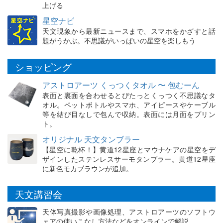
上げる
星空ナビ
天文現象から最新ニュースまで、スマホをかざすと話
題がうかぶ。不思議がいっぱいの星空を楽しもう
ショッピング
アストロアーツ くっつくタオル 〜 包むーん
表面と裏面を合わせるとぴたっとくっつく不思議なタ
オル。ペットボトルやスマホ、アイピースやケーブル
等を結び目なしで包んで収納。表面には月面をプリン
ト。
オリジナル 天文タンブラー
【星空に乾杯！】黄道12星座とマウナケアの星空をデ
ザインしたステンレスサーモタンブラー。黄道12星座
に新色モカブラウンが追加。
天文講習会
天体写真撮影や画像処理、アストロアーツのソフトウ
ェアの使いこなし方法などをオンラインで解説