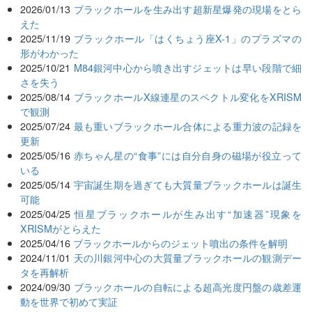
2026/01/13
ブラックホールを生み出す超新星爆発の現場をとら
えた
2025/11/19
ブラックホール「はくちょう座X-1」のプラズマの
形がわかった
2025/10/21
M84銀河中心から噴き出すジェットは早い段階で細
さを失う
2025/08/14
ブラックホールX線連星のスペクトル変化をXRISM
で観測
2025/07/24
最も重いブラックホール合体による重力波の記録を
更新
2025/05/16
赤ちゃん星の“食事”には自分自身の磁場が役立って
いる
2025/05/14
宇宙誕生期を過ぎても大質量ブラックホールは誕生
可能
2025/04/25
恒星ブラックホールが生み出す“加速器”現象を
XRISMがとらえた
2025/04/16
ブラックホールからのジェット噴出の条件を解明
2024/11/01
天の川銀河中心の大質量ブラックホールの観測デー
タを再解析
2024/09/30
ブラックホールの自転による超高光度円盤の歳差運
動を世界で初めて実証