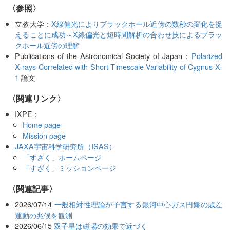
〈参照〉
立教大学：
X線偏光によりブラックホール近傍の数秒の変化を捉
えることに成功～X線偏光と短時間解析の合わせ技によるブラッ
クホール近傍の理解
Publications of the Astronomical Society of Japan：
Polarized
X-rays Correlated with Short-Timescale Variability of Cygnus X-
1
論文
〈関連リンク〉
IXPE：
Home page
Mission page
JAXA宇宙科学研究所（ISAS）
「すざく」ホームページ
「すざく」ミッションページ
関連記事
2026/07/14
一般相対性理論が予言する銀河中心ガス円盤の歳差
運動の兆候を観測
2026/06/15
双子星は磁場の効果で近づく