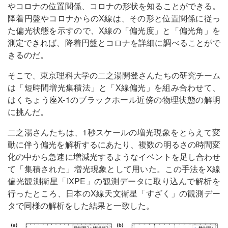
やコロナの位置関係、コロナの形状を知ることができる。
降着円盤やコロナからのX線は、その形と位置関係に従っ
た偏光状態を示すので、X線の「偏光度」と「偏光角」を
測定できれば、降着円盤とコロナを詳細に調べることがで
きるのだ。
そこで、東京理科大学の二之湯開登さんたちの研究チーム
は「短時間増光集積法」と「X線偏光」を組み合わせて、
はくちょう座X-1のブラックホール近傍の物理状態の解明
に挑んだ。
二之湯さんたちは、1秒スケールの増光現象をとらえて変
動に伴う偏光を解析するにあたり、複数の明るさの時間変
化の中から急速に増減光するようなイベントを足し合わせ
て「集積された」増光現象として用いた。この手法をX線
偏光観測衛星「IXPE」の観測データに取り込んで解析を
行ったところ、日本のX線天文衛星「すざく」の観測デー
タで同様の解析をした結果と一致した。