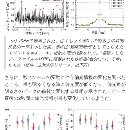
（a）IXPEで観測された、はくちょう座X-1の明るさの時間
変化の一部を示した図。赤点は“短時間増光”としてとらえた
イベントを示す。（b）複数の増光現象を1つに「集積」した
プロファイルをIXPEに搭載された検出器3台分について示し
たもの（提供：立教大学リリース、以下同）
さらに、秒スケールの変動に伴う偏光情報の変化を調べた
ところ、最も明るくなる時に偏光度が低くなり、偏光角が
明るさのピークの前後で変化する様相が示された。ピーク
直後の2秒間に偏光情報が最も変化しているようだ。