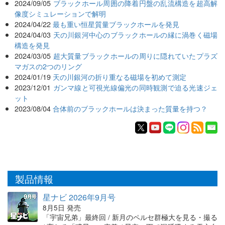
2024/09/05
ブラックホール周囲の降着円盤の乱流構造を超高解
像度シミュレーションで解明
2024/04/22
最も重い恒星質量ブラックホールを発見
2024/04/03
天の川銀河中心のブラックホールの縁に渦巻く磁場
構造を発見
2024/03/05
超大質量ブラックホールの周りに隠れていたプラズ
マガスの2つのリング
2024/01/19
天の川銀河の折り重なる磁場を初めて測定
2023/12/01
ガンマ線と可視光線偏光の同時観測で迫る光速ジェ
ット
2023/08/04
合体前のブラックホールは決まった質量を持つ？
製品情報
星ナビ 2026年9月号
8月5日 発売
「宇宙兄弟」最終回 / 新月のペルセ群極大を見る・撮る