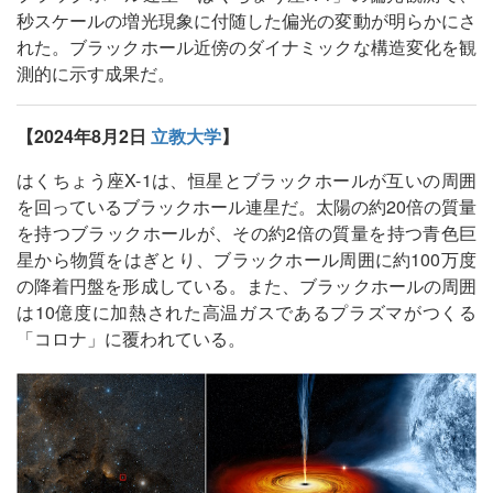
秒スケールの増光現象に付随した偏光の変動が明らかにさ
れた。ブラックホール近傍のダイナミックな構造変化を観
測的に示す成果だ。
【2024年8月2日
立教大学
】
はくちょう座X-1は、恒星とブラックホールが互いの周囲
を回っているブラックホール連星だ。太陽の約20倍の質量
を持つブラックホールが、その約2倍の質量を持つ青色巨
星から物質をはぎとり、ブラックホール周囲に約100万度
の降着円盤を形成している。また、ブラックホールの周囲
は10億度に加熱された高温ガスであるプラズマがつくる
「コロナ」に覆われている。