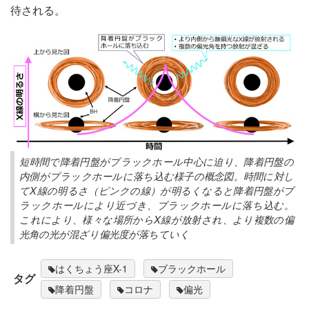
待される。
短時間で降着円盤がブラックホール中心に迫り、降着円盤の
内側がブラックホールに落ち込む様子の概念図。時間に対し
てX線の明るさ（ピンクの線）が明るくなると降着円盤がブ
ラックホールにより近づき、ブラックホールに落ち込む。
これにより、様々な場所からX線が放射され、より複数の偏
光角の光が混ざり偏光度が落ちていく
はくちょう座X-1
ブラックホール
タグ
降着円盤
コロナ
偏光