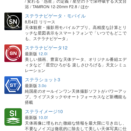
/ 変わる「惑星」の定義 / 星空の下で深呼吸する天文台
浴 / TAMRON 12-20mm F2.8 / ほか
ステラナビゲータ・モバイル
8月4日 リリース
天体観察・撮影用モバイルアプリ。高精度な計算とリ
ッチな星図表示をスマートフォンで「いつでもどこで
も、ステラナビゲータ」
ステラナビゲータ12
最新版
12.0i
美しい描画、豊富な天体データ、オリジナル番組エデ
ィタなど「星空ひろがる 楽しさひろげる」天文シミュ
レーション
ステラショット3
最新版
3.0o
純国産のオールインワン天体撮影ソフトがパワーアッ
プ。ライブスタックやオートフォーカスなど新機能も
搭載
ステライメージ10
最新版
10.0f
天体画像に埋もれた微細な情報を最大限に引き出し、
不要なノイズは徹底的に除去して美しい天体写真に仕