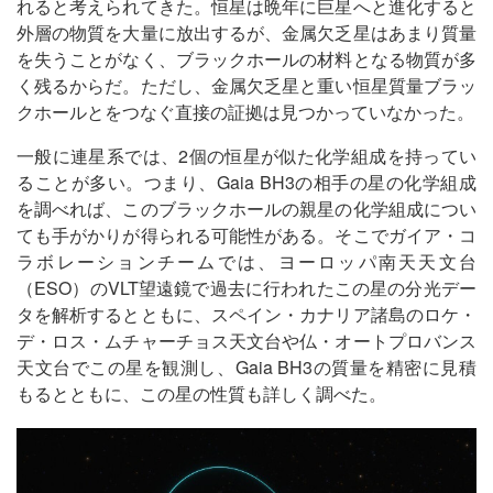
れると考えられてきた。恒星は晩年に巨星へと進化すると
外層の物質を大量に放出するが、金属欠乏星はあまり質量
を失うことがなく、ブラックホールの材料となる物質が多
く残るからだ。ただし、金属欠乏星と重い恒星質量ブラッ
クホールとをつなぐ直接の証拠は見つかっていなかった。
一般に連星系では、2個の恒星が似た化学組成を持ってい
ることが多い。つまり、Gaia BH3の相手の星の化学組成
を調べれば、このブラックホールの親星の化学組成につい
ても手がかりが得られる可能性がある。そこでガイア・コ
ラボレーションチームでは、ヨーロッパ南天天文台
（ESO）のVLT望遠鏡で過去に行われたこの星の分光デー
タを解析するとともに、スペイン・カナリア諸島のロケ・
デ・ロス・ムチャーチョス天文台や仏・オートプロバンス
天文台でこの星を観測し、Gaia BH3の質量を精密に見積
もるとともに、この星の性質も詳しく調べた。