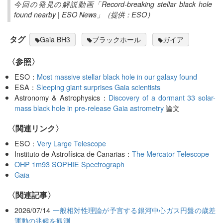
今回の発見の解説動画「Record-breaking stellar black hole
found nearby | ESO News」（提供：ESO）
タグ
Gaia BH3
ブラックホール
ガイア
〈参照〉
ESO：
Most massive stellar black hole in our galaxy found
ESA：
Sleeping giant surprises Gaia scientists
Astronomy & Astrophysics：
Discovery of a dormant 33 solar-
mass black hole in pre-release Gaia astrometry
論文
〈関連リンク〉
ESO：
Very Large Telescope
Instituto de Astrofísica de Canarias：
The Mercator Telescope
OHP 1m93 SOPHIE Spectrograph
Gaia
関連記事
2026/07/14
一般相対性理論が予言する銀河中心ガス円盤の歳差
運動の兆候を観測