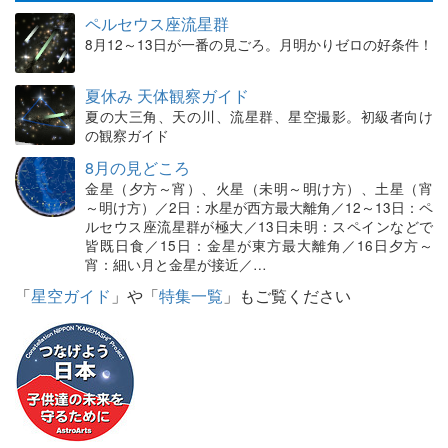
ペルセウス座流星群
8月12～13日が一番の見ごろ。月明かりゼロの好条件！
夏休み 天体観察ガイド
夏の大三角、天の川、流星群、星空撮影。初級者向け
の観察ガイド
8月の見どころ
金星（夕方～宵）、火星（未明～明け方）、土星（宵
～明け方）／2日：水星が西方最大離角／12～13日：ペ
ルセウス座流星群が極大／13日未明：スペインなどで
皆既日食／15日：金星が東方最大離角／16日夕方～
宵：細い月と金星が接近／…
「
星空ガイド
」や「
特集一覧
」もご覧ください