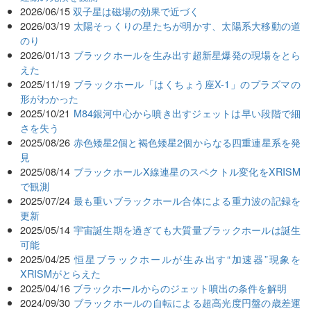
2026/06/15
双子星は磁場の効果で近づく
2026/03/19
太陽そっくりの星たちが明かす、太陽系大移動の道
のり
2026/01/13
ブラックホールを生み出す超新星爆発の現場をとら
えた
2025/11/19
ブラックホール「はくちょう座X-1」のプラズマの
形がわかった
2025/10/21
M84銀河中心から噴き出すジェットは早い段階で細
さを失う
2025/08/26
赤色矮星2個と褐色矮星2個からなる四重連星系を発
見
2025/08/14
ブラックホールX線連星のスペクトル変化をXRISM
で観測
2025/07/24
最も重いブラックホール合体による重力波の記録を
更新
2025/05/14
宇宙誕生期を過ぎても大質量ブラックホールは誕生
可能
2025/04/25
恒星ブラックホールが生み出す“加速器”現象を
XRISMがとらえた
2025/04/16
ブラックホールからのジェット噴出の条件を解明
2024/09/30
ブラックホールの自転による超高光度円盤の歳差運