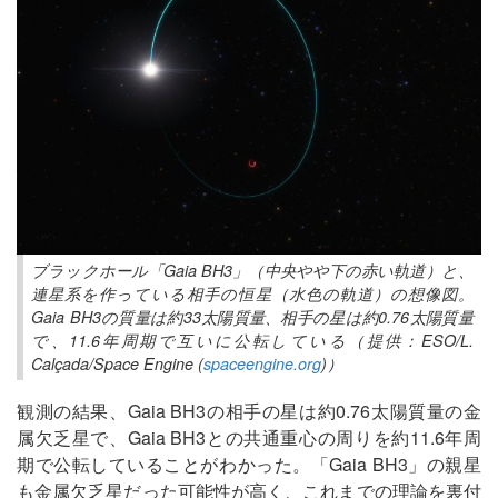
ブラックホール「Gaia BH3」（中央やや下の赤い軌道）と、
連星系を作っている相手の恒星（水色の軌道）の想像図。
Gaia BH3の質量は約33太陽質量、相手の星は約0.76太陽質量
で、11.6年周期で互いに公転している（提供：ESO/L.
Calçada/Space Engine (
spaceengine.org
)）
観測の結果、Gaia BH3の相手の星は約0.76太陽質量の金
属欠乏星で、Gaia BH3との共通重心の周りを約11.6年周
期で公転していることがわかった。「Gaia BH3」の親星
も金属欠乏星だった可能性が高く、これまでの理論を裏付