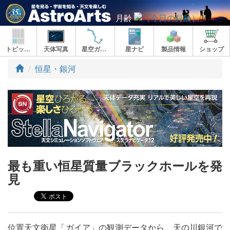
月齢
トピックス
天体写真
星空ガイド
星ナビ
製品情報
ショップ
ト
恒星・銀河
ッ
プ
最も重い恒星質量ブラックホールを発
見
位置天文衛星「ガイア」の観測データから、天の川銀河で