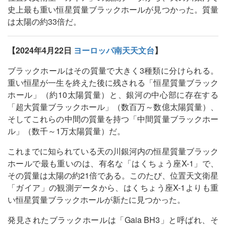
史上最も重い恒星質量ブラックホールが見つかった。質量
は太陽の約33倍だ。
【2024年4月22日
ヨーロッパ南天天文台
】
ブラックホールはその質量で大きく3種類に分けられる。
重い恒星が一生を終えた後に残される「恒星質量ブラック
ホール」（約10太陽質量）と、銀河の中心部に存在する
「超大質量ブラックホール」（数百万～数億太陽質量）、
そしてこれらの中間の質量を持つ「中間質量ブラックホー
ル」（数千～1万太陽質量）だ。
これまでに知られている天の川銀河内の恒星質量ブラック
ホールで最も重いのは、有名な「はくちょう座X-1」で、
その質量は太陽の約21倍である。このたび、位置天文衛星
「ガイア」の観測データから、はくちょう座X-1よりも重
い恒星質量ブラックホールが新たに見つかった。
発見されたブラックホールは「Gaia BH3」と呼ばれ、そ