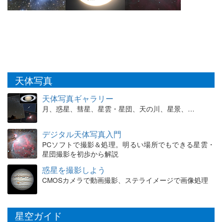
天体写真
天体写真ギャラリー
月、惑星、彗星、星雲・星団、天の川、星景、…
デジタル天体写真入門
PCソフトで撮影＆処理。明るい場所でもできる星雲・
星団撮影を初歩から解説
惑星を撮影しよう
CMOSカメラで動画撮影、ステライメージで画像処理
星空ガイド