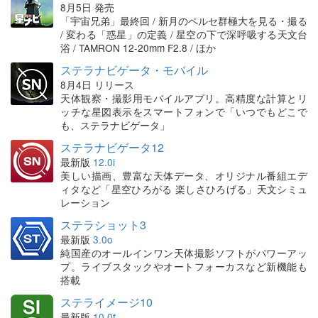
8月5日 発売
「宇宙兄弟」最終回 / 新月のペルセ群極大を見る・撮る
/ 変わる「惑星」の定義 / 星空の下で深呼吸する天文台
浴 / TAMRON 12-20mm F2.8 / ほか
ステラナビゲータ・モバイル
8月4日 リリース
天体観察・撮影用モバイルアプリ。高精度な計算とリ
ッチな星図表示をスマートフォンで「いつでもどこで
も、ステラナビゲータ」
ステラナビゲータ12
最新版
12.0i
美しい描画、豊富な天体データ、オリジナル番組エデ
ィタなど「星空ひろがる 楽しさひろげる」天文シミュ
レーション
ステラショット3
最新版
3.0o
純国産のオールインワン天体撮影ソフトがパワーアッ
プ。ライブスタックやオートフォーカスなど新機能も
搭載
ステライメージ10
最新版
10.0f