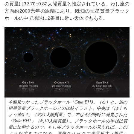
の質量は32.70±0.82太陽質量と推定されている。わし座の
方向約2000光年の距離にあり、既知の恒星質量ブラック
ホールの中で地球に2番目に近い天体でもある。
今回見つかったブラックホール「Gaia BH3」（右）と、他の
恒星質量ブラックホールとの比較イラスト。中央は「はくち
ょう座X-1」（約21太陽質量）で、左は今回同時に発見された
「Gaia BH1」（約10太陽質量）。ブラックホールの半径は質
量に比例するので、もし各ブラックホールが見えれば、この
ような大きさになる。画像クリックで表示拡大（提供：