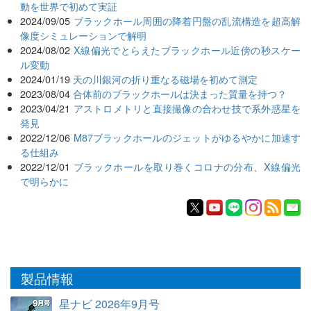
動を世界で初めて実証
2024/09/05
ブラックホール周囲の降着円盤の乱流構造を超高解
像度シミュレーションで解明
2024/08/02
X線偏光でとらえたブラックホール近傍の秒スケー
ル変動
2024/01/19
天の川銀河の折り重なる磁場を初めて測定
2023/08/04
合体前のブラックホールは決まった質量を持つ？
2023/04/21
アストロメトリと直接撮像の合わせ技で系外惑星を
発見
2022/12/06
M87ブラックホールのジェットがゆるやかに加速す
る仕組み
2022/12/01
ブラックホールを取り巻くコロナの分布、X線偏光
で明らかに
製品情報
星ナビ 2026年9月号