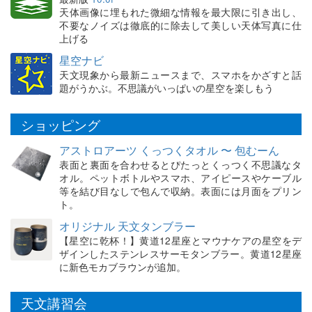
天体画像に埋もれた微細な情報を最大限に引き出し、
不要なノイズは徹底的に除去して美しい天体写真に仕
上げる
星空ナビ
天文現象から最新ニュースまで、スマホをかざすと話
題がうかぶ。不思議がいっぱいの星空を楽しもう
ショッピング
アストロアーツ くっつくタオル 〜 包むーん
表面と裏面を合わせるとぴたっとくっつく不思議なタ
オル。ペットボトルやスマホ、アイピースやケーブル
等を結び目なしで包んで収納。表面には月面をプリン
ト。
オリジナル 天文タンブラー
【星空に乾杯！】黄道12星座とマウナケアの星空をデ
ザインしたステンレスサーモタンブラー。黄道12星座
に新色モカブラウンが追加。
天文講習会