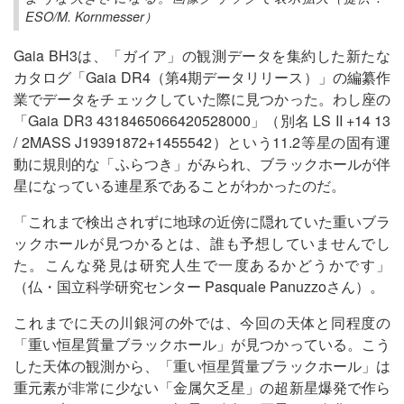
ESO/M. Kornmesser）
Gaia BH3は、「ガイア」の観測データを集約した新たな
カタログ「Gaia DR4（第4期データリリース）」の編纂作
業でデータをチェックしていた際に見つかった。わし座の
「Gaia DR3 4318465066420528000」（別名 LS II +14 13
/ 2MASS J19391872+1455542）という11.2等星の固有運
動に規則的な「ふらつき」がみられ、ブラックホールが伴
星になっている連星系であることがわかったのだ。
「これまで検出されずに地球の近傍に隠れていた重いブラ
ックホールが見つかるとは、誰も予想していませんでし
た。こんな発見は研究人生で一度あるかどうかです」
（仏・国立科学研究センター Pasquale Panuzzoさん）。
これまでに天の川銀河の外では、今回の天体と同程度の
「重い恒星質量ブラックホール」が見つかっている。こう
した天体の観測から、「重い恒星質量ブラックホール」は
重元素が非常に少ない「金属欠乏星」の超新星爆発で作ら