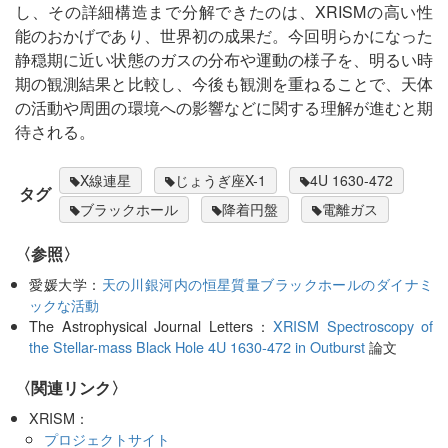
し、その詳細構造まで分解できたのは、XRISMの高い性
能のおかげであり、世界初の成果だ。今回明らかになった
静穏期に近い状態のガスの分布や運動の様子を、明るい時
期の観測結果と比較し、今後も観測を重ねることで、天体
の活動や周囲の環境への影響などに関する理解が進むと期
待される。
X線連星
じょうぎ座X-1
4U 1630-472
タグ
ブラックホール
降着円盤
電離ガス
〈参照〉
愛媛大学：
天の川銀河内の恒星質量ブラックホールのダイナミ
ックな活動
The Astrophysical Journal Letters：
XRISM Spectroscopy of
the Stellar-mass Black Hole 4U 1630-472 in Outburst
論文
〈関連リンク〉
XRISM：
プロジェクトサイト