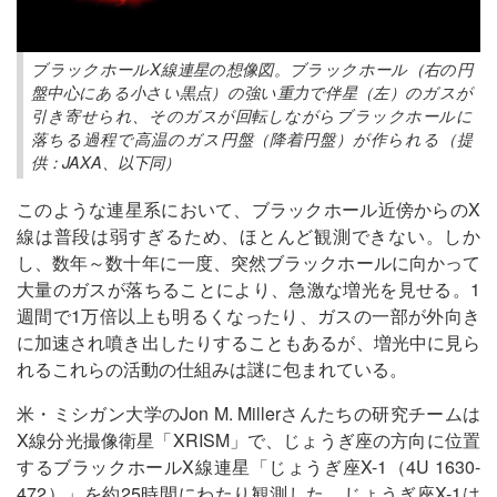
ブラックホールX線連星の想像図。ブラックホール（右の円
盤中心にある小さい黒点）の強い重力で伴星（左）のガスが
引き寄せられ、そのガスが回転しながらブラックホールに
落ちる過程で高温のガス円盤（降着円盤）が作られる（提
供：JAXA、以下同）
このような連星系において、ブラックホール近傍からのX
線は普段は弱すぎるため、ほとんど観測できない。しか
し、数年～数十年に一度、突然ブラックホールに向かって
大量のガスが落ちることにより、急激な増光を見せる。1
週間で1万倍以上も明るくなったり、ガスの一部が外向き
に加速され噴き出したりすることもあるが、増光中に見ら
れるこれらの活動の仕組みは謎に包まれている。
米・ミシガン大学のJon M. Millerさんたちの研究チームは
X線分光撮像衛星「XRISM」で、じょうぎ座の方向に位置
するブラックホールX線連星「じょうぎ座X-1（4U 1630-
472）」を約25時間にわたり観測した。じょうぎ座X-1は