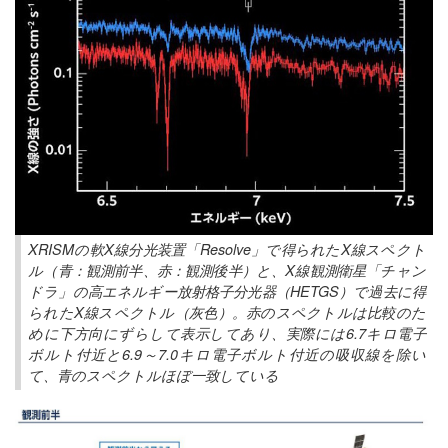
XRISMの軟X線分光装置「Resolve」で得られたX線スペクト
ル（青：観測前半、赤：観測後半）と、X線観測衛星「チャン
ドラ」の高エネルギー放射格子分光器（HETGS）で過去に得
られたX線スペクトル（灰色）。赤のスペクトルは比較のた
めに下方向にずらして表示してあり、実際には6.7キロ電子
ボルト付近と6.9～7.0キロ電子ボルト付近の吸収線を除い
て、青のスペクトルほぼ一致している