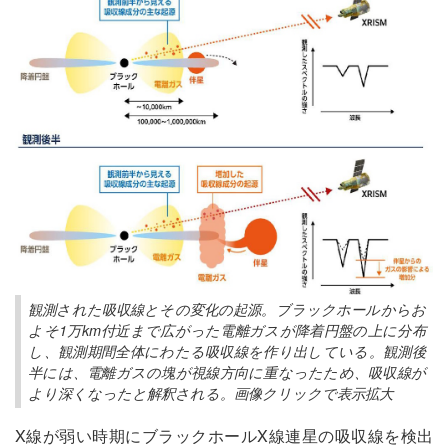
観測された吸収線とその変化の起源。ブラックホールからお
よそ1万km付近まで広がった電離ガスが降着円盤の上に分布
し、観測期間全体にわたる吸収線を作り出している。観測後
半には、電離ガスの塊が視線方向に重なったため、吸収線が
より深くなったと解釈される。画像クリックで表示拡大
X線が弱い時期にブラックホールX線連星の吸収線を検出