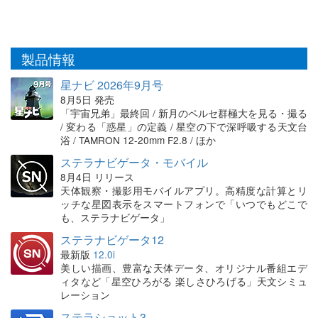
製品情報
星ナビ 2026年9月号
8月5日 発売
「宇宙兄弟」最終回 / 新月のペルセ群極大を見る・撮る
/ 変わる「惑星」の定義 / 星空の下で深呼吸する天文台
浴 / TAMRON 12-20mm F2.8 / ほか
ステラナビゲータ・モバイル
8月4日 リリース
天体観察・撮影用モバイルアプリ。高精度な計算とリ
ッチな星図表示をスマートフォンで「いつでもどこで
も、ステラナビゲータ」
ステラナビゲータ12
最新版
12.0i
美しい描画、豊富な天体データ、オリジナル番組エデ
ィタなど「星空ひろがる 楽しさひろげる」天文シミュ
レーション
ステラショット3