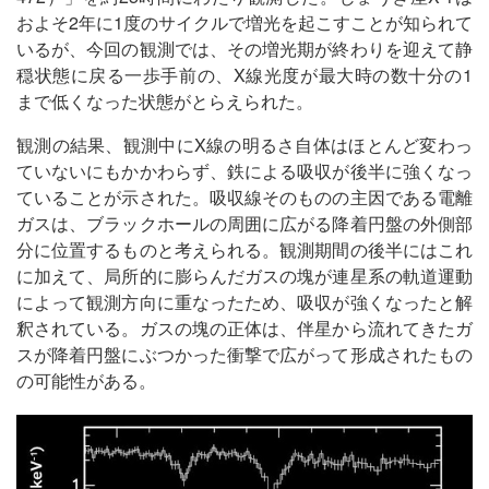
およそ2年に1度のサイクルで増光を起こすことが知られて
いるが、今回の観測では、その増光期が終わりを迎えて静
穏状態に戻る一歩手前の、X線光度が最大時の数十分の1
まで低くなった状態がとらえられた。
観測の結果、観測中にX線の明るさ自体はほとんど変わっ
ていないにもかかわらず、鉄による吸収が後半に強くなっ
ていることが示された。吸収線そのものの主因である電離
ガスは、ブラックホールの周囲に広がる降着円盤の外側部
分に位置するものと考えられる。観測期間の後半にはこれ
に加えて、局所的に膨らんだガスの塊が連星系の軌道運動
によって観測方向に重なったため、吸収が強くなったと解
釈されている。ガスの塊の正体は、伴星から流れてきたガ
スが降着円盤にぶつかった衝撃で広がって形成されたもの
の可能性がある。