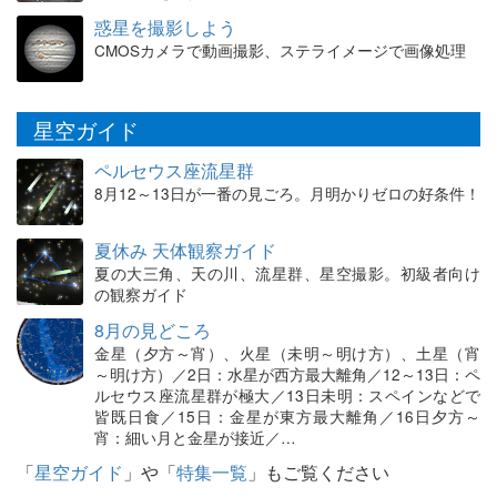
惑星を撮影しよう
CMOSカメラで動画撮影、ステライメージで画像処理
星空ガイド
ペルセウス座流星群
8月12～13日が一番の見ごろ。月明かりゼロの好条件！
夏休み 天体観察ガイド
夏の大三角、天の川、流星群、星空撮影。初級者向け
の観察ガイド
8月の見どころ
金星（夕方～宵）、火星（未明～明け方）、土星（宵
～明け方）／2日：水星が西方最大離角／12～13日：ペ
ルセウス座流星群が極大／13日未明：スペインなどで
皆既日食／15日：金星が東方最大離角／16日夕方～
宵：細い月と金星が接近／…
「
星空ガイド
」や「
特集一覧
」もご覧ください