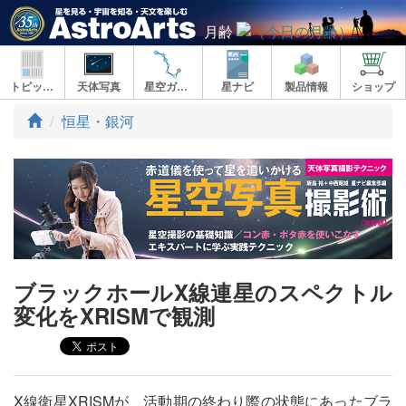
月齢
トピックス
天体写真
星空ガイド
星ナビ
製品情報
ショップ
ト
恒星・銀河
ッ
プ
ブラックホールX線連星のスペクトル
変化をXRISMで観測
X線衛星XRISMが、活動期の終わり際の状態にあったブラ