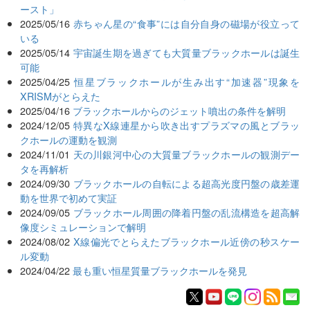
ースト」
2025/05/16
赤ちゃん星の“食事”には自分自身の磁場が役立って
いる
2025/05/14
宇宙誕生期を過ぎても大質量ブラックホールは誕生
可能
2025/04/25
恒星ブラックホールが生み出す“加速器”現象を
XRISMがとらえた
2025/04/16
ブラックホールからのジェット噴出の条件を解明
2024/12/05
特異なX線連星から吹き出すプラズマの風とブラッ
クホールの運動を観測
2024/11/01
天の川銀河中心の大質量ブラックホールの観測デー
タを再解析
2024/09/30
ブラックホールの自転による超高光度円盤の歳差運
動を世界で初めて実証
2024/09/05
ブラックホール周囲の降着円盤の乱流構造を超高解
像度シミュレーションで解明
2024/08/02
X線偏光でとらえたブラックホール近傍の秒スケー
ル変動
2024/04/22
最も重い恒星質量ブラックホールを発見