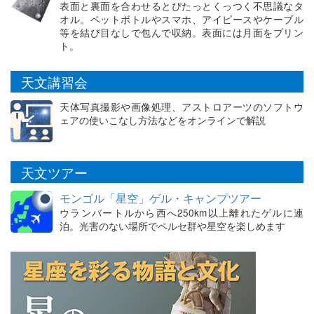
表面と裏面を合わせるとぴたっとくっつく不思議なタ
オル。ペットボトルやスマホ、アイピースやケーブル
等を結び目なしで包んで収納。表面には月面をプリン
ト。
天文講習会
天体写真撮影や画像処理、アストロアーツのソフトウ
ェアの使いこなし方法などをオンラインで解説
天文ツアー
モンゴル「星空」ゲル・キャンプツアー
ウランバートルから西へ250km以上離れたゲルに連
泊。光害のない場所でペルセ群や星空を楽しめます