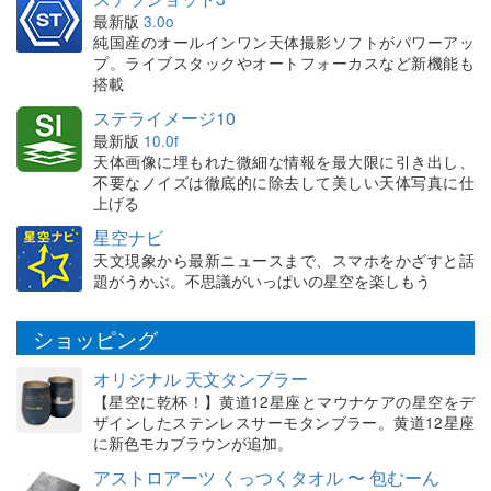
最新版
3.0o
純国産のオールインワン天体撮影ソフトがパワーアッ
プ。ライブスタックやオートフォーカスなど新機能も
搭載
ステライメージ10
最新版
10.0f
天体画像に埋もれた微細な情報を最大限に引き出し、
不要なノイズは徹底的に除去して美しい天体写真に仕
上げる
星空ナビ
天文現象から最新ニュースまで、スマホをかざすと話
題がうかぶ。不思議がいっぱいの星空を楽しもう
ショッピング
オリジナル 天文タンブラー
【星空に乾杯！】黄道12星座とマウナケアの星空をデ
ザインしたステンレスサーモタンブラー。黄道12星座
に新色モカブラウンが追加。
アストロアーツ くっつくタオル 〜 包むーん