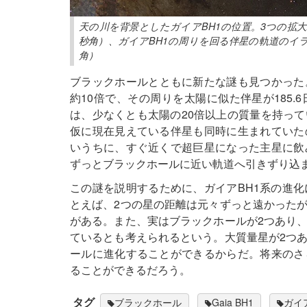
天の川を背景としたガイアBH1の位置。3つの拡大
秒角）、ガイアBH1の周りを回る伴星の軌道のイラ
角）
ブラックホールとともに新たな謎も見つかった
約10倍で、その周りを太陽に似た伴星が185
は、少なくとも太陽の20倍以上の質量を持っ
仮に現在見えている伴星も同時に生まれていた
いうちに、すぐ近くで超巨星になった主星に飲
ずっとブラックホールに近い軌道へ引きずり込
この謎を説明するために、ガイアBH1系の進
とえば、2つの星の距離は元々ずっと遠かった
がある。また、実はブラックホールが2つあり
ているとも考えられるという。大質量星が2つ
ールに進化することができるからだ。将来のさ
ることができるだろう。
タグ
ブラックホール
Gaia BH1
ガイ