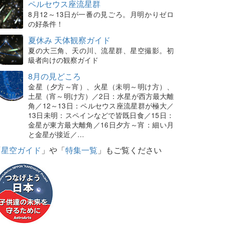
ペルセウス座流星群
8月12～13日が一番の見ごろ。月明かりゼロ
の好条件！
夏休み 天体観察ガイド
夏の大三角、天の川、流星群、星空撮影。初
級者向けの観察ガイド
8月の見どころ
金星（夕方～宵）、火星（未明～明け方）、
土星（宵～明け方）／2日：水星が西方最大離
角／12～13日：ペルセウス座流星群が極大／
13日未明：スペインなどで皆既日食／15日：
金星が東方最大離角／16日夕方～宵：細い月
と金星が接近／…
「
星空ガイド
」や「
特集一覧
」もご覧ください