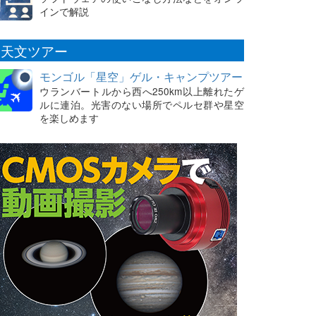
インで解説
天文ツアー
モンゴル「星空」ゲル・キャンプツアー
ウランバートルから西へ250km以上離れたゲ
ルに連泊。光害のない場所でペルセ群や星空
を楽しめます