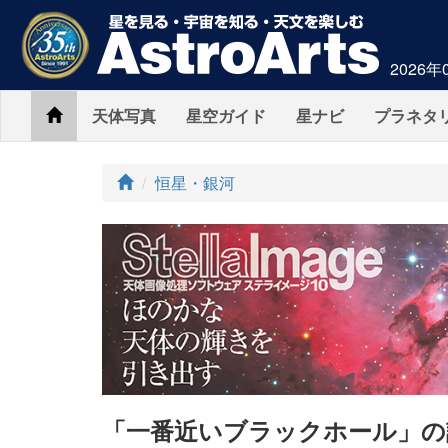
2026年
Home
天体写真
星空ガイド
星ナビ
プラネタ
ト
恒星・銀河
ッ
プ
「一番近いブラックホール」の