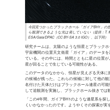
今回見つかったブラックホール「ガイアBH1」の
ら観測できるような光は発していない（提供：T. Müller (MPIA)
ESA/Gaia/DPAC（CC BY-SA 3.0 IGO）、以下同）
研究チームは、太陽のような恒星とブラックホ
宇宙機関の位置天文衛星「ガイア」のデータを
ている。その中には、時間とともに星の位置が
星が回ることで生じている可能性がある。
このデータのなかから、恒星が見えざる天体に
の候補が残った。これらの候補に対して他の観
名付けた天体だけはブラックホール連星の可能
して追観測を実施し、ブラックホール抜きでは
「この4年間、ガイアBH1のような連星系を探
くいかなかったのです。ようやくその探索が実を結