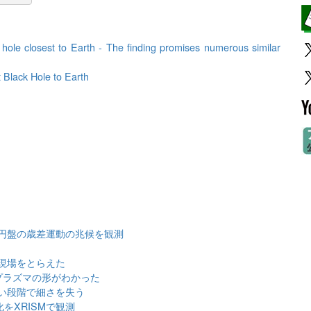
hole closest to Earth - The finding promises numerous similar
 Black Hole to Earth
円盤の歳差運動の兆候を観測
現場をとらえた
プラズマの形がわかった
早い段階で細さを失う
をXRISMで観測