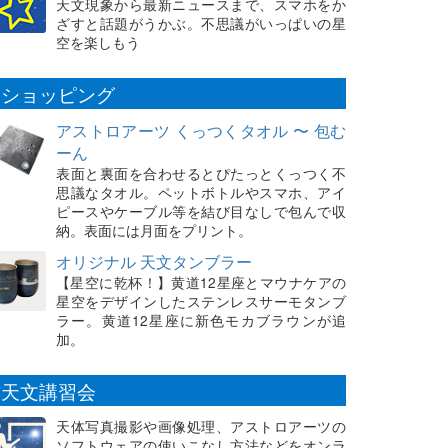
天文現象から最新ニュースまで、スマホをか
ざすと話題がうかぶ。不思議がいっぱいの星
空を楽しもう
ショッピング
アストロアーツ くっつくタオル 〜 包む
ーん
表面と裏面を合わせるとぴたっとくっつく不
思議なタオル。ペットボトルやスマホ、アイ
ピースやケーブル等を結び目なしで包んで収
納。表面には月面をプリント。
オリジナル 天文タンブラー
【星空に乾杯！】黄道12星座とマウナケアの
星空をデザインしたステンレスサーモタンブ
ラー。黄道12星座に新色モカブラウンが追
加。
天文講習会
天体写真撮影や画像処理、アストロアーツの
ソフトウェアの使いこなし方法などをオンラ