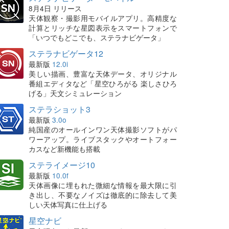
8月4日 リリース
天体観察・撮影用モバイルアプリ。高精度な
計算とリッチな星図表示をスマートフォンで
「いつでもどこでも、ステラナビゲータ」
ステラナビゲータ12
最新版
12.0i
美しい描画、豊富な天体データ、オリジナル
番組エディタなど「星空ひろがる 楽しさひろ
げる」天文シミュレーション
ステラショット3
最新版
3.0o
純国産のオールインワン天体撮影ソフトがパ
ワーアップ。ライブスタックやオートフォー
カスなど新機能も搭載
ステライメージ10
最新版
10.0f
天体画像に埋もれた微細な情報を最大限に引
き出し、不要なノイズは徹底的に除去して美
しい天体写真に仕上げる
星空ナビ