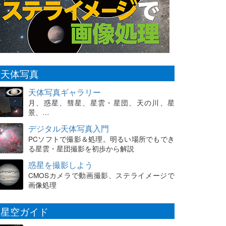
天体写真
天体写真ギャラリー
月、惑星、彗星、星雲・星団、天の川、星
景、…
デジタル天体写真入門
PCソフトで撮影＆処理。明るい場所でもでき
る星雲・星団撮影を初歩から解説
惑星を撮影しよう
CMOSカメラで動画撮影、ステライメージで
画像処理
星空ガイド