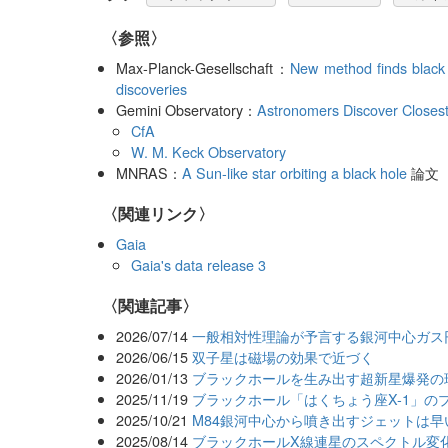
〈参照〉
Max-Planck-Gesellschaft：
New method finds black 
discoveries
Gemini Observatory：
Astronomers Discover Closest
CfA
W. M. Keck Observatory
MNRAS：
A Sun-like star orbiting a black hole
論文
〈関連リンク〉
Gaia
Gaia's data release 3
関連記事
2026/07/14
一般相対性理論が予言する銀河中心ガス
2026/06/15
双子星は磁場の効果で近づく
2026/01/13
ブラックホールを生み出す超新星爆発の
2025/11/19
ブラックホール「はくちょう座X-1」の
2025/10/21
M84銀河中心から噴き出すジェットは
2025/08/14
ブラックホールX線連星のスペクトル変化