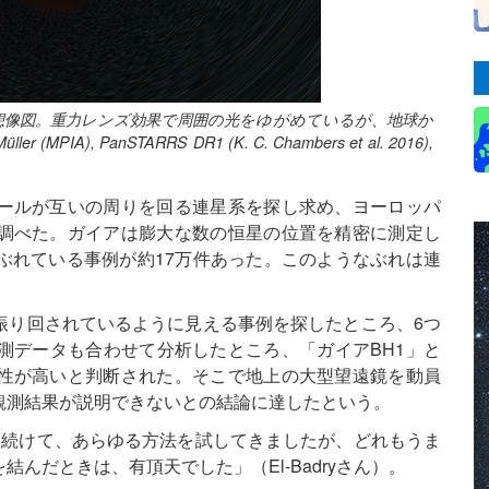
想像図。重力レンズ効果で周囲の光をゆがめているが、地球か
, PanSTARRS DR1 (K. C. Chambers et al. 2016),
ールが互いの周りを回る連星系を探し求め、ヨーロッパ
調べた。ガイアは膨大な数の恒星の位置を精密に測定し
ぶれている事例が約17万件あった。このようなぶれは連
振り回されているように見える事例を探したところ、6つ
測データも合わせて分析したところ、「ガイアBH1」と
性が高いと判断された。そこで地上の大型望遠鏡を動員
観測結果が説明できないとの結論に達したという。
し続けて、あらゆる方法を試してきましたが、どれもうま
んだときは、有頂天でした」（El-Badryさん）。