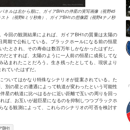
パネルは左から順に、ガイアBH1の伴星の実写画像（視野45
スト（視野6ミリ秒角）、ガイアBH1の想像図（視野4ナノ秒
。今回の観測結果によれば、ガイアBH1の質量は太陽の
.6日周期で公転している。ブラックホールになる前の恒星
ていたとされ、その寿命は数百万年しかなかったはずだ。
のだとすれば、太陽のように一人前の恒星に成長してな
み込まれたことだろう。生き残ったとしても、現状より
まれていたはずだ。
化についてはかなり特殊なシナリオが提案されている。た
が、別の星との遭遇によって軌道が変わったという可能性
、伴星の軌道に比べはるかに近い距離で互いの周りを回っ
あれば、お互いが超巨星になるのを抑制しつつブラックホ
らなる観測によって、これらのシナリオの可否を検討す
アBH1