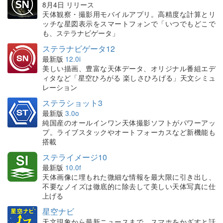
8月4日 リリース
天体観察・撮影用モバイルアプリ。高精度な計算とリ
ッチな星図表示をスマートフォンで「いつでもどこで
も、ステラナビゲータ」
ステラナビゲータ12
最新版
12.0i
美しい描画、豊富な天体データ、オリジナル番組エデ
ィタなど「星空ひろがる 楽しさひろげる」天文シミュ
レーション
ステラショット3
最新版
3.0o
純国産のオールインワン天体撮影ソフトがパワーアッ
プ。ライブスタックやオートフォーカスなど新機能も
搭載
ステライメージ10
最新版
10.0f
天体画像に埋もれた微細な情報を最大限に引き出し、
不要なノイズは徹底的に除去して美しい天体写真に仕
上げる
星空ナビ
天文現象から最新ニュースまで、スマホをかざすと話