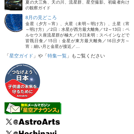
夏の大三角、天の川、流星群、星空撮影。初級者向け
の観察ガイド
8月の見どころ
金星（夕方～宵）、火星（未明～明け方）、土星（宵
～明け方）／2日：水星が西方最大離角／12～13日：ペ
ルセウス座流星群が極大／13日未明：スペインなどで
皆既日食／15日：金星が東方最大離角／16日夕方～
宵：細い月と金星が接近／…
「
星空ガイド
」や「
特集一覧
」もご覧ください