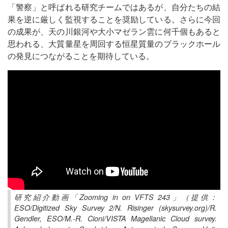
「警察」と呼ばれる研究チームではあるが、自分たちの結
果を逆に厳しく監視することを奨励している。さらに今回
の成果が、天の川銀河や大小マゼラン雲に何千個もあると
思われる、大質量星を周回する恒星質量のブラックホール
の発見につながることを期待している。
研究紹介動画「Zooming in on VFTS 243」（提供：
ESO/Digitized Sky Survey 2/N. Risinger (skysurvey.org)/R.
Gendler, ESO/M.-R. Cioni/VISTA Magellanic Cloud survey.