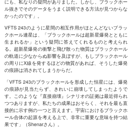
にも、私なりの疑問がありました。しかし、ブラックホー
ル抜きでそのデータをうまく説明できる方法が見つからな
かったのです」。
VFTS 243のように星間の相互作用がほとんどないブラッ
クホール連星は、「ブラックホールは超新星爆発とともに
生まれるか」という疑問に答えてくれるものと考えられ
る。超新星爆発の衝撃と飛び散った物質はブラックホール
の軌道に少なからぬ影響を及ぼすが、もしブラックホール
の周りにX線を発するほどの物質があれば、そうした爆発
の痕跡は消されてしまうからだ。
「VFTS 243のブラックホールを形成した恒星には、爆発
の痕跡が見当たらず、きれいに崩壊してしまったようで
す。このような『直接崩壊』シナリオの証拠は最近得られ
つつありますが、私たちの成果はおそらく、それを最も直
接的に示す例の一つと言えます。宇宙におけるブラックホ
ール合体の起源を考える上で、非常に重要な意味を持つ結
果です」（Shenarさん）。