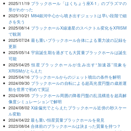
2025/11/19
ブラックホール「はくちょう座X-1」のプラズマの
形がわかった
2025/10/21
M84銀河中心から噴き出すジェットは早い段階で細
さを失う
2025/08/14
ブラックホールX線連星のスペクトル変化をXRISM
で観測
2025/07/24
最も重いブラックホール合体による重力波の記録を
更新
2025/05/14
宇宙誕生期を過ぎても大質量ブラックホールは誕生
可能
2025/04/25
恒星ブラックホールが生み出す“加速器”現象を
XRISMがとらえた
2025/04/16
ブラックホールからのジェット噴出の条件を解明
2024/09/30
ブラックホールの自転による超高光度円盤の歳差運
動を世界で初めて実証
2024/09/05
ブラックホール周囲の降着円盤の乱流構造を超高解
像度シミュレーションで解明
2024/08/02
X線偏光でとらえたブラックホール近傍の秒スケー
ル変動
2024/04/22
最も重い恒星質量ブラックホールを発見
2023/08/04
合体前のブラックホールは決まった質量を持つ？