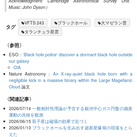
Acknowledgment: Cambridge Astronomical Survey Unit.
Music: John Dyson）
VFTS 243
ブラックホール
大マゼラン雲
タグ
タランチュラ星雲
〈参照〉
ESO：
'Black hole police' discover a dormant black hole outside
our galaxy
CfA
Nature Astronomy：
An X-ray-quiet black hole born with a
negligible kick in a massive binary within the Large Magellanic
Cloud
論文
関連記事
2026/07/14
一般相対性理論が予言する銀河中心ガス円盤の歳差
運動の兆候を観測
2026/06/15
双子星は磁場の効果で近づく
2026/01/13
ブラックホールを生み出す超新星爆発の現場をとら
えた