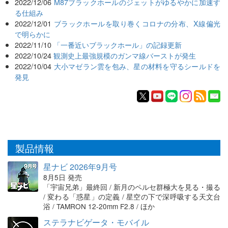
2022/12/06
M87ブラックホールのジェットがゆるやかに加速す
る仕組み
2022/12/01
ブラックホールを取り巻くコロナの分布、X線偏光
で明らかに
2022/11/10
「一番近いブラックホール」の記録更新
2022/10/24
観測史上最強規模のガンマ線バーストが発生
2022/10/04
大小マゼラン雲を包み、星の材料を守るシールドを
発見
製品情報
星ナビ 2026年9月号
8月5日 発売
「宇宙兄弟」最終回 / 新月のペルセ群極大を見る・撮る
/ 変わる「惑星」の定義 / 星空の下で深呼吸する天文台
浴 / TAMRON 12-20mm F2.8 / ほか
ステラナビゲータ・モバイル