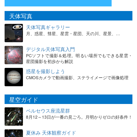
天体写真
天体写真ギャラリー
月、惑星、彗星、星雲・星団、天の川、星景、…
デジタル天体写真入門
PCソフトで撮影＆処理。明るい場所でもできる星雲・
星団撮影を初歩から解説
惑星を撮影しよう
CMOSカメラで動画撮影、ステライメージで画像処理
星空ガイド
ペルセウス座流星群
8月12～13日が一番の見ごろ。月明かりゼロの好条件！
夏休み 天体観察ガイド