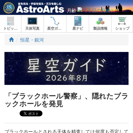
月齢
トピックス
天体写真
星空ガイド
星ナビ
製品情報
ショップ
ト
恒星・銀河
ッ
プ
「ブラックホール警察」、隠れたブラ
ックホールを発見
ブラックホールとされる天体を精査しては何度も否定して