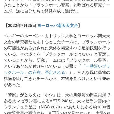
きたことから「ブラックホール警察」と呼ばれる研究チー
ムが、逆に自分たちで発見を成し遂げた。
【2022年7月25日
ヨーロッパ南天天文台
】
ベルギーのルーベン・カトリック大学とヨーロッパ南天天
文台の研究者たちを中心としたチームは、ブラックホール
の可能性があるとされた天体を精査すべく追加観測を行っ
ている。その多くを「ブラックホールではない」と否定し
ていることから、研究チームには「ブラックホール警察」
というあだ名が付けられている（参照：
「「一番近いブラ
ックホール」の存在、否定される」
）。そんな風に偽物の
指摘を続けてきたチームから、本物を見つけたという発表
があった。
「警察」がとらえた「ホシ」は、天の川銀河の衛星銀河で
ある大マゼラン雲にあるVFTS 243だ。大マゼラン雲内の
タランチュラ星雲（NGC 2070）のあたりにある約1000個
の大質量星の観測から、VFTS 243が見つかった。太陽の9