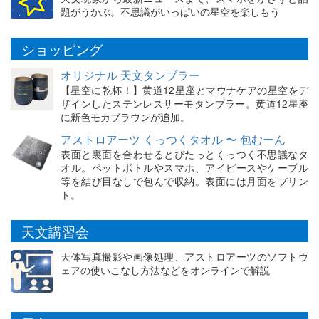
題がうかぶ。不思議がいっぱいの星空を楽しもう
ショッピング
オリジナル 天文タンブラー
【星空に乾杯！】黄道12星座とマウナケアの星空をデ
ザインしたステンレスサーモタンブラー。黄道12星座
に新色モカブラウンが追加。
アストロアーツ くっつくタオル 〜 包むーん
表面と裏面を合わせるとぴたっとくっつく不思議なタ
オル。ペットボトルやスマホ、アイピースやケーブル
等を結び目なしで包んで収納。表面には月面をプリン
ト。
天文講習会
天体写真撮影や画像処理、アストロアーツのソフトウ
ェアの使いこなし方法などをオンラインで解説