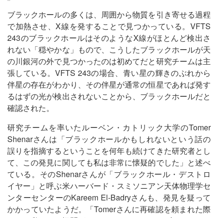
ブラックホールの多くは、周囲から物質を引き寄せる過程
で加熱させ、X線を発することで見つかっている。VFTS
243のブラックホールはそのようなX線がほとんど検出さ
れない「穏やかな」もので、こうしたブラックホールが天
の川銀河の外で見つかったのは初めてだと研究チームは主
張している。VFTS 243の場合、青い星の輝きのぶれから
伴星の存在がわかり、その伴星が通常の恒星であれば発す
るはずの光が検出されないことから、ブラックホールだと
確認された。
研究チームを率いたルーベン・カトリック大学のTomer
Shenarさんは「ブラックホールかもしれないという話の
誤りを指摘するということを何年も続けてきた研究者とし
て、この発見に関しても私は非常に懐疑的でした」と述べ
ている。そのShenarさんが「ブラックホール・デストロ
イヤー」と呼ぶ米ハーバード・スミソニアン天体物理学セ
ンターセンターのKareem El-Badryさんも、発見を疑って
かかっていたようだ。「Tomerさんに再確認を頼まれた際