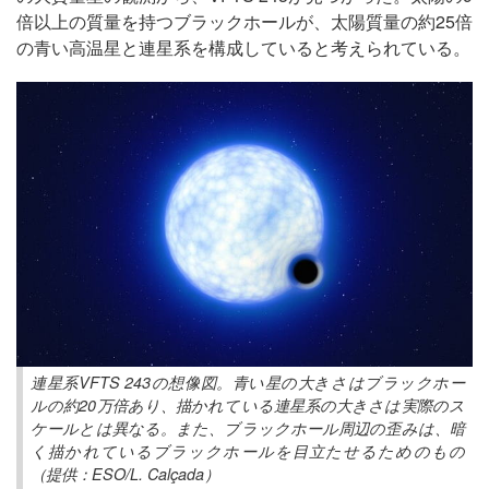
倍以上の質量を持つブラックホールが、太陽質量の約25倍
の青い高温星と連星系を構成していると考えられている。
連星系VFTS 243の想像図。青い星の大きさはブラックホー
ルの約20万倍あり、描かれている連星系の大きさは実際のス
ケールとは異なる。また、ブラックホール周辺の歪みは、暗
く描かれているブラックホールを目立たせるためのもの
（提供：ESO/L. Calçada）