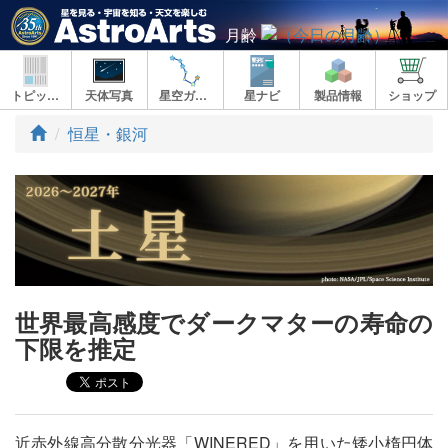
月齢
トピックス
天体写真
星空ガイド
星ナビ
製品情報
ショップ
ト
恒星・銀河
ッ
プ
世界最高感度でダークマターの寿命の
下限を推定
近赤外線高分散分光器「WINERED」を用いた矮小楕円体