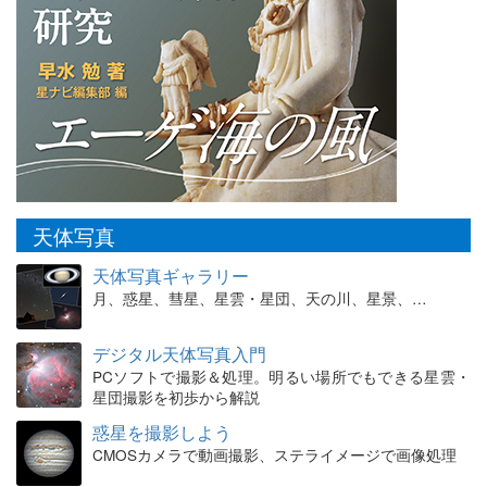
天体写真
天体写真ギャラリー
月、惑星、彗星、星雲・星団、天の川、星景、…
デジタル天体写真入門
PCソフトで撮影＆処理。明るい場所でもできる星雲・
星団撮影を初歩から解説
惑星を撮影しよう
CMOSカメラで動画撮影、ステライメージで画像処理