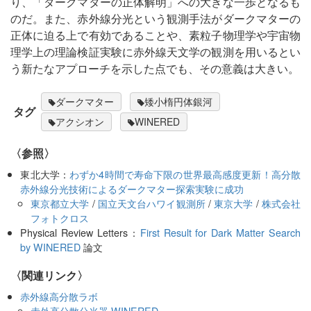
り、「ダークマターの正体解明」への大きな一歩となるも
のだ。また、赤外線分光という観測手法がダークマターの
正体に迫る上で有効であることや、素粒子物理学や宇宙物
理学上の理論検証実験に赤外線天文学の観測を用いるとい
う新たなアプローチを示した点でも、その意義は大きい。
ダークマター
矮小楕円体銀河
タグ
アクシオン
WINERED
〈参照〉
東北大学：
わずか4時間で寿命下限の世界最高感度更新！高分散
赤外線分光技術によるダークマター探索実験に成功
東京都立大学
/
国立天文台ハワイ観測所
/
東京大学
/
株式会社
フォトクロス
Physical Review Letters：
First Result for Dark Matter Search
by WINERED
論文
〈関連リンク〉
赤外線高分散ラボ
赤外高分散分光器 WINERED