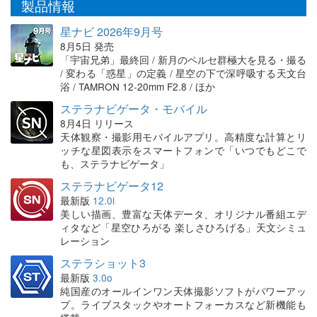
製品情報
星ナビ 2026年9月号
8月5日 発売
「宇宙兄弟」最終回 / 新月のペルセ群極大を見る・撮る
/ 変わる「惑星」の定義 / 星空の下で深呼吸する天文台
浴 / TAMRON 12-20mm F2.8 / ほか
ステラナビゲータ・モバイル
8月4日 リリース
天体観察・撮影用モバイルアプリ。高精度な計算とリ
ッチな星図表示をスマートフォンで「いつでもどこで
も、ステラナビゲータ」
ステラナビゲータ12
最新版
12.0i
美しい描画、豊富な天体データ、オリジナル番組エデ
ィタなど「星空ひろがる 楽しさひろげる」天文シミュ
レーション
ステラショット3
最新版
3.0o
純国産のオールインワン天体撮影ソフトがパワーアッ
プ。ライブスタックやオートフォーカスなど新機能も