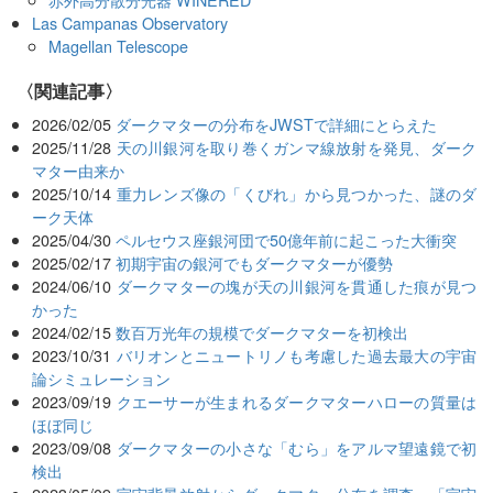
Las Campanas Observatory
Magellan Telescope
関連記事
2026/02/05
ダークマターの分布をJWSTで詳細にとらえた
2025/11/28
天の川銀河を取り巻くガンマ線放射を発見、ダーク
マター由来か
2025/10/14
重力レンズ像の「くびれ」から見つかった、謎のダ
ーク天体
2025/04/30
ペルセウス座銀河団で50億年前に起こった大衝突
2025/02/17
初期宇宙の銀河でもダークマターが優勢
2024/06/10
ダークマターの塊が天の川銀河を貫通した痕が見つ
かった
2024/02/15
数百万光年の規模でダークマターを初検出
2023/10/31
バリオンとニュートリノも考慮した過去最大の宇宙
論シミュレーション
2023/09/19
クエーサーが生まれるダークマターハローの質量は
ほぼ同じ
2023/09/08
ダークマターの小さな「むら」をアルマ望遠鏡で初
検出