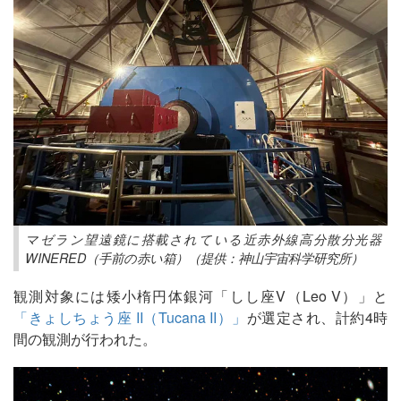
マゼラン望遠鏡に搭載されている近赤外線高分散分光器
WINERED（手前の赤い箱）（提供：神山宇宙科学研究所）
観測対象には矮小楕円体銀河「しし座V（Leo V）」と
「きょしちょう座 II（Tucana II）」
が選定され、計約4時
間の観測が行われた。