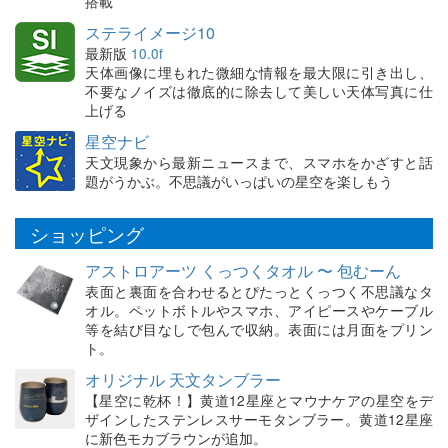
搭載
ステライメージ10
最新版
10.0f
天体画像に埋もれた微細な情報を最大限に引き出し、
不要なノイズは徹底的に除去して美しい天体写真に仕
上げる
星空ナビ
天文現象から最新ニュースまで、スマホをかざすと話
題がうかぶ。不思議がいっぱいの星空を楽しもう
ショッピング
アストロアーツ くっつくタオル 〜 包むーん
表面と裏面を合わせるとぴたっとくっつく不思議なタ
オル。ペットボトルやスマホ、アイピースやケーブル
等を結び目なしで包んで収納。表面には月面をプリン
ト。
オリジナル 天文タンブラー
【星空に乾杯！】黄道12星座とマウナケアの星空をデ
ザインしたステンレスサーモタンブラー。黄道12星座
に新色モカブラウンが追加。