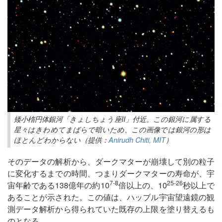
矮小楕円体銀河「きょしちょう座II」付近。この銀河に属する
星々はきわめてまばらで暗いため、この画像では銀河の形は
ほとんどわからない（提供：
Anirudh Chiti, MIT
）
そのデータの解析から、ダークマターが崩壊して別の粒子
に変化するまでの時間、つまりダークマターの寿命が、宇
7-8
25-26
宙年齢である138億年の約10
倍以上の、10
秒以上で
あることが示された。この値は、ハッブル宇宙望遠鏡の観
測データ解析から得られていた既存の上限を塗り替えるも
のとなる。