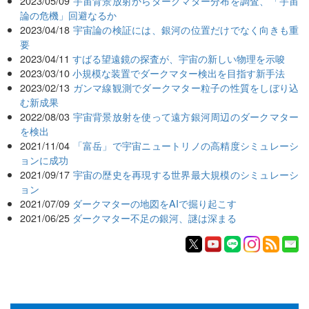
2023/05/09
宇宙背景放射からダークマター分布を調査、「宇宙
論の危機」回避なるか
2023/04/18
宇宙論の検証には、銀河の位置だけでなく向きも重
要
2023/04/11
すばる望遠鏡の探査が、宇宙の新しい物理を示唆
2023/03/10
小規模な装置でダークマター検出を目指す新手法
2023/02/13
ガンマ線観測でダークマター粒子の性質をしぼり込
む新成果
2022/08/03
宇宙背景放射を使って遠方銀河周辺のダークマター
を検出
2021/11/04
「富岳」で宇宙ニュートリノの高精度シミュレーシ
ョンに成功
2021/09/17
宇宙の歴史を再現する世界最大規模のシミュレーシ
ョン
2021/07/09
ダークマターの地図をAIで掘り起こす
2021/06/25
ダークマター不足の銀河、謎は深まる