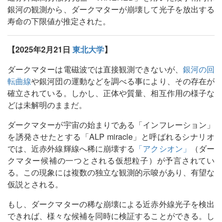
銀河の観測から、ダークマターが崩壊して光子を放出する
寿命の下限値が推定された。
【2025年2月21日
東北大学
】
ダークマターは電磁波では直接観測できないが、
銀河の回
転曲線
や銀河団の運動などを調べる事により、その存在が
確立されている。しかし、正体や質量、相互作用の様子な
どは未解明のままだ。
ダークマターが宇宙の始まりである「インフレーション」
を誘発させたとする「ALP miracle」と呼ばれるシナリオ
では、近赤外線輝線へ稀に崩壊する
「アクシオン」
（ダー
クマター候補の一つとされる仮想粒子）が予言されてい
る。この現象には複数の独立な観測的示唆があり、有望な
仮説とされる。
もし、ダークマターの稀な崩壊による近赤外線光子を検出
できれば、様々な候補を同時に検証することができる。し