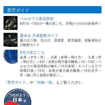
星空ガイド
ペルセウス座流星群
8月12～13日が一番の見ごろ。月明かりゼロの好条件！
夏休み 天体観察ガイド
夏の大三角、天の川、流星群、星空撮影。初級者向け
の観察ガイド
8月の見どころ
金星（夕方～宵）、火星（未明～明け方）、土星（宵
～明け方）／2日：水星が西方最大離角／12～13日：ペ
ルセウス座流星群が極大／13日未明：スペインなどで
皆既日食／15日：金星が東方最大離角／16日夕方～
宵：細い月と金星が接近／…
「
星空ガイド
」や「
特集一覧
」もご覧ください