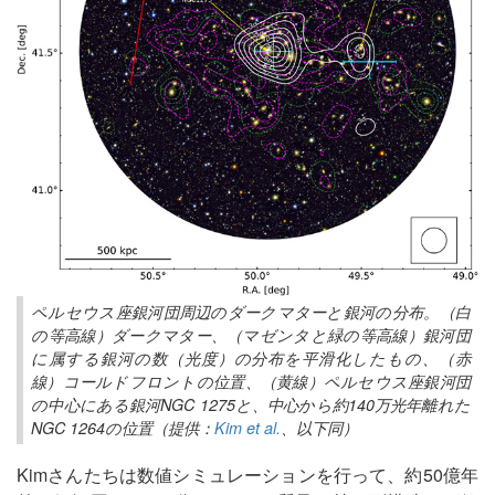
ペルセウス座銀河団周辺のダークマターと銀河の分布。（白
の等高線）ダークマター、（マゼンタと緑の等高線）銀河団
に属する銀河の数（光度）の分布を平滑化したもの、（赤
線）コールドフロントの位置、（黄線）ペルセウス座銀河団
の中心にある銀河NGC 1275と、中心から約140万光年離れた
NGC 1264の位置（提供：
Kim et al.
、以下同）
Kimさんたちは数値シミュレーションを行って、約50億年