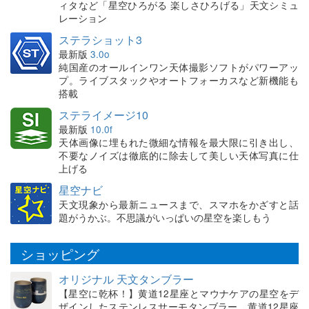
ィタなど「星空ひろがる 楽しさひろげる」天文シミュ
レーション
ステラショット3
最新版
3.0o
純国産のオールインワン天体撮影ソフトがパワーアッ
プ。ライブスタックやオートフォーカスなど新機能も
搭載
ステライメージ10
最新版
10.0f
天体画像に埋もれた微細な情報を最大限に引き出し、
不要なノイズは徹底的に除去して美しい天体写真に仕
上げる
星空ナビ
天文現象から最新ニュースまで、スマホをかざすと話
題がうかぶ。不思議がいっぱいの星空を楽しもう
ショッピング
オリジナル 天文タンブラー
【星空に乾杯！】黄道12星座とマウナケアの星空をデ
ザインしたステンレスサーモタンブラー。黄道12星座