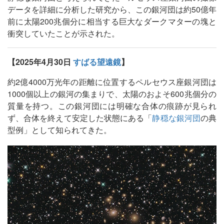
データを詳細に分析した研究から、この銀河団は約50億年
前に太陽200兆個分に相当する巨大なダークマターの塊と
衝突していたことが示された。
【2025年4月30日
すばる望遠鏡
】
約2億4000万光年の距離に位置するペルセウス座銀河団は
1000個以上の銀河の集まりで、太陽のおよそ600兆個分の
質量を持つ。この銀河団には明確な合体の痕跡が見られ
ず、合体を終えて安定した状態にある「
静穏な銀河団
の典
型例」として知られてきた。