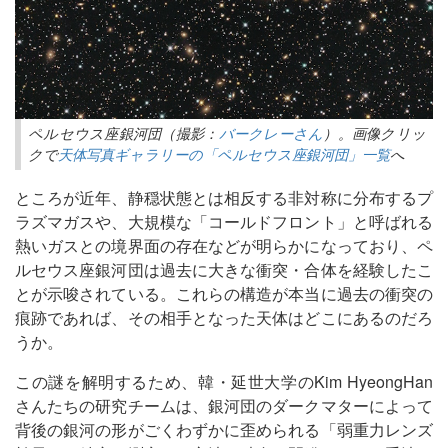
ペルセウス座銀河団（撮影：
バークレーさん
）。画像クリッ
クで
天体写真ギャラリーの「ペルセウス座銀河団」一覧
へ
ところが近年、静穏状態とは相反する非対称に分布するプ
ラズマガスや、大規模な「コールドフロント」と呼ばれる
熱いガスとの境界面の存在などが明らかになっており、ペ
ルセウス座銀河団は過去に大きな衝突・合体を経験したこ
とが示唆されている。これらの構造が本当に過去の衝突の
痕跡であれば、その相手となった天体はどこにあるのだろ
うか。
この謎を解明するため、韓・延世大学のKim HyeongHan
さんたちの研究チームは、銀河団のダークマターによって
背後の銀河の形がごくわずかに歪められる「弱重力レンズ