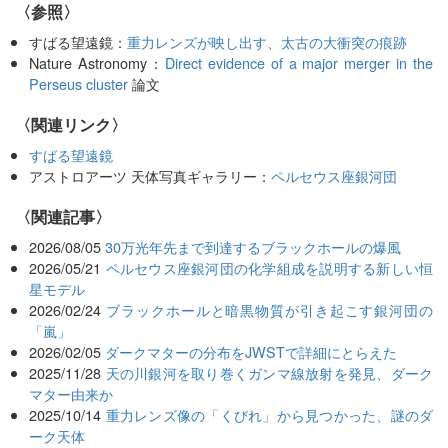
〈参照〉
すばる望遠鏡：
重力レンズが映し出す、太古の大衝突の痕跡
Nature Astronomy：
Direct evidence of a major merger in the
Perseus cluster
論文
〈関連リンク〉
すばる望遠鏡
アストロアーツ 天体写真ギャラリー：
ペルセウス座銀河団
関連記事
2026/08/05
30万光年先まで到達するブラックホールの爆風
2026/05/21
ペルセウス座銀河団の化学組成を説明する新しい恒
星モデル
2026/02/24
ブラックホールと暗黒物質が引き起こす銀河団の
「嵐」
2026/02/05
ダークマターの分布をJWSTで詳細にとらえた
2025/11/28
天の川銀河を取り巻くガンマ線放射を発見、ダーク
マター由来か
2025/10/14
重力レンズ像の「くびれ」から見つかった、謎のダ
ーク天体