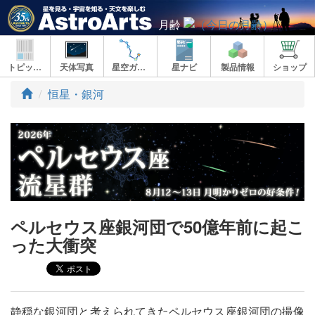
月齢
トピックス
天体写真
星空ガイド
星ナビ
製品情報
ショップ
ト
恒星・銀河
ッ
プ
ペルセウス座銀河団で50億年前に起こ
った大衝突
静穏な銀河団と考えられてきたペルセウス座銀河団の撮像