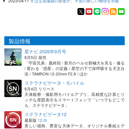
2023/04/11
すばる望遠鏡の探査が、宇宙の新しい物理を示唆
製品情報
星ナビ 2026年9月号
8月5日 発売
「宇宙兄弟」最終回 / 新月のペルセ群極大を見る・撮る
/ 変わる「惑星」の定義 / 星空の下で深呼吸する天文台
浴 / TAMRON 12-20mm F2.8 / ほか
ステラナビゲータ・モバイル
8月4日 リリース
天体観察・撮影用モバイルアプリ。高精度な計算とリ
ッチな星図表示をスマートフォンで「いつでもどこで
も、ステラナビゲータ」
ステラナビゲータ12
最新版
12.0i
美しい描画、豊富な天体データ、オリジナル番組エデ