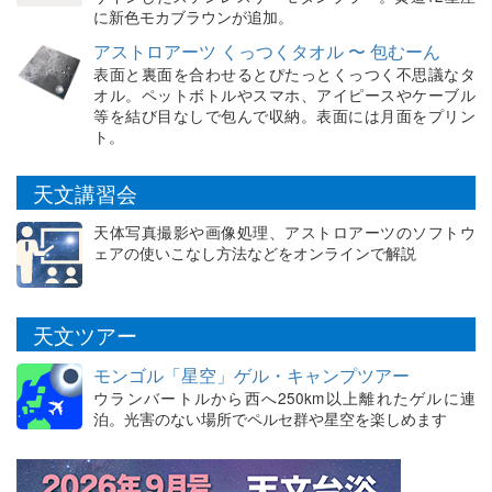
に新色モカブラウンが追加。
アストロアーツ くっつくタオル 〜 包むーん
表面と裏面を合わせるとぴたっとくっつく不思議なタ
オル。ペットボトルやスマホ、アイピースやケーブル
等を結び目なしで包んで収納。表面には月面をプリン
ト。
天文講習会
天体写真撮影や画像処理、アストロアーツのソフトウ
ェアの使いこなし方法などをオンラインで解説
天文ツアー
モンゴル「星空」ゲル・キャンプツアー
ウランバートルから西へ250km以上離れたゲルに連
泊。光害のない場所でペルセ群や星空を楽しめます