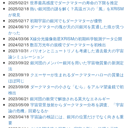
2025/02/21
世界最高感度でダークマターの寿命の下限を推定
2025/02/18
熱い銀河団の謎を解く？高温ガスの「風」をXRISM
が発見
2025/02/17
初期宇宙の銀河でもダークマターが優勢
2024/06/10
ダークマターの塊が天の川銀河を貫通した痕が見つ
かった
2024/03/06
X線分光撮像衛星XRISMの初期科学観測データ公開
2024/02/15
数百万光年の規模でダークマターを初検出
2023/10/31
バリオンとニュートリノも考慮した過去最大の宇宙
論シミュレーション
2023/09/22
銀河団のメンバー銀河を用いた宇宙物質量の新測定
法
2023/09/19
クエーサーが生まれるダークマターハローの質量は
ほぼ同じ
2023/09/08
ダークマターの小さな「むら」をアルマ望遠鏡で初
検出
2023/06/21
銀河団の衝突で解放される莫大なエネルギー
2023/05/09
宇宙背景放射からダークマター分布を調査、「宇宙
論の危機」回避なるか
2023/04/18
宇宙論の検証には、銀河の位置だけでなく向きも重
要