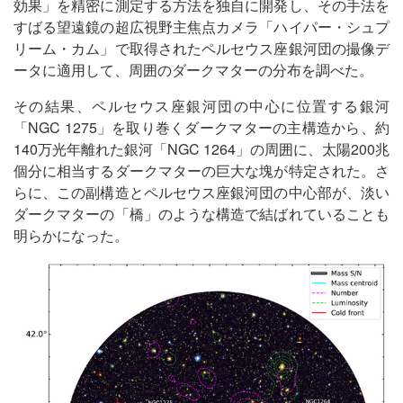
効果」を精密に測定する方法を独自に開発し、その手法を
すばる望遠鏡の超広視野主焦点カメラ「ハイパー・シュプ
リーム・カム」で取得されたペルセウス座銀河団の撮像デ
ータに適用して、周囲のダークマターの分布を調べた。
その結果、ペルセウス座銀河団の中心に位置する銀河
「NGC 1275」を取り巻くダークマターの主構造から、約
140万光年離れた銀河「NGC 1264」の周囲に、太陽200兆
個分に相当するダークマターの巨大な塊が特定された。さ
らに、この副構造とペルセウス座銀河団の中心部が、淡い
ダークマターの「橋」のような構造で結ばれていることも
明らかになった。