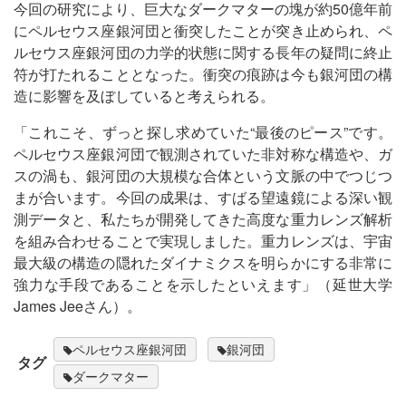
今回の研究により、巨大なダークマターの塊が約50億年前
にペルセウス座銀河団と衝突したことが突き止められ、ペ
ルセウス座銀河団の力学的状態に関する長年の疑問に終止
符が打たれることとなった。衝突の痕跡は今も銀河団の構
造に影響を及ぼしていると考えられる。
「これこそ、ずっと探し求めていた“最後のピース”です。
ペルセウス座銀河団で観測されていた非対称な構造や、ガ
スの渦も、銀河団の大規模な合体という文脈の中でつじつ
まが合います。今回の成果は、すばる望遠鏡による深い観
測データと、私たちが開発してきた高度な重力レンズ解析
を組み合わせることで実現しました。重力レンズは、宇宙
最大級の構造の隠れたダイナミクスを明らかにする非常に
強力な手段であることを示したといえます」（延世大学
James Jeeさん）。
ペルセウス座銀河団
銀河団
タグ
ダークマター