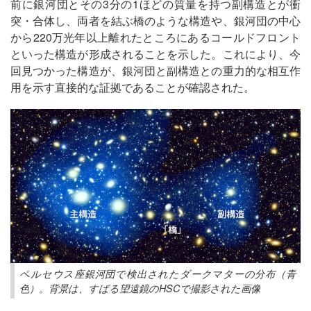
前に銀河団とその3分の1ほどの質量を持つ副構造とが衝
突・合体し、両者を結ぶ橋のような構造や、銀河団の中心
から220万光年以上離れたところにあるコールドフロント
といった構造が形成されることを示した。これにより、今
回見つかった構造が、銀河団と副構造との重力的な相互作
用を示す直接的な証拠であることが確認された。
ペルセウス座銀河団で検出されたダークマターの分布（青
色）。背景は、すばる望遠鏡のHSCで撮影された画像