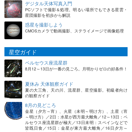
デジタル天体写真入門
PCソフトで撮影＆処理。明るい場所でもできる星雲・
星団撮影を初歩から解説
惑星を撮影しよう
CMOSカメラで動画撮影、ステライメージで画像処理
星空ガイド
ペルセウス座流星群
8月12～13日が一番の見ごろ。月明かりゼロの好条件！
夏休み 天体観察ガイド
夏の大三角、天の川、流星群、星空撮影。初級者向け
の観察ガイド
8月の見どころ
金星（夕方～宵）、火星（未明～明け方）、土星（宵
～明け方）／2日：水星が西方最大離角／12～13日：ペ
ルセウス座流星群が極大／13日未明：スペインなどで
皆既日食／15日：金星が東方最大離角／16日夕方～