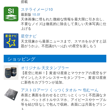
搭載
ステライメージ10
最新版
10.0f
天体画像に埋もれた微細な情報を最大限に引き出し、
不要なノイズは徹底的に除去して美しい天体写真に仕
上げる
星空ナビ
天文現象から最新ニュースまで、スマホをかざすと話
題がうかぶ。不思議がいっぱいの星空を楽しもう
ショッピング
オリジナル 天文タンブラー
【星空に乾杯！】黄道12星座とマウナケアの星空をデ
ザインしたステンレスサーモタンブラー。黄道12星座
に新色モカブラウンが追加。
アストロアーツ くっつくタオル 〜 包むーん
表面と裏面を合わせるとぴたっとくっつく不思議なタ
オル。ペットボトルやスマホ、アイピースやケーブル
等を結び目なしで包んで収納。表面には月面をプリン
ト。