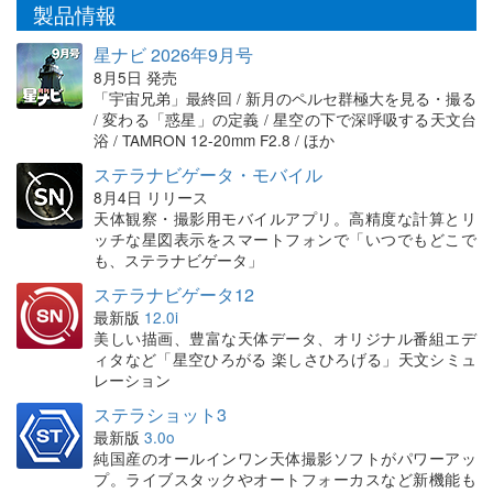
製品情報
星ナビ 2026年9月号
8月5日 発売
「宇宙兄弟」最終回 / 新月のペルセ群極大を見る・撮る
/ 変わる「惑星」の定義 / 星空の下で深呼吸する天文台
浴 / TAMRON 12-20mm F2.8 / ほか
ステラナビゲータ・モバイル
8月4日 リリース
天体観察・撮影用モバイルアプリ。高精度な計算とリ
ッチな星図表示をスマートフォンで「いつでもどこで
も、ステラナビゲータ」
ステラナビゲータ12
最新版
12.0i
美しい描画、豊富な天体データ、オリジナル番組エデ
ィタなど「星空ひろがる 楽しさひろげる」天文シミュ
レーション
ステラショット3
最新版
3.0o
純国産のオールインワン天体撮影ソフトがパワーアッ
プ。ライブスタックやオートフォーカスなど新機能も