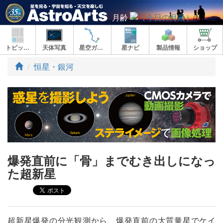
月齢
トピックス
天体写真
星空ガイド
星ナビ
製品情報
ショップ
ト
恒星・銀河
ッ
プ
爆発直前に「骨」までむき出しになっ
た超新星
超新星爆発の分光観測から、爆発直前の大質量星でケイ