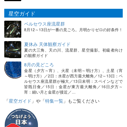
星空ガイド
ペルセウス座流星群
8月12～13日が一番の見ごろ。月明かりゼロの好条件！
夏休み 天体観察ガイド
夏の大三角、天の川、流星群、星空撮影。初級者向け
の観察ガイド
8月の見どころ
金星（夕方～宵）、火星（未明～明け方）、土星（宵
～明け方）／2日：水星が西方最大離角／12～13日：ペ
ルセウス座流星群が極大／13日未明：スペインなどで
皆既日食／15日：金星が東方最大離角／16日夕方～
宵：細い月と金星が接近／…
「
星空ガイド
」や「
特集一覧
」もご覧ください