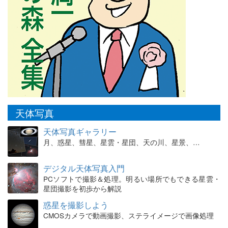
天体写真
天体写真ギャラリー
月、惑星、彗星、星雲・星団、天の川、星景、…
デジタル天体写真入門
PCソフトで撮影＆処理。明るい場所でもできる星雲・
星団撮影を初歩から解説
惑星を撮影しよう
CMOSカメラで動画撮影、ステライメージで画像処理