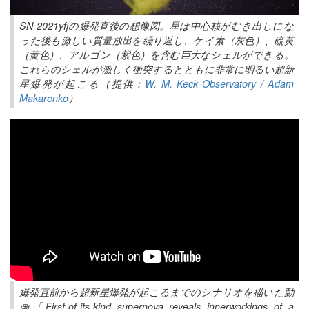
SN 2021yfjの爆発直後の想像図。星は中心核がむき出しにな
った後も激しい質量放出を繰り返し、ケイ素（灰色）、硫黄
（黄色）、アルゴン（紫色）を含む巨大なシェルができる。
これらのシェルが激しく衝突するとともに非常に明るい超新
星爆発が起こる（提供：
W. M. Keck Observatory / Adam
Makarenko
）
爆発直前から超新星爆発が起こるまでのシナリオを描いた動
画「First-of-its-kind supernova reveals innerworkings of a