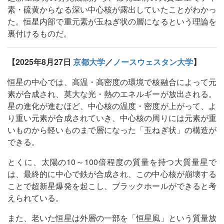
素・硫黄からなる深い中心核が露出していたことがわかっ
た。恒星内部で重元素が玉ねぎ状の層になるという理論を
裏付けるものだ。
【2025年8月27日
京都大学
／
ノースウェスタン大学
】
恒星の中心では、高温・高密度の環境で核融合によって元
素が合成され、莫大な光・熱のエネルギーが放出される。
星の進化が進むほど、中心核の温度・密度が上がって、よ
り重い元素が合成されていき、中心核の周りには元素が重
いものから軽いものまで層になった「玉ねぎ状」の構造が
できる。
とくに、太陽の10～100倍程度の質量を持つ大質量星で
は、最終的に中心で鉄が合成され、この中心核が崩壊する
ことで超新星爆発を起こし、ブラックホールができると考
えられている。
また、老いた恒星は外層の一部を「恒星風」という質量放