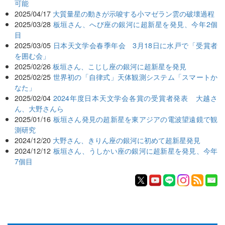
可能
2025/04/17
大質量星の動きが示唆する小マゼラン雲の破壊過程
2025/03/28
板垣さん、へび座の銀河に超新星を発見、今年2個
目
2025/03/05
日本天文学会春季年会 3月18日に水戸で「受賞者
を囲む会」
2025/02/26
板垣さん、こじし座の銀河に超新星を発見
2025/02/25
世界初の「自律式」天体観測システム「スマートか
なた」
2025/02/04
2024年度日本天文学会各賞の受賞者発表 大越さ
ん、大野さんら
2025/01/16
板垣さん発見の超新星を東アジアの電波望遠鏡で観
測研究
2024/12/20
大野さん、きりん座の銀河に初めて超新星発見
2024/12/12
板垣さん、うしかい座の銀河に超新星を発見、今年
7個目