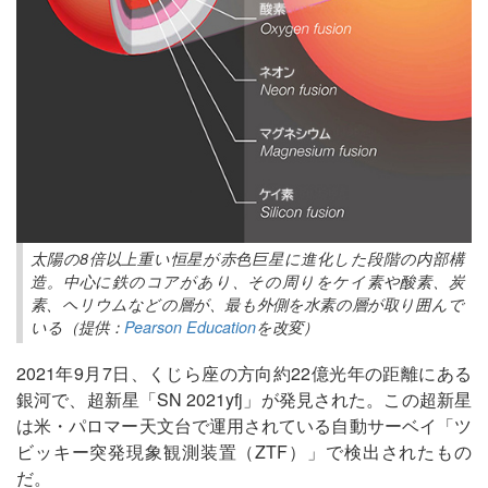
太陽の8倍以上重い恒星が赤色巨星に進化した段階の内部構
造。中心に鉄のコアがあり、その周りをケイ素や酸素、炭
素、ヘリウムなどの層が、最も外側を水素の層が取り囲んで
いる（提供：
Pearson Education
を改変）
2021年9月7日、くじら座の方向約22億光年の距離にある
銀河で、超新星「SN 2021yfj」が発見された。この超新星
は米・パロマー天文台で運用されている自動サーベイ「ツ
ビッキー突発現象観測装置（ZTF）」で検出されたもの
だ。