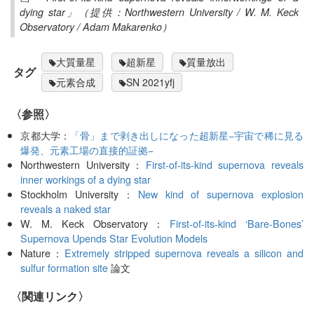
dying star」（提供：Northwestern University / W. M. Keck
Observatory / Adam Makarenko）
大質量星
超新星
質量放出
タグ
元素合成
SN 2021yfj
〈参照〉
京都大学：
「骨」まで剥き出しになった超新星−宇宙で稀に見る
爆発、元素工場の直接的証拠−
Northwestern University：
First-of-its-kind supernova reveals
inner workings of a dying star
Stockholm University：
New kind of supernova explosion
reveals a naked star
W. M. Keck Observatory：
First-of-its-kind ‘Bare-Bones’
Supernova Upends Star Evolution Models
Nature：
Extremely stripped supernova reveals a silicon and
sulfur formation site
論文
〈関連リンク〉