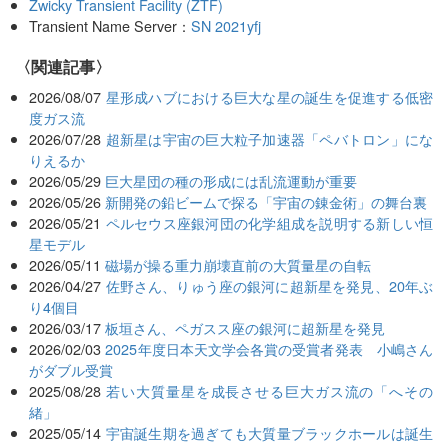
Zwicky Transient Facility (ZTF)
Transient Name Server：
SN 2021yfj
関連記事
2026/08/07
星形成ハブにおける巨大な星の誕生を促進する低密
度ガス流
2026/07/28
超新星は宇宙の巨大粒子加速器「ペバトロン」にな
りえるか
2026/05/29
巨大星団の種の形成には乱流運動が重要
2026/05/26
新開発の鉛ビームで探る「宇宙の錬金術」の舞台裏
2026/05/21
ペルセウス座銀河団の化学組成を説明する新しい恒
星モデル
2026/05/11
磁場が操る重力崩壊直前の大質量星の自転
2026/04/27
佐野さん、りゅう座の銀河に超新星を発見、20年ぶ
り4個目
2026/03/17
板垣さん、ペガスス座の銀河に超新星を発見
2026/02/03
2025年度日本天文学会各賞の受賞者発表 小嶋さん
がダブル受賞
2025/08/28
若い大質量星を成長させる巨大ガス流の「へその
緒」
2025/05/14
宇宙誕生期を過ぎても大質量ブラックホールは誕生