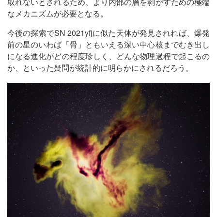
取れないとされるため、より内部の層を剥がすための極端
なメカニズムが必要となる。
今後の探索でSN 2021yfjに似た天体が発見されれば、爆発
前の星のいわば「骨」ともいえる深い中心核までむき出し
になる進化がどの程度珍しく、どんな物理過程で起こるの
か、といった疑問が統計的に明らかにされるだろう。