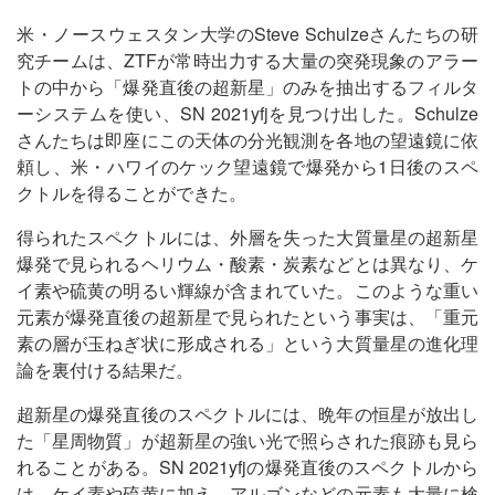
米・ノースウェスタン大学のSteve Schulzeさんたちの研
究チームは、ZTFが常時出力する大量の突発現象のアラー
トの中から「爆発直後の超新星」のみを抽出するフィルタ
ーシステムを使い、SN 2021yfjを見つけ出した。Schulze
さんたちは即座にこの天体の分光観測を各地の望遠鏡に依
頼し、米・ハワイのケック望遠鏡で爆発から1日後のスペ
クトルを得ることができた。
得られたスペクトルには、外層を失った大質量星の超新星
爆発で見られるヘリウム・酸素・炭素などとは異なり、ケ
イ素や硫黄の明るい輝線が含まれていた。このような重い
元素が爆発直後の超新星で見られたという事実は、「重元
素の層が玉ねぎ状に形成される」という大質量星の進化理
論を裏付ける結果だ。
超新星の爆発直後のスペクトルには、晩年の恒星が放出し
た「星周物質」が超新星の強い光で照らされた痕跡も見ら
れることがある。SN 2021yfjの爆発直後のスペクトルから
は、ケイ素や硫黄に加え、アルゴンなどの元素も大量に検