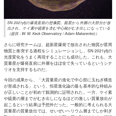
SN 2021yfjの爆発直前の想像図。親星から外層の大部分が放
出され、ケイ素や硫黄を含む中心核がむき出しになっている
（提供：W. M. Keck Observatory / Adam Makarenko)）
さらに研究チームは、超新星爆発で放出された物質が星周
物質と衝突する過程をシミュレーションし、SN 2021yfjの
光度変化をうまく再現することにも成功した。これも、大
質量星が爆発直前に外層をほぼ全て失っているというシナ
リオを支持するものだ。
今回の成果から、「大質量星の進化で中心部に玉ねぎ構造
が形成される」という、恒星進化論の最も基本的な枠組み
が正しいことが初めて観測的に証明された。一方、ケイ素
や硫黄の層までがむき出しになるほどの激しい質量放出が
起こるという結果は予想外だった。一般的に考えられる大
質量星の質量放出では、せいぜいヘリウム層までしか剥ぎ