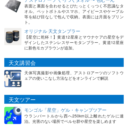
表面と裏面を合わせるとぴたっとくっつく不思議なタ
オル。ペットボトルやスマホ、アイピースやケーブル
等を結び目なしで包んで収納。表面には月面をプリン
ト。
オリジナル 天文タンブラー
【星空に乾杯！】黄道12星座とマウナケアの星空をデ
ザインしたステンレスサーモタンブラー。黄道12星座
に新色モカブラウンが追加。
天文講習会
天体写真撮影や画像処理、アストロアーツのソフトウ
ェアの使いこなし方法などをオンラインで解説
天文ツアー
モンゴル「星空」ゲル・キャンプツアー
ウランバートルから西へ250km以上離れたゲルに連
泊。光害のない場所でペルセ群や星空を楽しめます