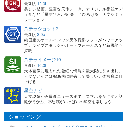
最新版
12.0i
美しい描画、豊富な天体データ、オリジナル番組エデ
ィタなど「星空ひろがる 楽しさひろげる」天文シミュ
レーション
ステラショット3
最新版
3.0o
純国産のオールインワン天体撮影ソフトがパワーアッ
プ。ライブスタックやオートフォーカスなど新機能も
搭載
ステライメージ10
最新版
10.0f
天体画像に埋もれた微細な情報を最大限に引き出し、
不要なノイズは徹底的に除去して美しい天体写真に仕
上げる
星空ナビ
天文現象から最新ニュースまで、スマホをかざすと話
題がうかぶ。不思議がいっぱいの星空を楽しもう
ショッピング
アストロアーツ くっつくタオル 〜 包むーん