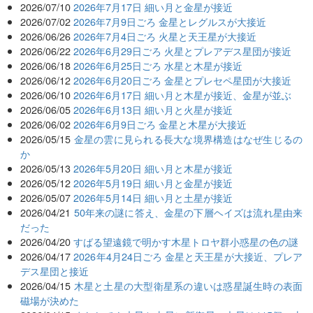
2026/07/10
2026年7月17日 細い月と金星が接近
2026/07/02
2026年7月9日ごろ 金星とレグルスが大接近
2026/06/26
2026年7月4日ごろ 火星と天王星が大接近
2026/06/22
2026年6月29日ごろ 火星とプレアデス星団が接近
2026/06/18
2026年6月25日ごろ 水星と木星が接近
2026/06/12
2026年6月20日ごろ 金星とプレセペ星団が大接近
2026/06/10
2026年6月17日 細い月と木星が接近、金星が並ぶ
2026/06/05
2026年6月13日 細い月と火星が接近
2026/06/02
2026年6月9日ごろ 金星と木星が大接近
2026/05/15
金星の雲に見られる長大な境界構造はなぜ生じるの
か
2026/05/13
2026年5月20日 細い月と木星が接近
2026/05/12
2026年5月19日 細い月と金星が接近
2026/05/07
2026年5月14日 細い月と土星が接近
2026/04/21
50年来の謎に答え、金星の下層ヘイズは流れ星由来
だった
2026/04/20
すばる望遠鏡で明かす木星トロヤ群小惑星の色の謎
2026/04/17
2026年4月24日ごろ 金星と天王星が大接近、プレア
デス星団と接近
2026/04/15
木星と土星の大型衛星系の違いは惑星誕生時の表面
磁場が決めた