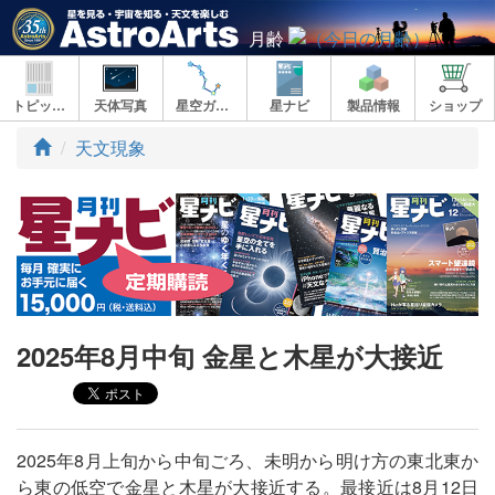
月齢
トピックス
天体写真
星空ガイド
星ナビ
製品情報
ショップ
ト
天文現象
ッ
プ
2025年8月中旬 金星と木星が大接近
2025年8月上旬から中旬ごろ、未明から明け方の東北東か
ら東の低空で金星と木星が大接近する。最接近は8月12日