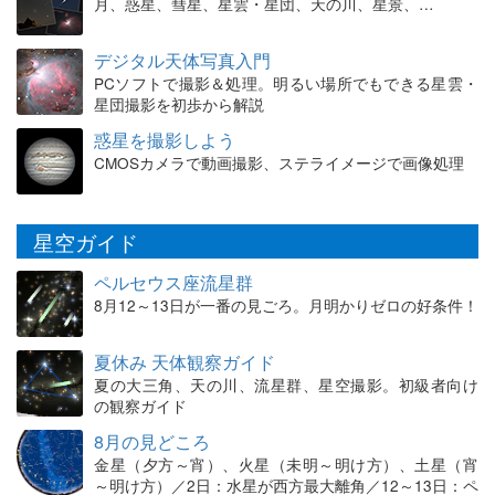
月、惑星、彗星、星雲・星団、天の川、星景、…
デジタル天体写真入門
PCソフトで撮影＆処理。明るい場所でもできる星雲・
星団撮影を初歩から解説
惑星を撮影しよう
CMOSカメラで動画撮影、ステライメージで画像処理
星空ガイド
ペルセウス座流星群
8月12～13日が一番の見ごろ。月明かりゼロの好条件！
夏休み 天体観察ガイド
夏の大三角、天の川、流星群、星空撮影。初級者向け
の観察ガイド
8月の見どころ
金星（夕方～宵）、火星（未明～明け方）、土星（宵
～明け方）／2日：水星が西方最大離角／12～13日：ペ