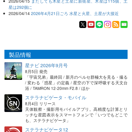
2026/04/15
またしても木星と土星に新衛星、木星は115個、土
星は292個に
2026/04/14
2026年4月21日ごろ 水星と火星、土星が大接近
製品情報
星ナビ 2026年9月号
8月5日 発売
「宇宙兄弟」最終回 / 新月のペルセ群極大を見る・撮る
/ 変わる「惑星」の定義 / 星空の下で深呼吸する天文台
浴 / TAMRON 12-20mm F2.8 / ほか
ステラナビゲータ・モバイル
8月4日 リリース
天体観察・撮影用モバイルアプリ。高精度な計算とリ
ッチな星図表示をスマートフォンで「いつでもどこで
も、ステラナビゲータ」
ステラナビゲータ12