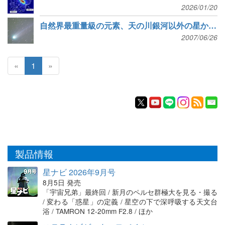
2026/01/20
自然界最重量級の元素、天の川銀河以外の星からも検出
2007/06/26
«
1
»
製品情報
星ナビ 2026年9月号
8月5日 発売
「宇宙兄弟」最終回 / 新月のペルセ群極大を見る・撮る
/ 変わる「惑星」の定義 / 星空の下で深呼吸する天文台
浴 / TAMRON 12-20mm F2.8 / ほか