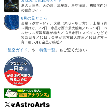
夏休み 天体観察ガイド
夏の大三角、天の川、流星群、星空撮影。初級者向け
の観察ガイド
8月の見どころ
金星（夕方～宵）、火星（未明～明け方）、土星（宵
～明け方）／2日：水星が西方最大離角／12～13日：ペ
ルセウス座流星群が極大／13日未明：スペインなどで
皆既日食／15日：金星が東方最大離角／16日夕方～
宵：細い月と金星が接近／…
「
星空ガイド
」や「
特集一覧
」もご覧ください