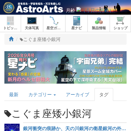
月齢
トピックス
天体写真
星空ガイド
星ナビ
製品情報
ショップ
ト
こぐま座矮小銀河
ッ
プ
AstroArts
最新
カテゴリー
アーカイブ
タグ
Topics
こぐま座矮小銀河
銀河衝突の痕跡か、天の川銀河の衛星銀河の外に広がる星々