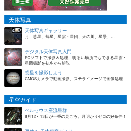
天体写真
天体写真ギャラリー
月、惑星、彗星、星雲・星団、天の川、星景、…
デジタル天体写真入門
PCソフトで撮影＆処理。明るい場所でもできる星雲・
星団撮影を初歩から解説
惑星を撮影しよう
CMOSカメラで動画撮影、ステライメージで画像処理
星空ガイド
ペルセウス座流星群
8月12～13日が一番の見ごろ。月明かりゼロの好条件！