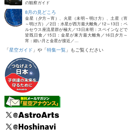
の観察ガイド
8月の見どころ
金星（夕方～宵）、火星（未明～明け方）、土星（宵
～明け方）／2日：水星が西方最大離角／12～13日：ペ
ルセウス座流星群が極大／13日未明：スペインなどで
皆既日食／15日：金星が東方最大離角／16日夕方～
宵：細い月と金星が接近／…
「
星空ガイド
」や「
特集一覧
」もご覧ください