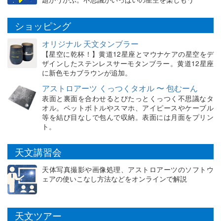
ショッピング
オリジナル 天文タンブラー
【星空に乾杯！】黄道12星座とマウナケアの星空をデ
ザインしたステンレスサーモタンブラー。黄道12星座
に新色モカブラウンが追加。
アストロアーツ くっつくタオル 〜 包むーん
表面と裏面を合わせるとぴたっとくっつく不思議なタ
オル。ペットボトルやスマホ、アイピースやケーブル
等を結び目なしで包んで収納。表面には月面をプリン
ト。
天文講習会
天体写真撮影や画像処理、アストロアーツのソフトウ
ェアの使いこなし方法などをオンラインで解説
天文ツアー