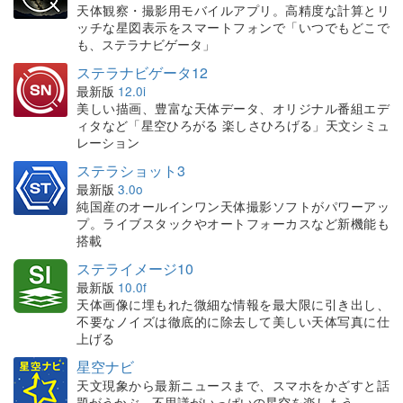
天体観察・撮影用モバイルアプリ。高精度な計算とリ
ッチな星図表示をスマートフォンで「いつでもどこで
も、ステラナビゲータ」
ステラナビゲータ12
最新版
12.0i
美しい描画、豊富な天体データ、オリジナル番組エデ
ィタなど「星空ひろがる 楽しさひろげる」天文シミュ
レーション
ステラショット3
最新版
3.0o
純国産のオールインワン天体撮影ソフトがパワーアッ
プ。ライブスタックやオートフォーカスなど新機能も
搭載
ステライメージ10
最新版
10.0f
天体画像に埋もれた微細な情報を最大限に引き出し、
不要なノイズは徹底的に除去して美しい天体写真に仕
上げる
星空ナビ
天文現象から最新ニュースまで、スマホをかざすと話
題がうかぶ。不思議がいっぱいの星空を楽しもう