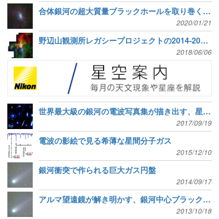
合体銀河の超大質量ブラックホールを取り巻くガス
2020/01/21
野辺山観測所レガシープロジェクトの2014-2017期のデータリリース
2018/06/06
世界最大級の銀河の電波写真集が描き出す、星の誕生過程
2017/09/19
電波の影絵で見る希薄な星間分子ガス
2015/12/10
銀河衝突で作られる巨大ガス円盤
2014/09/17
アルマ望遠鏡が解き明かす、銀河中心ブラックホールの活動
2013/10/18