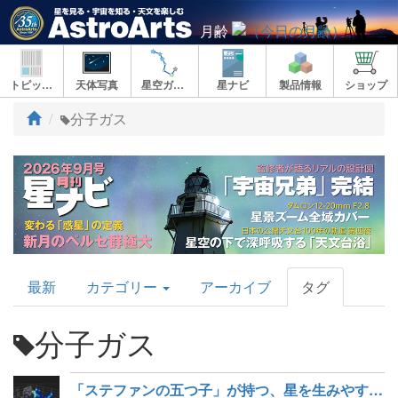
月齢
トピックス
天体写真
星空ガイド
星ナビ
製品情報
ショップ
ト
分子ガス
ッ
プ
AstroArts
最新
カテゴリー
アーカイブ
タグ
Topics
分子ガス
「ステファンの五つ子」が持つ、星を生みやすいガス、生みにくいガス