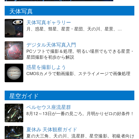
天体写真
天体写真ギャラリー
月、惑星、彗星、星雲・星団、天の川、星景、…
デジタル天体写真入門
PCソフトで撮影＆処理。明るい場所でもできる星雲・
星団撮影を初歩から解説
惑星を撮影しよう
CMOSカメラで動画撮影、ステライメージで画像処理
星空ガイド
ペルセウス座流星群
8月12～13日が一番の見ごろ。月明かりゼロの好条件！
夏休み 天体観察ガイド
夏の大三角、天の川、流星群、星空撮影。初級者向け