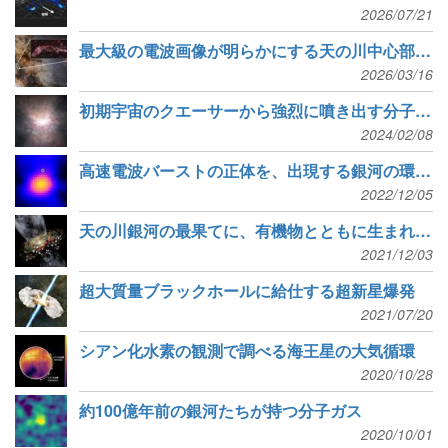
2026/07/21
最大級の電波画像が明らかにする天の川中心部の化学組成
2026/03/16
初期宇宙のクエーサーから強烈に噴き出す分子ガス
2024/02/08
高速電波バーストの正体を、出現する銀河の環境から探る
2022/12/05
天の川銀河の最果てに、有機物とともに生まれた星を発見
2021/12/03
超大質量ブラックホールに給仕する超新星爆発
2021/07/20
シアン化水素の観測で調べる海王星の大気循環
2020/10/28
約100億年前の銀河たちが持つ分子ガス
2020/10/01