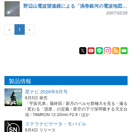
野辺山電波望遠鏡による「渦巻銀河の電波地図帳」
2007/02/26
«
1
»
製品情報
星ナビ 2026年9月号
8月5日 発売
「宇宙兄弟」最終回 / 新月のペルセ群極大を見る・撮る
/ 変わる「惑星」の定義 / 星空の下で深呼吸する天文台
浴 / TAMRON 12-20mm F2.8 / ほか
ステラナビゲータ・モバイル
8月4日 リリース