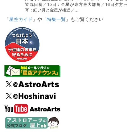
皆既日食／15日：金星が東方最大離角／16日夕方～
宵：細い月と金星が接近／…
「
星空ガイド
」や「
特集一覧
」もご覧ください