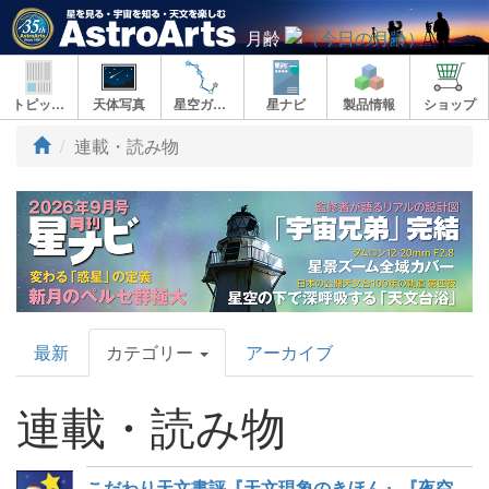
月齢
トピックス
天体写真
星空ガイド
星ナビ
製品情報
ショップ
連載・読み物
AstroArts
最新
カテゴリー
アーカイブ
Topics
連載・読み物
こだわり天文書評『天文現象のきほん』『夜空をおもいっきり楽しむ図鑑』など9冊