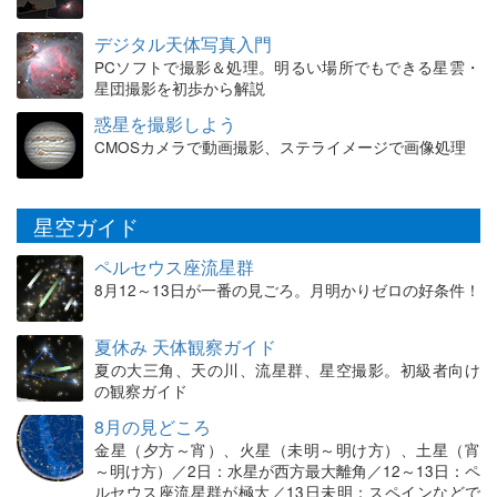
デジタル天体写真入門
PCソフトで撮影＆処理。明るい場所でもできる星雲・
星団撮影を初歩から解説
惑星を撮影しよう
CMOSカメラで動画撮影、ステライメージで画像処理
星空ガイド
ペルセウス座流星群
8月12～13日が一番の見ごろ。月明かりゼロの好条件！
夏休み 天体観察ガイド
夏の大三角、天の川、流星群、星空撮影。初級者向け
の観察ガイド
8月の見どころ
金星（夕方～宵）、火星（未明～明け方）、土星（宵
～明け方）／2日：水星が西方最大離角／12～13日：ペ
ルセウス座流星群が極大／13日未明：スペインなどで