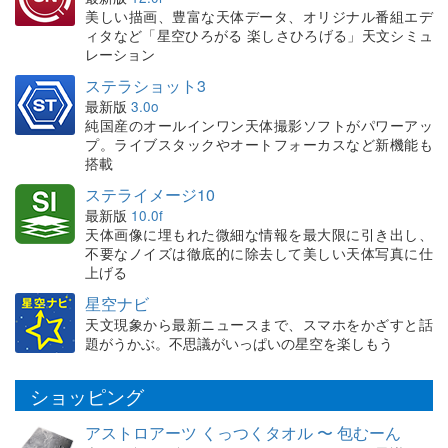
美しい描画、豊富な天体データ、オリジナル番組エデ
ィタなど「星空ひろがる 楽しさひろげる」天文シミュ
レーション
ステラショット3
最新版
3.0o
純国産のオールインワン天体撮影ソフトがパワーアッ
プ。ライブスタックやオートフォーカスなど新機能も
搭載
ステライメージ10
最新版
10.0f
天体画像に埋もれた微細な情報を最大限に引き出し、
不要なノイズは徹底的に除去して美しい天体写真に仕
上げる
星空ナビ
天文現象から最新ニュースまで、スマホをかざすと話
題がうかぶ。不思議がいっぱいの星空を楽しもう
ショッピング
アストロアーツ くっつくタオル 〜 包むーん