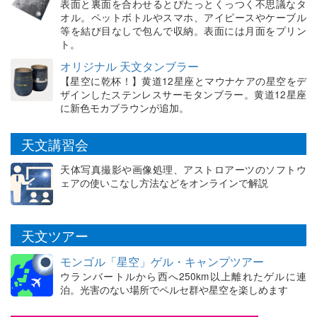
表面と裏面を合わせるとぴたっとくっつく不思議なタ
オル。ペットボトルやスマホ、アイピースやケーブル
等を結び目なしで包んで収納。表面には月面をプリン
ト。
オリジナル 天文タンブラー
【星空に乾杯！】黄道12星座とマウナケアの星空をデ
ザインしたステンレスサーモタンブラー。黄道12星座
に新色モカブラウンが追加。
天文講習会
天体写真撮影や画像処理、アストロアーツのソフトウ
ェアの使いこなし方法などをオンラインで解説
天文ツアー
モンゴル「星空」ゲル・キャンプツアー
ウランバートルから西へ250km以上離れたゲルに連
泊。光害のない場所でペルセ群や星空を楽しめます