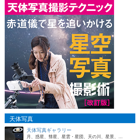
天体写真
天体写真ギャラリー
月、惑星、彗星、星雲・星団、天の川、星景、…