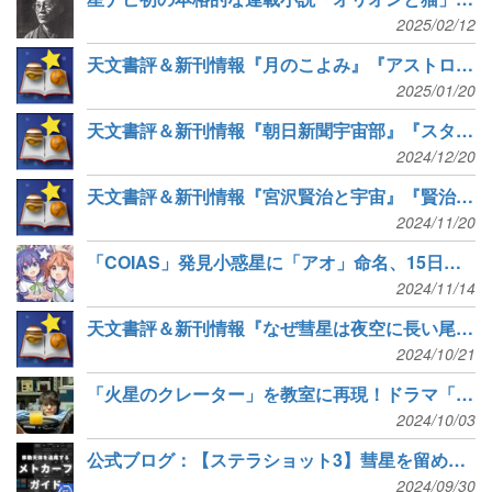
2025/02/12
天文書評＆新刊情報『月のこよみ』『アストロガイド 星空年鑑』など6冊
2025/01/20
天文書評＆新刊情報『朝日新聞宇宙部』『スターリー・ジャーニー』など5冊
2024/12/20
天文書評＆新刊情報『宮沢賢治と宇宙』『賢治と「星」を見る』など8冊
2024/11/20
「COIAS」発見小惑星に「アオ」命名、15日に「命名祝賀会」配信
2024/11/14
天文書評＆新刊情報『なぜ彗星は夜空に長い尾をひくのか』『天空を旅する星空図鑑』など5冊
2024/10/21
「火星のクレーター」を教室に再現！ドラマ「宙わたる教室」が10月放送開始
2024/10/03
公式ブログ：【ステラショット3】彗星を留めて撮影！「メトカーフガイド」新搭載
2024/09/30