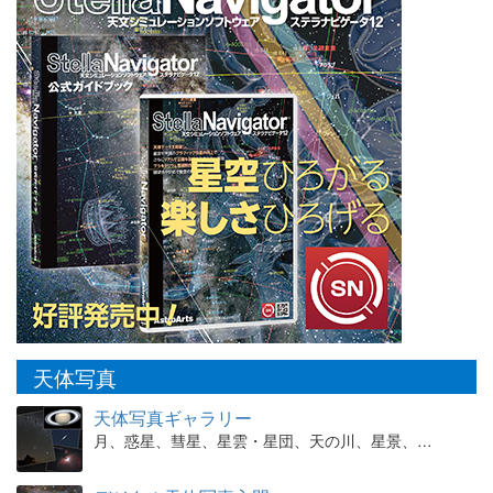
天体写真
天体写真ギャラリー
月、惑星、彗星、星雲・星団、天の川、星景、…