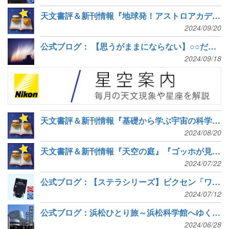
天文書評＆新刊情報『地球発！アストロアカデミー』『元素楽章』など5冊
2024/09/20
公式ブログ： 【思うがままにならない】○○だった彗星たち【それが魅力】
2024/09/18
天文書評＆新刊情報『基礎から学ぶ宇宙の科学』『ブラックホール宇宙物理の基礎』など6冊
2024/08/20
天文書評＆新刊情報『天空の庭』『ゴッホが見た星月夜』『星空マップ』など5冊
2024/07/22
公式ブログ：【ステラシリーズ】ビクセン「ワイヤレスユニット」に完全対応！
2024/07/12
公式ブログ：浜松ひとり旅～浜松科学館へゆく(2日目)～
2024/06/28