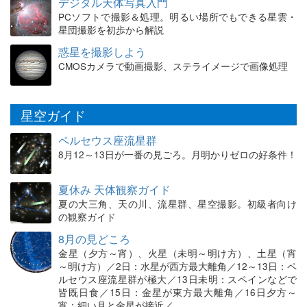
デジタル天体写真入門
PCソフトで撮影＆処理。明るい場所でもできる星雲・
星団撮影を初歩から解説
惑星を撮影しよう
CMOSカメラで動画撮影、ステライメージで画像処理
星空ガイド
ペルセウス座流星群
8月12～13日が一番の見ごろ。月明かりゼロの好条件！
夏休み 天体観察ガイド
夏の大三角、天の川、流星群、星空撮影。初級者向け
の観察ガイド
8月の見どころ
金星（夕方～宵）、火星（未明～明け方）、土星（宵
～明け方）／2日：水星が西方最大離角／12～13日：ペ
ルセウス座流星群が極大／13日未明：スペインなどで
皆既日食／15日：金星が東方最大離角／16日夕方～
宵：細い月と金星が接近／…