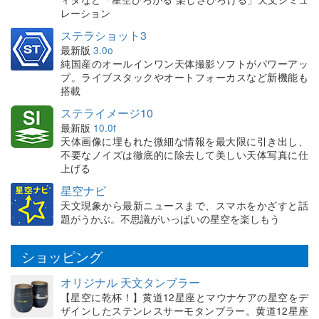
レーション
ステラショット3
最新版
3.0o
純国産のオールインワン天体撮影ソフトがパワーアッ
プ。ライブスタックやオートフォーカスなど新機能も
搭載
ステライメージ10
最新版
10.0f
天体画像に埋もれた微細な情報を最大限に引き出し、
不要なノイズは徹底的に除去して美しい天体写真に仕
上げる
星空ナビ
天文現象から最新ニュースまで、スマホをかざすと話
題がうかぶ。不思議がいっぱいの星空を楽しもう
ショッピング
オリジナル 天文タンブラー
【星空に乾杯！】黄道12星座とマウナケアの星空をデ
ザインしたステンレスサーモタンブラー。黄道12星座