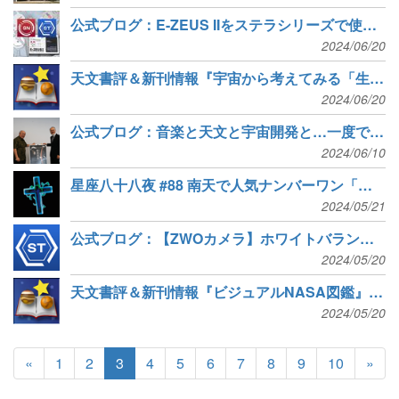
公式ブログ：E-ZEUS IIをステラシリーズで使おう
2024/06/20
天文書評＆新刊情報『宇宙から考えてみる「生命とは何か？」入門』『地球史マップ』『春の宇宙で幸せさがし』など5冊
2024/06/20
公式ブログ：音楽と天文と宇宙開発と…一度で三度美味しいイベント
2024/06/10
星座八十八夜 #88 南天で人気ナンバーワン「みなみじゅうじ座」
2024/05/21
公式ブログ：【ZWOカメラ】ホワイトバランスの設定で階調が圧縮される現象について
2024/05/20
天文書評＆新刊情報『ビジュアルNASA図鑑』『中国の星座の歴史』『八王子に隕ちた星』など5冊
2024/05/20
«
1
2
3
4
5
6
7
8
9
10
»