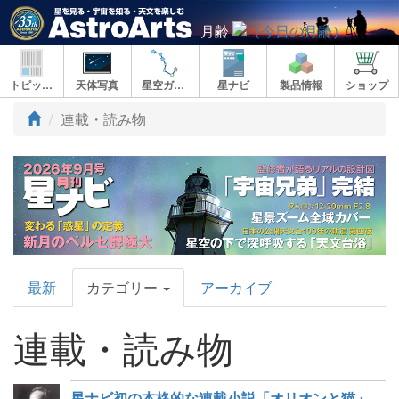
月齢
トピックス
天体写真
星空ガイド
星ナビ
製品情報
ショップ
連載・読み物
AstroArts
最新
カテゴリー
アーカイブ
Topics
連載・読み物
星ナビ初の本格的な連載小説「オリオンと猫」3月号よりスタート