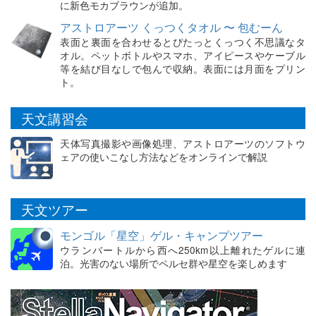
に新色モカブラウンが追加。
アストロアーツ くっつくタオル 〜 包むーん
表面と裏面を合わせるとぴたっとくっつく不思議なタ
オル。ペットボトルやスマホ、アイピースやケーブル
等を結び目なしで包んで収納。表面には月面をプリン
ト。
天文講習会
天体写真撮影や画像処理、アストロアーツのソフトウ
ェアの使いこなし方法などをオンラインで解説
天文ツアー
モンゴル「星空」ゲル・キャンプツアー
ウランバートルから西へ250km以上離れたゲルに連
泊。光害のない場所でペルセ群や星空を楽しめます