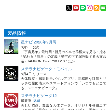
製品情報
星ナビ 2026年9月号
8月5日 発売
「宇宙兄弟」最終回 / 新月のペルセ群極大を見る・撮る
/ 変わる「惑星」の定義 / 星空の下で深呼吸する天文台
浴 / TAMRON 12-20mm F2.8 / ほか
ステラナビゲータ・モバイル
8月4日 リリース
天体観察・撮影用モバイルアプリ。高精度な計算とリ
ッチな星図表示をスマートフォンで「いつでもどこで
も、ステラナビゲータ」
ステラナビゲータ12
最新版
12.0i
美しい描画、豊富な天体データ、オリジナル番組エデ
ィタなど「星空ひろがる 楽しさひろげる」天文シミュ