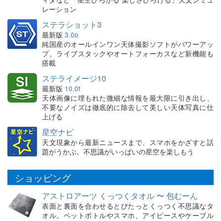
レーション
ステラショット3
最新版
3.0o
純国産のオールインワン天体撮影ソフトがパワーアッ
プ。ライブスタックやオートフォーカスなど新機能も
搭載
ステライメージ10
最新版
10.0f
天体画像に埋もれた微細な情報を最大限に引き出し、
不要なノイズは徹底的に除去して美しい天体写真に仕
上げる
星空ナビ
天文現象から最新ニュースまで、スマホをかざすと話
題がうかぶ。不思議がいっぱいの星空を楽しもう
ショッピング
アストロアーツ くっつくタオル 〜 包むーん
表面と裏面を合わせるとぴたっとくっつく不思議なタ
オル。ペットボトルやスマホ、アイピースやケーブル