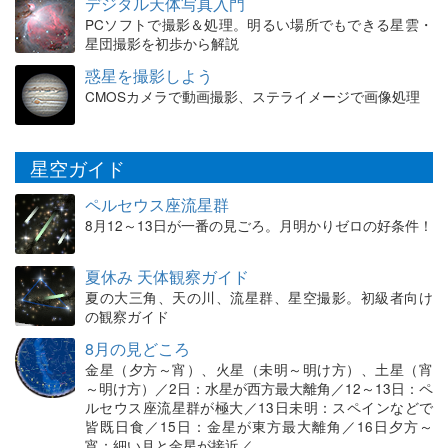
デジタル天体写真入門
PCソフトで撮影＆処理。明るい場所でもできる星雲・
星団撮影を初歩から解説
惑星を撮影しよう
CMOSカメラで動画撮影、ステライメージで画像処理
星空ガイド
ペルセウス座流星群
8月12～13日が一番の見ごろ。月明かりゼロの好条件！
夏休み 天体観察ガイド
夏の大三角、天の川、流星群、星空撮影。初級者向け
の観察ガイド
8月の見どころ
金星（夕方～宵）、火星（未明～明け方）、土星（宵
～明け方）／2日：水星が西方最大離角／12～13日：ペ
ルセウス座流星群が極大／13日未明：スペインなどで
皆既日食／15日：金星が東方最大離角／16日夕方～
宵：細い月と金星が接近／…