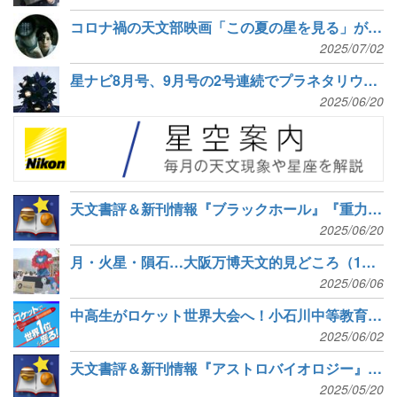
コロナ禍の天文部映画「この夏の星を見る」が7月4日公開
2025/07/02
星ナビ8月号、9月号の2号連続でプラネタリウム特集「星の都の物語」
2025/06/20
天文書評＆新刊情報『ブラックホール』『重力レンズと重力波天文学』など7冊
2025/06/20
月・火星・隕石…大阪万博天文的見どころ（1）：アメリカ・中国・日本・スイス編
2025/06/06
中高生がロケット世界大会へ！小石川中等教育学校ロケット班クラウドファンディング
2025/06/02
天文書評＆新刊情報『アストロバイオロジー』『宇宙の水を求めて』など6冊
2025/05/20