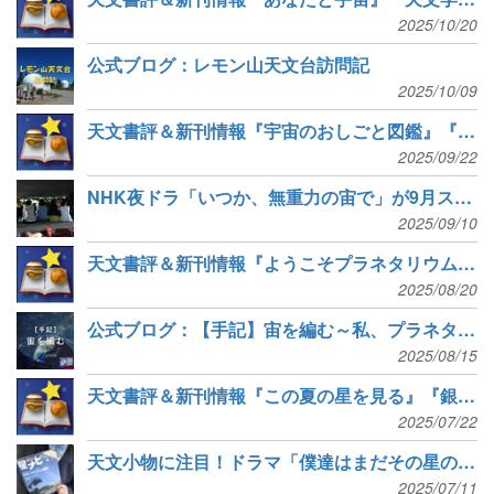
2025/10/20
公式ブログ：レモン山天文台訪問記
2025/10/09
天文書評＆新刊情報『宇宙のおしごと図鑑』『宇宙を編む』など6冊
2025/09/22
NHK夜ドラ「いつか、無重力の宙で」が9月スタート
2025/09/10
天文書評＆新刊情報『ようこそプラネタリウムへ』『星の文化史』など10冊
2025/08/20
公式ブログ：【手記】宙を編む～私、プラネタリウムを作ります～
2025/08/15
天文書評＆新刊情報『この夏の星を見る』『銀河風帆走』など8冊
2025/07/22
天文小物に注目！ドラマ「僕達はまだその星の校則を知らない」
2025/07/11