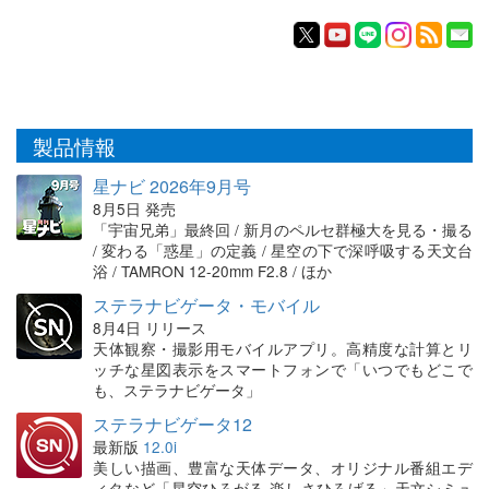
製品情報
星ナビ 2026年9月号
8月5日 発売
「宇宙兄弟」最終回 / 新月のペルセ群極大を見る・撮る
/ 変わる「惑星」の定義 / 星空の下で深呼吸する天文台
浴 / TAMRON 12-20mm F2.8 / ほか
ステラナビゲータ・モバイル
8月4日 リリース
天体観察・撮影用モバイルアプリ。高精度な計算とリ
ッチな星図表示をスマートフォンで「いつでもどこで
も、ステラナビゲータ」
ステラナビゲータ12
最新版
12.0i
美しい描画、豊富な天体データ、オリジナル番組エデ
ィタなど「星空ひろがる 楽しさひろげる」天文シミュ