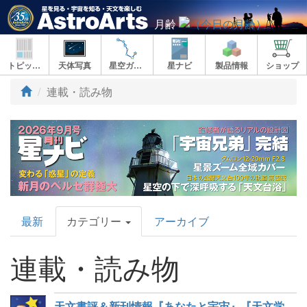
月齢
トピックス
天体写真
星空ガイド
星ナビ
製品情報
ショップ
連載・読み物
AstroArts
最新
カテゴリー
アーカイブ
Topics
連載・読み物
天文書評＆新刊情報『あなたと宇宙』『天文学者が1を知ると、宇宙は10の謎を投げかけてくる』など6冊