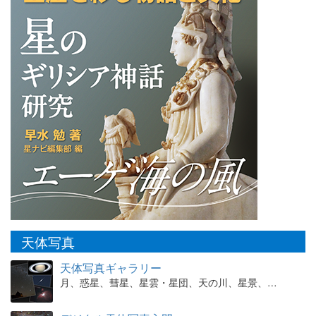
天体写真
天体写真ギャラリー
月、惑星、彗星、星雲・星団、天の川、星景、…