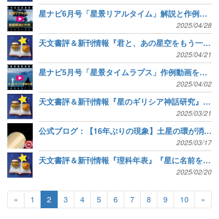
星ナビ6月号「星景リアルタイム」解説と作例動画を公開
2025/04/28
天文書評＆新刊情報『君と、あの星空をもう一度』『星雲・星団・銀河ビジュアル図鑑』など7冊
2025/04/21
星ナビ5月号「星景タイムラプス」作例動画を公開
2025/04/02
天文書評＆新刊情報『星のギリシア神話研究』『タクシードライバーとの宇宙談義』など6冊
2025/03/21
公式ブログ：【16年ぶりの現象】土星の環が消える！【ステラナビゲータで再現】
2025/03/17
天文書評＆新刊情報『理科年表』『星に名前をつけるなら』など7冊
2025/02/20
«
1
2
3
4
5
6
7
8
9
10
»