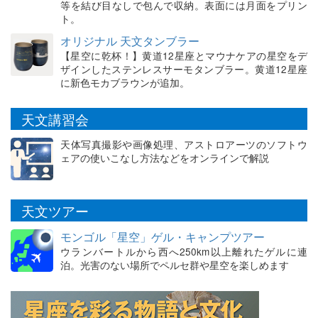
等を結び目なしで包んで収納。表面には月面をプリン
ト。
オリジナル 天文タンブラー
【星空に乾杯！】黄道12星座とマウナケアの星空をデ
ザインしたステンレスサーモタンブラー。黄道12星座
に新色モカブラウンが追加。
天文講習会
天体写真撮影や画像処理、アストロアーツのソフトウ
ェアの使いこなし方法などをオンラインで解説
天文ツアー
モンゴル「星空」ゲル・キャンプツアー
ウランバートルから西へ250km以上離れたゲルに連
泊。光害のない場所でペルセ群や星空を楽しめます