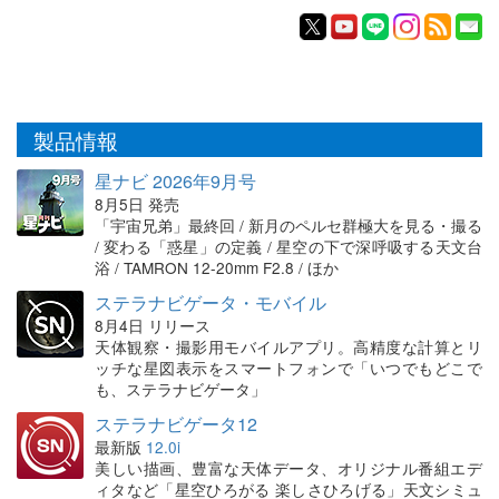
製品情報
星ナビ 2026年9月号
8月5日 発売
「宇宙兄弟」最終回 / 新月のペルセ群極大を見る・撮る
/ 変わる「惑星」の定義 / 星空の下で深呼吸する天文台
浴 / TAMRON 12-20mm F2.8 / ほか
ステラナビゲータ・モバイル
8月4日 リリース
天体観察・撮影用モバイルアプリ。高精度な計算とリ
ッチな星図表示をスマートフォンで「いつでもどこで
も、ステラナビゲータ」
ステラナビゲータ12
最新版
12.0i
美しい描画、豊富な天体データ、オリジナル番組エデ
ィタなど「星空ひろがる 楽しさひろげる」天文シミュ