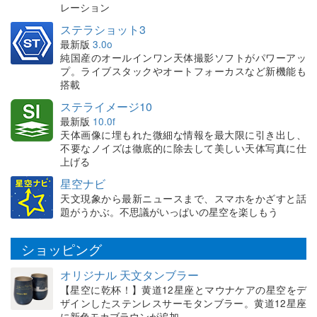
レーション
ステラショット3
最新版
3.0o
純国産のオールインワン天体撮影ソフトがパワーアッ
プ。ライブスタックやオートフォーカスなど新機能も
搭載
ステライメージ10
最新版
10.0f
天体画像に埋もれた微細な情報を最大限に引き出し、
不要なノイズは徹底的に除去して美しい天体写真に仕
上げる
星空ナビ
天文現象から最新ニュースまで、スマホをかざすと話
題がうかぶ。不思議がいっぱいの星空を楽しもう
ショッピング
オリジナル 天文タンブラー
【星空に乾杯！】黄道12星座とマウナケアの星空をデ
ザインしたステンレスサーモタンブラー。黄道12星座
に新色モカブラウンが追加。