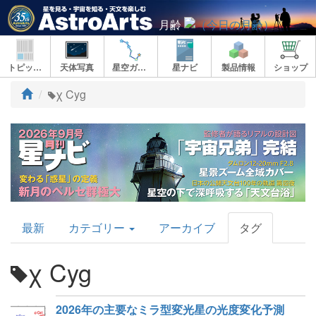
月齢
トピックス
天体写真
星空ガイド
星ナビ
製品情報
ショップ
ト
χ Cyg
ッ
プ
AstroArts
最新
カテゴリー
アーカイブ
タグ
Topics
χ Cyg
2026年の主要なミラ型変光星の光度変化予測